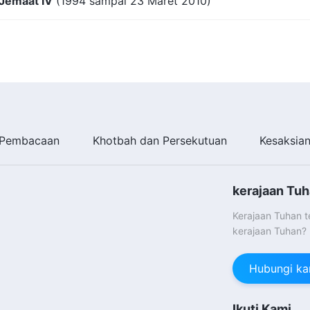
-Jemaat IV
(1994 sampai 23 Maret 2010)
Pembacaan
Khotbah dan Persekutuan
Kesaksia
kerajaan Tuh
Kerajaan Tuhan 
kerajaan Tuhan?
Hubungi ka
Ikuti Kami