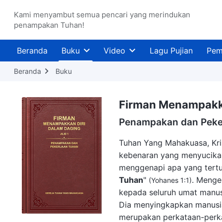
Kami menyambut semua pencari yang merindukan
penampakan Tuhan!
Beranda
Buku
Video
Lagu Pujian
Pem
Beranda
Buku
Firman Menampakkan
Penampakan dan Peke
Tuhan Yang Mahakuasa, Kri
kebenaran yang menyucikan
menggenapi apa yang tertul
Tuhan
"
. Menge
(Yohanes 1:1)
kepada seluruh umat manus
Dia menyingkapkan manusia
merupakan perkataan-perka