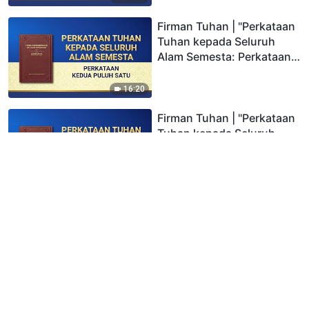
Firman Tuhan | "Perkataan
Tuhan kepada Seluruh
Alam Semesta: Perkataan
Kedua Puluh Satu"
16:20
Firman Tuhan | "Perkataan
Tuhan kepada Seluruh
Alam Semesta: Perkataan
Kedua Puluh Dua"
18:41
Pembacaan Firman Tuhan
Yang Mahakuasa - Firman
Tuhan kepada Seluruh
Alam Semesta:
Bersukacitalah, Hai
7:42
Engkau Semua Manusia!
Firman Tuhan | "Perkataan