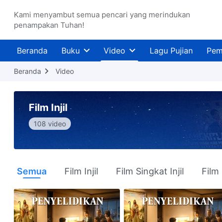
Kami menyambut semua pencari yang merindukan
penampakan Tuhan!
Beranda
Buku
Video
Lagu Pujian
Pem
Beranda
Video
Film Injil
108 video
Semua
Film Injil
Film Singkat Injil
Film 