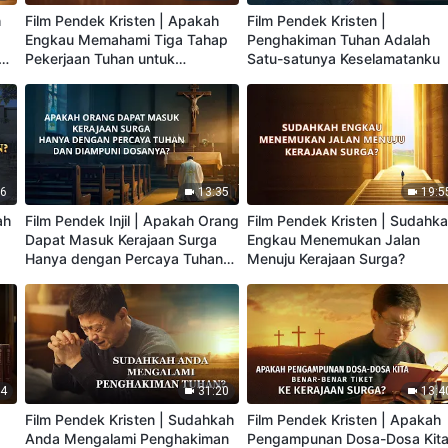
h
Film Pendek Kristen | Apakah
Film Pendek Kristen |
Engkau Memahami Tiga Tahap
Penghakiman Tuhan Adalah
s-
Pekerjaan Tuhan untuk
Satu-satunya Keselamatanku
Menyelamatkan Manusia?
36
13:35
19:5
ah
Film Pendek Injil | Apakah Orang
Film Pendek Kristen | Sudahk
Dapat Masuk Kerajaan Surga
Engkau Menemukan Jalan
Hanya dengan Percaya Tuhan
Menuju Kerajaan Surga?
dan Diampuni Dosanya?
14
31:20
13:4
Film Pendek Kristen | Sudahkah
Film Pendek Kristen | Apakah
Anda Mengalami Penghakiman
Pengampunan Dosa-Dosa Kit