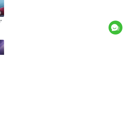
3
u"
6
4