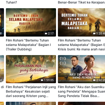
Tuhan?
Benar-Benar Tiket ke Kerajaan
Surga?
48
2:17
1:20:4
Film Rohani "Bertemu Tuhan
Film Rohani "Bertemu Tuhan
selama Malapetaka" Bagian I
selama Malapetaka" (Bagian I
(Trailer Dubbing)
Krisis bumi: Ke mana arah nas
umat manusia?
44
1:59:05
2:02:2
 di
Film Rohani "Perjalanan Injil yang
Film Rohani "Aku dan Suamiku
Berbahaya" Kesaksian sejati
sang Pendeta" Mengapa Sua
dari seorang Kristen yang
Sang Pendeta Tidak Bisa
menginjil
Mengenali Suara Tuhan?