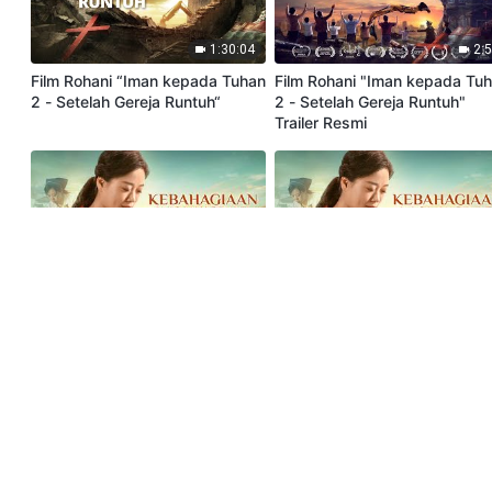
1:30:04
2:
Film Rohani “Iman kepada Tuhan
Film Rohani "Iman kepada Tu
2 - Setelah Gereja Runtuh“
2 - Setelah Gereja Runtuh"
Trailer Resmi
1:32:24
2:
Film Rohani "Kebahagiaan Yang
Film Rohani "Kebahagiaan Ya
Lama Dinanti" Tuhan
Lama Dinanti" Trailer Resmi
menyelamatkan saya dari lautan
penderitaan
1:11:00
43: