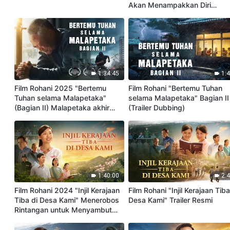
Akan Menampakkan Diri
kepada Manusia Saat Dia
Kembali?
1:34:45
1:
Film Rohani 2025 "Bertemu
Film Rohani "Bertemu Tuhan
Tuhan selama Malapetaka"
selama Malapetaka" Bagian II
(Bagian II) Malapetaka akhir
(Trailer Dubbing)
zaman datang, bagaimana
masuk ke dalam kerajaan
Tuhan?
1:40:00
2:
Film Rohani 2024 "Injil Kerajaan
Film Rohani "Injil Kerajaan Tiba
Tiba di Desa Kami" Menerobos
Desa Kami" Trailer Resmi
Rintangan untuk Menyambut
Tuhan