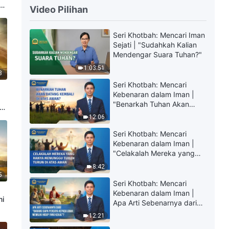
Video Pilihan
Seri Khotbah: Mencari Iman
Sejati | "Sudahkah Kalian
Mendengar Suara Tuhan?"
1:03:51
8
Seri Khotbah: Mencari
Kebenaran dalam Iman |
)
"Benarkah Tuhan Akan
ib
Datang Kembali di Atas
12:06
Awan?"
Seri Khotbah: Mencari
Kebenaran dalam Iman |
"Celakalah Mereka yang
Hanya Menunggu Tuhan
8:42
Turun di Atas Awan"
5
Seri Khotbah: Mencari
Kebenaran dalam Iman |
mi
Apa Arti Sebenarnya dari
"Barang siapa percaya
12:21
kepada Anak memiliki