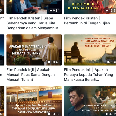
15
9:34
19:5
an"
Film Pendek Kristen | Siapa
Film Pendek Kristen |
Sebenarnya yang Harus Kita
Bertumbuh di Tengah Ujian
Dengarkan dalam Menyambut
Tuhan?
11
13:43
5:4
Film Pendek Injil | Apakah
Film Pendek Injil | Apakah
an
Menaati Paus Sama Dengan
Percaya kepada Tuhan Yang
Menaati Tuhan?
Mahakuasa Berarti
Mengkhianati Tuhan?
56
14:00
40:3