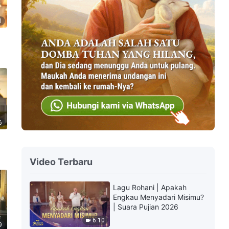
1
6
Video Terbaru
Lagu Rohani | Apakah
Engkau Menyadari Misimu?
| Suara Pujian 2026
6:10
9