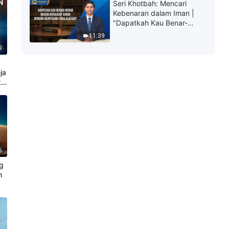
hidup yang kekal"?
Seri Khotbah: Mencari
Kebenaran dalam Iman |
"Dapatkah Kau Benar-
benar Masuk Kerajaan
11:39
Surga dengan Berpegang
9
pada Alkitab?"
ja
k
6
g
n