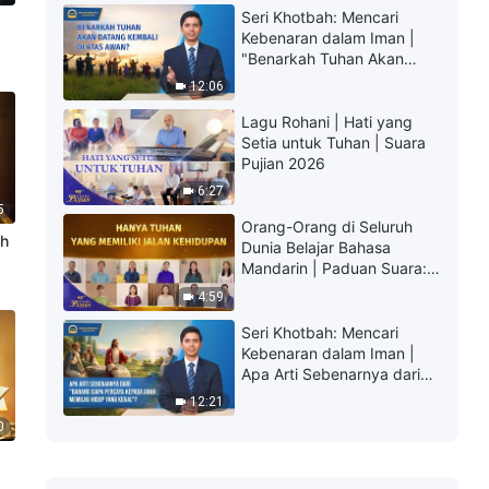
Seri Khotbah: Mencari
Kebenaran dalam Iman |
"Benarkah Tuhan Akan
Datang Kembali di Atas
12:06
Awan?"
Lagu Rohani | Hati yang
Setia untuk Tuhan | Suara
Pujian 2026
6:27
5
Orang-Orang di Seluruh
ah
Dunia Belajar Bahasa
Mandarin | Paduan Suara:
Hanya Tuhan yang Memiliki
4:59
Jalan Kehidupan | Suara
Pujian 2026
Seri Khotbah: Mencari
Kebenaran dalam Iman |
Apa Arti Sebenarnya dari
"Barang siapa percaya
12:21
kepada Anak memiliki
0
hidup yang kekal"?
a