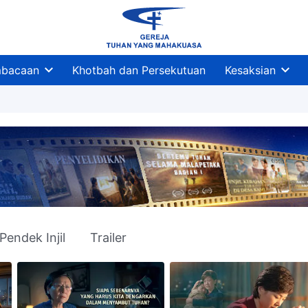
bacaan
Khotbah dan Persekutuan
Kesaksian
Pendek Injil
Trailer