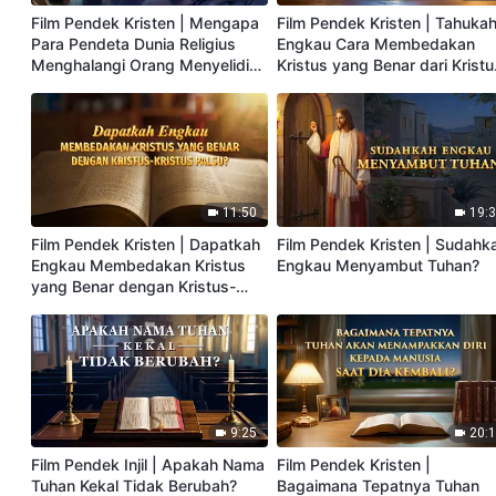
Film Pendek Kristen | Mengapa
Film Pendek Kristen | Tahuka
Para Pendeta Dunia Religius
Engkau Cara Membedakan
Menghalangi Orang Menyelidiki
Kristus yang Benar dari Kristu
Jalan yang Benar?
Kristus Palsu?
11:50
19:
Film Pendek Kristen | Dapatkah
Film Pendek Kristen | Sudahk
Engkau Membedakan Kristus
Engkau Menyambut Tuhan?
yang Benar dengan Kristus-
Kristus Palsu?
9:25
20:
Film Pendek Injil | Apakah Nama
Film Pendek Kristen |
Tuhan Kekal Tidak Berubah?
Bagaimana Tepatnya Tuhan