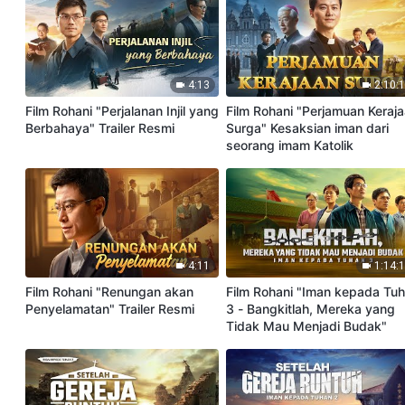
4:13
2:10:
Film Rohani "Perjalanan Injil yang
Film Rohani "Perjamuan Keraj
Berbahaya" Trailer Resmi
Surga" Kesaksian iman dari
seorang imam Katolik
4:11
1:14:
Film Rohani "Renungan akan
Film Rohani "Iman kepada Tu
Penyelamatan" Trailer Resmi
3 - Bangkitlah, Mereka yang
Tidak Mau Menjadi Budak"