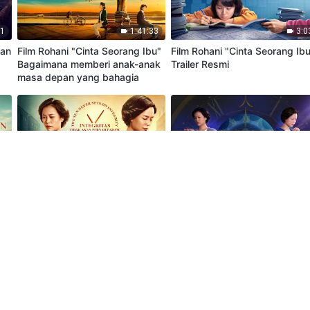
51
1:41:33
3:0
han
Film Rohani "Cinta Seorang Ibu"
Film Rohani "Cinta Seorang Ib
Bagaimana memberi anak-anak
Trailer Resmi
masa depan yang bahagia
38
1:24:45
2:5
ng
Film Rohani "Integritas Tidak
Film Rohani "Integritas Tidak
Akan Pernah Padam" Kesaksian
Akan Pernah Padam" Trailer
Kristen Menjadi Orang Jujur
Resmi
31
2:36:55
3:13:4