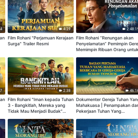
14
4:29
2:48:1
aan
Film Rohani "Perjamuan Kerajaan
Film Rohani “Renungan akan
Surga" Trailer Resmi
Penyelamatan” Pemimpin Gere
Memimpin Ribuan Orang untu
Menyambut Tuhan
17
2:38
46:1
han
Film Rohani "Iman kepada Tuhan
Dokumenter Gereja Tuhan Yan
3 - Bangkitlah, Mereka yang
Mahakuasa | Penampakan da
Tidak Mau Menjadi Budak"
Pekerjaan Tuhan Yang
Trailer Resmi
Mahakuasa (Bagian 1)