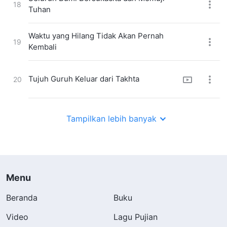
18
Tuhan
Waktu yang Hilang Tidak Akan Pernah
19
Kembali
Tujuh Guruh Keluar dari Takhta
20
Kerajaan Tuhan Telah Tampak di Bumi
21
Tampilkan lebih banyak
Tujuh Sangkakala Tuhan Berbunyi Lagi
22
Menu
Rasa Sakit Ujian adalah Berkat dari Tuhan
23
Beranda
Buku
Video
Lagu Pujian