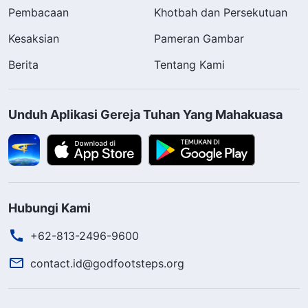
Tuhan Memeriksa Lubuk Hati Manusia
24
Pembacaan
Khotbah dan Persekutuan
Kesaksian
Pameran Gambar
Penghakiman Tuhan atas Semua Suku
28
dan Bangsa
Berita
Tentang Kami
Bangkit, Bekerja Samalah dengan Tuhan
29
Unduh Aplikasi Gereja Tuhan Yang Mahakuasa
Tuhan Telah Kembali dengan
30
Kemenangan (Versi 1)
Tuhan Telah Kembali dengan
Hubungi Kami
30
Kemenangan (Versi 2)
+62-813-2496-9600
Penghakiman Tuhan Sepenuhnya
31
contact.id@godfootsteps.org
Dinyatakan
Setelah Tuhan Kembali ke Sion