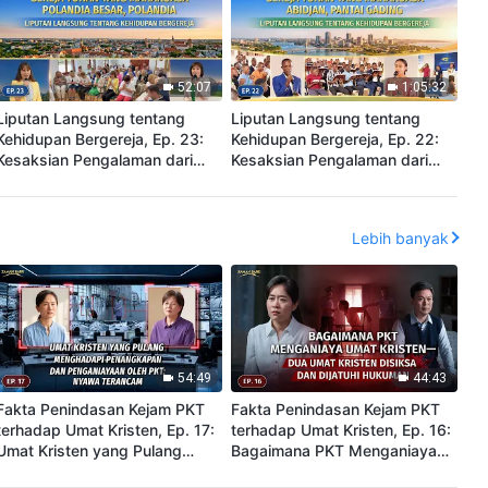
52:07
1:05:32
Liputan Langsung tentang
Liputan Langsung tentang
Kehidupan Bergereja, Ep. 23:
Kehidupan Bergereja, Ep. 22:
Kesaksian Pengalaman dari
Kesaksian Pengalaman dari
Gereja Tuhan Yang Mahakuasa
Gereja Tuhan Yang Mahakuasa
Polandia Besar, Polandia:
Abidjan, Pantai Gading: Hanya
Menjadi Orang Jujur dan Hidup
dengan Memperoleh
Lebih banyak
dalam Terang
Kebenaran Kita Dapat
Membebaskan Diri dari
Belenggu Watak Rusak
54:49
44:43
Fakta Penindasan Kejam PKT
Fakta Penindasan Kejam PKT
terhadap Umat Kristen, Ep. 17:
terhadap Umat Kristen, Ep. 16:
Umat Kristen yang Pulang
Bagaimana PKT Menganiaya
Menghadapi Penangkapan dan
Umat Kristen—Dua Umat