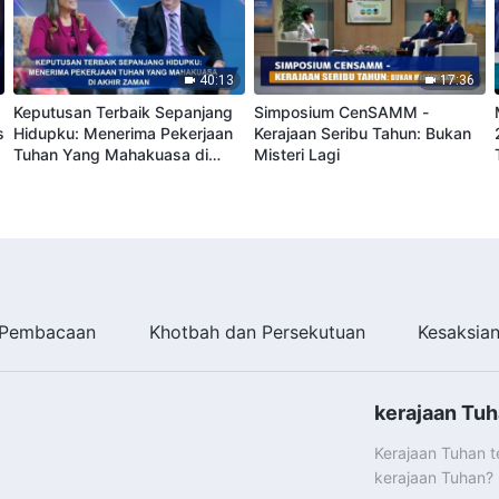
40:13
17:36
Keputusan Terbaik Sepanjang
Simposium CenSAMM -
s
Hidupku: Menerima Pekerjaan
Kerajaan Seribu Tahun: Bukan
Tuhan Yang Mahakuasa di
Misteri Lagi
Akhir Zaman
Pembacaan
Khotbah dan Persekutuan
Kesaksia
kerajaan Tuh
Kerajaan Tuhan 
kerajaan Tuhan?