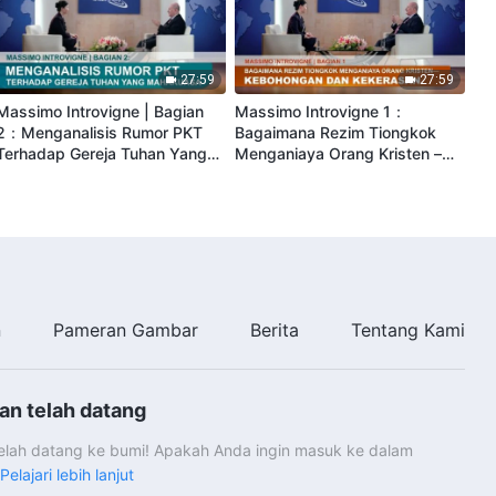
27:59
27:59
Massimo Introvigne | Bagian
Massimo Introvigne 1：
2：Menganalisis Rumor PKT
Bagaimana Rezim Tiongkok
Terhadap Gereja Tuhan Yang
Menganiaya Orang Kristen –
Mahakuasa
Kebohongan dan Kekerasan
n
Pameran Gambar
Berita
Tentang Kami
an telah datang
telah datang ke bumi! Apakah Anda ingin masuk ke dalam
Pelajari lebih lanjut