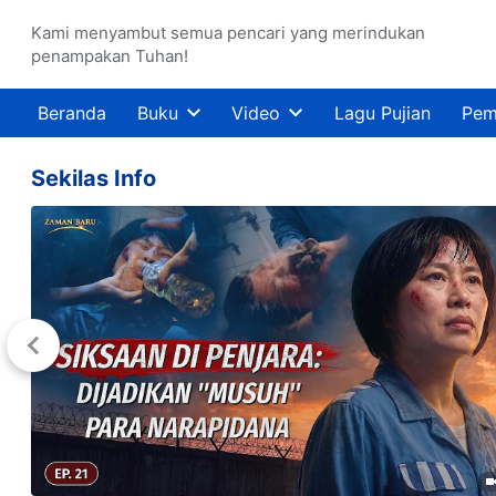
Kami menyambut semua pencari yang merindukan
penampakan Tuhan!
Beranda
Buku
Video
Lagu Pujian
Pem
Sekilas Info