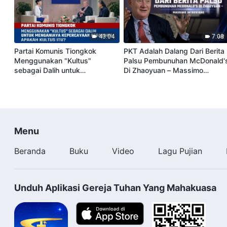
43:04
7:08
Partai Komunis Tiongkok
PKT Adalah Dalang Dari Berita
Menggunakan "Kultus"
Palsu Pembunuhan McDonald'
sebagai Dalih untuk
Di Zhaoyuan – Massimo
Menganiaya Kepercayaan
Introvigne
Beragama
Menu
Beranda
Buku
Video
Lagu Pujian
Unduh Aplikasi Gereja Tuhan Yang Mahakuasa