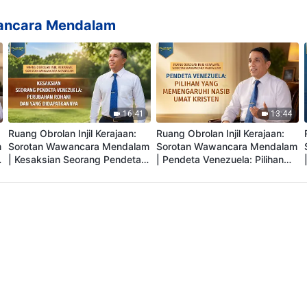
dalam Pelarian Selama 12
Penyiksaan Brutal terhadap
Tahun
Umat Kristen
awancara Mendalam
16:41
13:44
Ruang Obrolan Injil Kerajaan:
Ruang Obrolan Injil Kerajaan:
m
Sorotan Wawancara Mendalam
Sorotan Wawancara Mendalam
| Kesaksian Seorang Pendeta
| Pendeta Venezuela: Pilihan
Venezuela: Perubahan Rohani
yang Memengaruhi Nasib Umat
dan yang Didapatkannya
Kristen