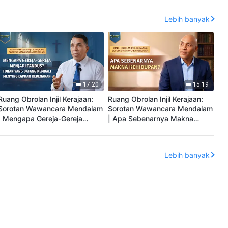
Penganiayaan oleh PKT: Nyawa
Kristen Disiksa dan Dijatuhi
Terancam
Hukuman
Lebih banyak
17:20
15:19
Ruang Obrolan Injil Kerajaan:
Ruang Obrolan Injil Kerajaan:
Sorotan Wawancara Mendalam
Sorotan Wawancara Mendalam
| Mengapa Gereja-Gereja
| Apa Sebenarnya Makna
Menjadi Tandus? Tuhan yang
Kehidupan?
Datang Kembali
Menyingkapkan Kebenaran
Lebih banyak