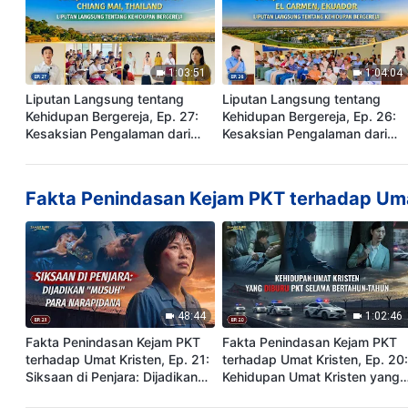
1:03:51
1:04:04
Liputan Langsung tentang
Liputan Langsung tentang
Kehidupan Bergereja, Ep. 27:
Kehidupan Bergereja, Ep. 26:
Kesaksian Pengalaman dari
Kesaksian Pengalaman dari
Gereja Tuhan Yang Mahakuasa
Gereja Tuhan Yang Mahakuas
Chiang Mai, Thailand:
El Carmen, Ekuador: Akhirnya
Mengalami Penghakiman
Menemukan Jalan untuk
Fakta Penindasan Kejam PKT terhadap Uma
Sangatlah Berharga
Disucikan dari Dosa
48:44
1:02:46
Fakta Penindasan Kejam PKT
Fakta Penindasan Kejam PKT
terhadap Umat Kristen, Ep. 21:
terhadap Umat Kristen, Ep. 20:
Siksaan di Penjara: Dijadikan
Kehidupan Umat Kristen yang
"Musuh" Para Narapidana
Diburu PKT Selama Bertahun-