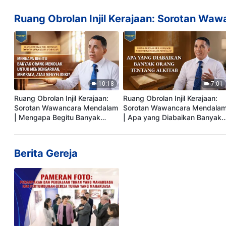
tahun
Ruang Obrolan Injil Kerajaan: Sorotan W
10:18
7:01
Ruang Obrolan Injil Kerajaan:
Ruang Obrolan Injil Kerajaan:
Sorotan Wawancara Mendalam
Sorotan Wawancara Mendala
| Mengapa Begitu Banyak
| Apa yang Diabaikan Banyak
Orang Menolak untuk
Orang tentang Alkitab
Mendengarkan, Membaca,
atau Menyelidiki?
Berita Gereja