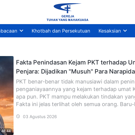
bacaan
Khotbah dan Persekutuan
Kesaksian
Fakta Penindasan Kejam PKT terhadap Umat
Penjara: Dijadikan "Musuh" Para Narapid
PKT benar-benar tidak manusiawi dalam penin
penganiayaannya yang kejam terhadap umat K
apa pun. PKT mampu melakukan tindakan yang p
Fakta ini jelas terlihat oleh semua orang. Baru-b
03 Agustus 2026
48:44