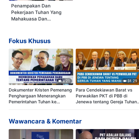
Penampakan Dan
Pekerjaan Tuhan Yang
Mahakuasa Dan
Pertumbuhan Gereja
Tuhan Yang Mahakuasa
Fokus Khusus
8:21
31:29
Dokumenter Kristen Pemenang
Para Cendekiawan Barat vs
Penghargaan Menerangkan
Perwakilan PKT di PBB di
Pemerintahan Tuhan ke
Jenewa tentang Gereja Tuhan
Berbagai Bangsa
Yang Mahakuasa
Wawancara & Komentar