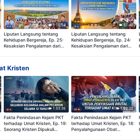
1:10:54
57:48
Liputan Langsung tentang
Liputan Langsung tentang
Kehidupan Bergereja, Ep. 25:
Kehidupan Bergereja, Ep. 24:
Kesaksian Pengalaman dari
Kesaksian Pengalaman dari
a
Gereja Tuhan Yang Mahakuasa
Gereja Tuhan Yang Mahakuasa
Nueva Ecija, Filipina: Hanya
Paris, Prancis: Hanya dengan
dengan Menerapkan dan
Mengalami Penghakiman dan
t Kristen
Memahami Kebenaran, Orang
Hajaran, Akar Penyebab
Dapat Memperoleh Kebebasan
Perbuatan Dosa Dapat
dan Kelepasan
Diselesaikan
1:03:36
1:02:32
Fakta Penindasan Kejam PKT
Fakta Penindasan Kejam PKT
terhadap Umat Kristen, Ep. 19:
terhadap Umat Kristen, Ep. 18:
Seorang Kristen Dipukuli
Penyalahgunaan Obat
hingga Buta—Seluruh Keluarga
Psikiatris oleh PKT untuk