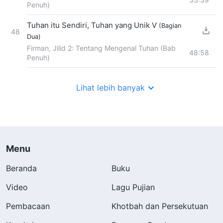
Penuh)
Tuhan itu Sendiri, Tuhan yang Unik V
(Bagian
48
Dua)
Firman, Jilid 2: Tentang Mengenal Tuhan (Bab
48:58
Penuh)
Lihat lebih banyak
Menu
Beranda
Buku
Video
Lagu Pujian
Pembacaan
Khotbah dan Persekutuan