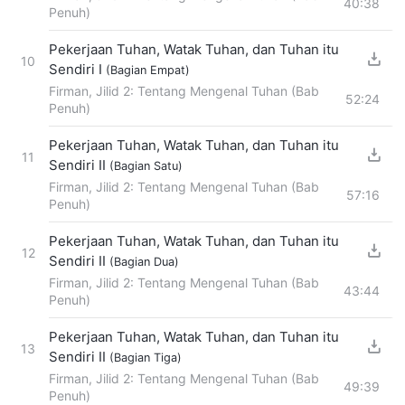
40:38
Penuh)
Pekerjaan Tuhan, Watak Tuhan, dan Tuhan itu
10
Sendiri I
(Bagian Empat)
Firman, Jilid 2: Tentang Mengenal Tuhan (Bab
52:24
Penuh)
Pekerjaan Tuhan, Watak Tuhan, dan Tuhan itu
11
Sendiri II
(Bagian Satu)
Firman, Jilid 2: Tentang Mengenal Tuhan (Bab
57:16
Penuh)
Pekerjaan Tuhan, Watak Tuhan, dan Tuhan itu
12
Sendiri II
(Bagian Dua)
Firman, Jilid 2: Tentang Mengenal Tuhan (Bab
43:44
Penuh)
Pekerjaan Tuhan, Watak Tuhan, dan Tuhan itu
13
Sendiri II
(Bagian Tiga)
Firman, Jilid 2: Tentang Mengenal Tuhan (Bab
49:39
Penuh)