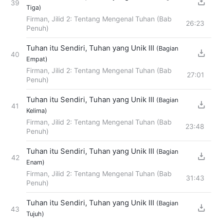
39
Tiga)
Firman, Jilid 2: Tentang Mengenal Tuhan (Bab
26:23
Penuh)
Tuhan itu Sendiri, Tuhan yang Unik III
(Bagian
40
Empat)
Firman, Jilid 2: Tentang Mengenal Tuhan (Bab
27:01
Penuh)
Tuhan itu Sendiri, Tuhan yang Unik III
(Bagian
41
Kelima)
Firman, Jilid 2: Tentang Mengenal Tuhan (Bab
23:48
Penuh)
Tuhan itu Sendiri, Tuhan yang Unik III
(Bagian
42
Enam)
Firman, Jilid 2: Tentang Mengenal Tuhan (Bab
31:43
Penuh)
Tuhan itu Sendiri, Tuhan yang Unik III
(Bagian
43
Tujuh)