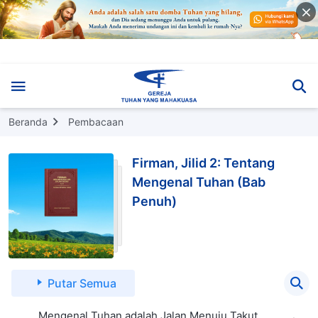
Beranda
Pembacaan
Firman, Jilid 2: Tentang
Mengenal Tuhan (Bab
Penuh)
Putar Semua
Mengenal Tuhan adalah Jalan Menuju Takut