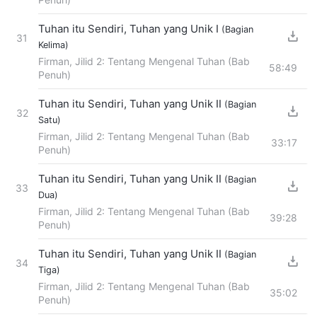
Tuhan itu Sendiri, Tuhan yang Unik I
(Bagian
31
Kelima)
Firman, Jilid 2: Tentang Mengenal Tuhan (Bab
58:49
Penuh)
Tuhan itu Sendiri, Tuhan yang Unik II
(Bagian
32
Satu)
Firman, Jilid 2: Tentang Mengenal Tuhan (Bab
33:17
Penuh)
Tuhan itu Sendiri, Tuhan yang Unik II
(Bagian
33
Dua)
Firman, Jilid 2: Tentang Mengenal Tuhan (Bab
39:28
Penuh)
Tuhan itu Sendiri, Tuhan yang Unik II
(Bagian
34
Tiga)
Firman, Jilid 2: Tentang Mengenal Tuhan (Bab
35:02
Penuh)