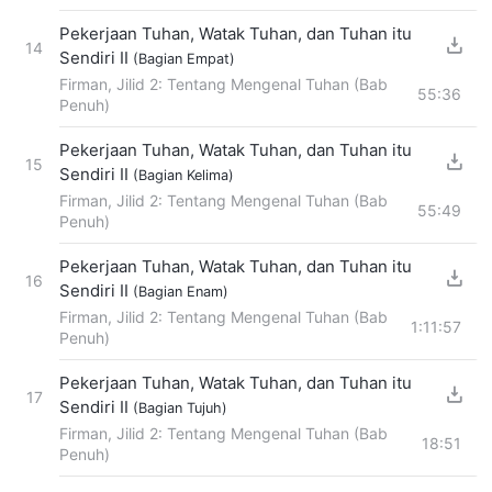
Pekerjaan Tuhan, Watak Tuhan, dan Tuhan itu
14
Sendiri II
(Bagian Empat)
Firman, Jilid 2: Tentang Mengenal Tuhan (Bab
55:36
Penuh)
Pekerjaan Tuhan, Watak Tuhan, dan Tuhan itu
15
Sendiri II
(Bagian Kelima)
Firman, Jilid 2: Tentang Mengenal Tuhan (Bab
55:49
Penuh)
Pekerjaan Tuhan, Watak Tuhan, dan Tuhan itu
16
Sendiri II
(Bagian Enam)
Firman, Jilid 2: Tentang Mengenal Tuhan (Bab
1:11:57
Penuh)
Pekerjaan Tuhan, Watak Tuhan, dan Tuhan itu
17
Sendiri II
(Bagian Tujuh)
Firman, Jilid 2: Tentang Mengenal Tuhan (Bab
18:51
Penuh)