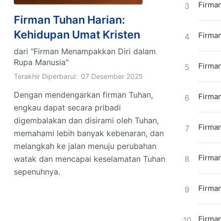
Firman
3
Firman Tuhan Harian:
Kehidupan Umat Kristen
Firman
4
dari "Firman Menampakkan Diri dalam
Rupa Manusia"
Firman
5
Terakhir Diperbarui:
07 Desember 2025
Dengan mendengarkan firman Tuhan,
Firman
6
engkau dapat secara pribadi
digembalakan dan disirami oleh Tuhan,
Firman
7
memahami lebih banyak kebenaran, dan
melangkah ke jalan menuju perubahan
Firman
watak dan mencapai keselamatan Tuhan
8
sepenuhnya.
Firman
9
Firman
10