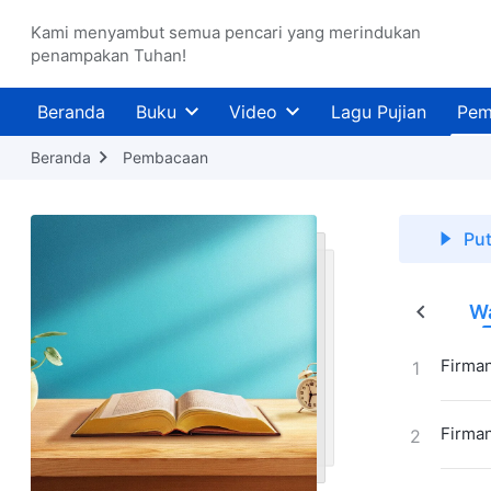
Kami menyambut semua pencari yang merindukan
penampakan Tuhan!
Beranda
Buku
Video
Lagu Pujian
Pem
Beranda
Pembacaan
Pu
an
Inkarnasi
Mengenal Pekerjaan Tuhan
Wa
Firman
1
Firman
2