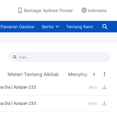
Berbagai Aplikasi Ponsel
Indonesia
Pameran Gambar
Berita
Tentang Kami
Type 1 or more characters for results.
Misteri Tentang Alkitab
Menyingkapkan Gaga
a Dia | Kutipan 232
08:15
a Dia | Kutipan 233
05:30