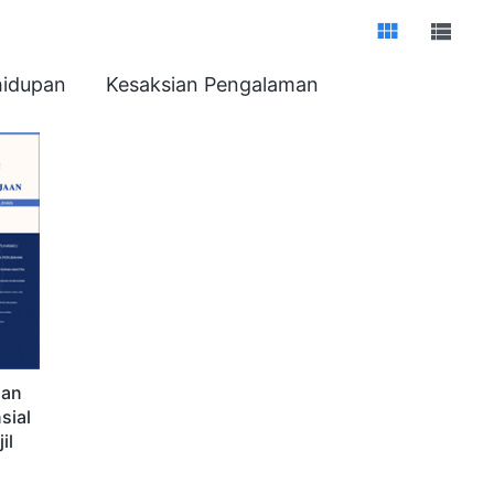
hidupan
Kesaksian Pengalaman
dan
sial
il