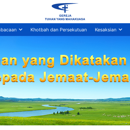
bacaan
Khotbah dan Persekutuan
Kesaksian