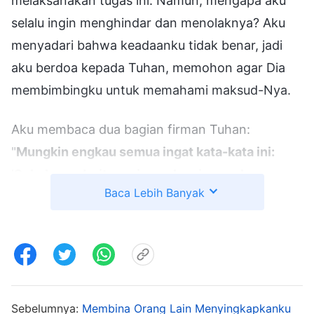
melaksanakan tugas ini. Namun, mengapa aku
selalu ingin menghindar dan menolaknya? Aku
menyadari bahwa keadaanku tidak benar, jadi
aku berdoa kepada Tuhan, memohon agar Dia
membimbingku untuk memahami maksud-Nya.
Aku membaca dua bagian firman Tuhan:
"
Mungkin engkau semua ingat kata-kata ini:
'Sebab penderitaan ringan kami, yang hanya
Baca Lebih Banyak
sementara, mengerjakan bagi kami kemuliaan
yang lebih besar dan kekal.' Engkau semua
pernah mendengar kata-kata itu sebelumnya,
tetapi tak satu pun darimu yang memahami arti
sebenarnya dari kata-kata tersebut. Hari ini,
engkau sadar sepenuhnya akan makna
Sebelumnya:
Membina Orang Lain Menyingkapkanku