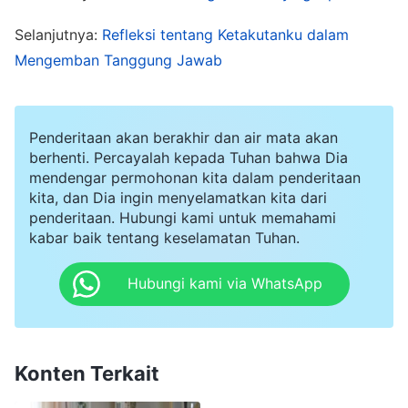
sebenarnya dari kata-kata tersebut. Kata-kata
Selanjutnya:
Refleksi tentang Ketakutanku dalam
ini akan dipenuhi oleh Tuhan pada akhir zaman,
Mengemban Tanggung Jawab
dan akan dipenuhi dalam diri orang-orang yang
telah dianiaya secara brutal oleh si naga merah
Penderitaan akan berakhir dan air mata akan
yang sangat besar di negeri tempatnya
berhenti. Percayalah kepada Tuhan bahwa Dia
berbaring melingkar. Si naga merah yang sangat
mendengar permohonan kita dalam penderitaan
besar itu menganiaya Tuhan dan ia adalah
kita, dan Dia ingin menyelamatkan kita dari
penderitaan. Hubungi kami untuk memahami
musuh Tuhan, dan karenanya, orang-orang di
kabar baik tentang keselamatan Tuhan.
negeri ini mengalami penghinaan dan
Hubungi kami via WhatsApp
penganiayaan karena kepercayaan mereka
kepada Tuhan, dan sebagai hasilnya, perkataan-
perkataan ini terpenuhi dalam diri engkau
Konten Terkait
semua, sekelompok orang ini
"
(Firman, Jilid 1,
Penampakan dan Pekerjaan Tuhan, "Apakah Pekerjaan