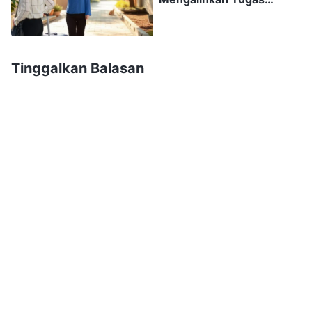
Personel
kerusakanmu harus disembuhkan, engkau
semua harus menerima semua pengaturan
Tuhan tanpa mengeluh, dan engkau semua
Tinggalkan Balasan
harus tunduk bahkan sampai mati. Inilah yang
harus engkau semua capai, inilah tujuan akhir
pekerjaan Tuhan, dan inilah yang Tuhan minta
dari kelompok orang ini. Karena Dia memberi
kepada engkau semua, tentu Dia akan menuntut
dari engkau semua, dan tentu akan membuat
tuntutan yang sesuai terhadap engkau semua.
Karena itu, ada alasan di balik semua pekerjaan
yang Tuhan lakukan, yang menunjukkan
mengapa, berulang-kali, Tuhan melakukan
pekerjaan yang menetapkan standar yang tinggi