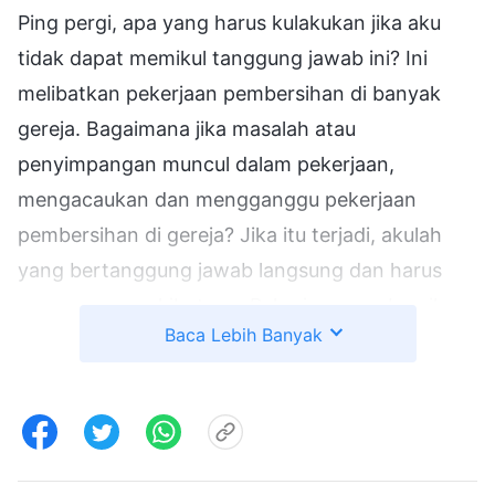
Ping pergi, apa yang harus kulakukan jika aku
tidak dapat memikul tanggung jawab ini? Ini
melibatkan pekerjaan pembersihan di banyak
gereja. Bagaimana jika masalah atau
penyimpangan muncul dalam pekerjaan,
mengacaukan dan mengganggu pekerjaan
pembersihan di gereja? Jika itu terjadi, akulah
yang bertanggung jawab langsung dan harus
menanggung akibatnya. Pekerjaan pembersihan
Baca Lebih Banyak
berbeda dari pekerjaan lainnya. Jika aku gagal
melihat suatu masalah dengan jelas serta
membiarkan para antikristus dan orang-orang
jahat tetap di gereja, itu artinya aku akan
melindungi mereka dan ikut serta dalam