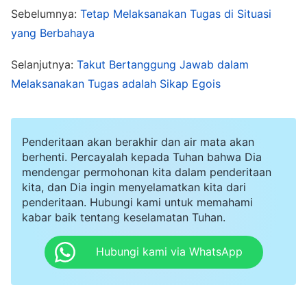
perbuatan jahat mereka. Jika aku secara keliru
Sebelumnya:
Tetap Melaksanakan Tugas di Situasi
yang Berbahaya
mengusir seseorang yang tidak seharusnya
diusir sehingga menyebabkan cacat hukum,
Selanjutnya:
Takut Bertanggung Jawab dalam
maka aku pun melakukan kejahatan dalam hal
Melaksanakan Tugas adalah Sikap Egois
ini. Kedua kasus itu akan menjadi pelanggaran
serius. Jika rumah Tuhan meminta
Penderitaan akan berakhir dan air mata akan
pertanggungjawabanku, paling tidak, aku
berhenti. Percayalah kepada Tuhan bahwa Dia
mungkin diberhentikan. Jika konsekuensinya
mendengar permohonan kita dalam penderitaan
kita, dan Dia ingin menyelamatkan kita dari
berat, aku bahkan bisa diusir." Memikirkan semua
penderitaan. Hubungi kami untuk memahami
ini membuat hatiku terasa sangat berat. Aku juga
kabar baik tentang keselamatan Tuhan.
merasa sangat tertekan. Namun, aku tidak dapat
Hubungi kami via WhatsApp
menghentikan kepergian Song Ping. Hari demi
hari berlalu, menjelang kepergian Song Ping, aku
menjadi makin cemas dan tidak bisa merasa