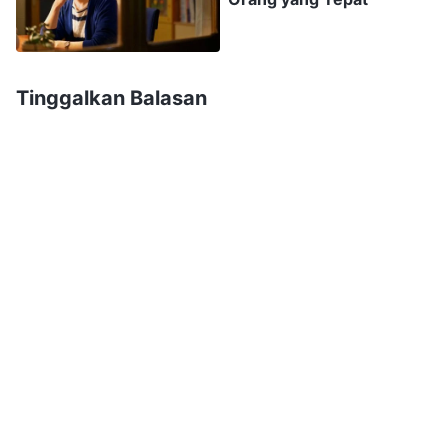
merenungkan diriku sendiri. Jadi, aku tidak
mengatakan apa-apa lagi. Setelah itu, makin aku
memikirkannya, makin aku menyadari bahwa
Tinggalkan Balasan
saudari itu benar. Karena aku telah menerima
pekerjaan ini, aku harus memenuhi tanggung
jawabku dan tidak hanya fokus pada
kepentinganku sendiri. Aku juga bertanya pada
diriku sendiri apakah alasanku tidak dapat
merasakan tuntunan dan bimbingan Tuhan serta
munculnya lebih banyak masalah dalam
pekerjaanku adalah karena sikapku terhadap
tugasku telah membangkitkan kebencian Tuhan.
Aku merasa bahwa terus bersikap seperti ini
akan berbahaya, jadi aku berdoa kepada Tuhan,