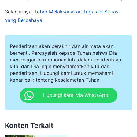
pekerjaanku sendiri." Setelah itu, aku
Selanjutnya:
Tetap Melaksanakan Tugas di Situasi
menyibukkan diri dengan pekerjaanku sendiri.
yang Berbahaya
Ketika saudara-saudari datang untuk
mendiskusikan masalah mereka denganku, aku
Penderitaan akan berakhir dan air mata akan
hanya akan memberi mereka jawaban singkat
berhenti. Percayalah kepada Tuhan bahwa Dia
dan sederhana, tanpa memikirkan apakah
mendengar permohonan kita dalam penderitaan
mereka memahami atau memiliki jalan yang jelas
kita, dan Dia ingin menyelamatkan kita dari
penderitaan. Hubungi kami untuk memahami
ke depannya. Selama kurun waktu itu, aku
kabar baik tentang keselamatan Tuhan.
melaksanakan tugasku dengan pasif, tidak
Hubungi kami via WhatsApp
merasa terbebani, dan video yang kubuat selalu
bermasalah. Aku merasa sangat frustrasi, tetapi
tidak merenungkan diriku sendiri. Suatu hari,
Konten Terkait
seorang saudari mengatakan padaku, "Aku
memerhatikan bahwa akhir-akhir ini kau sama