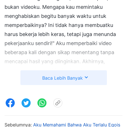
bukan videoku. Mengapa kau memintaku
menghabiskan begitu banyak waktu untuk
memperbaikinya? Ini tidak hanya membuatku
harus bekerja lebih keras, tetapi juga menunda
pekerjaanku sendiri!" Aku memperbaiki video
beberapa kali dengan sikap menentang tanpa
mencapai hasil yang diinginkan. Akhirnya,
pengawas menyuruhku berhenti
Baca Lebih Banyak
mengerjakannya. Meskipun aku merasa sedikit
kesal waktu itu, aku tidak memasukkannya ke
dalam hati. Sebaliknya, kupikir, "Tidak masalah
jika aku tidak perlu memperbaikinya. Dengan
cara ini, aku tidak perlu membuang terlalu
banyak waktuku dan aku bisa fokus pada
Sebelumnya:
Aku Memahami Bahwa Aku Terlalu Egois