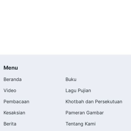
Menu
Beranda
Buku
Pada Tahun Baru 2016, aku menjejakkan kaki di
Video
Lagu Pujian
tanah Amerika—aku datang ke New York untuk
Pembacaan
Khotbah dan Persekutuan
mencari uang. Aku tetap pergi ke gereja pada
Kesaksian
Pameran Gambar
waktu luangku dan juga bergabung dengan
Berita
Tentang Kami
sebuah kelompok doa, membaca Alkitab dan