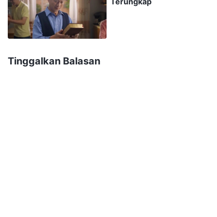
Terungkap
Tuhan Yesus: "Ya, Tuhan! Aku telah melakukan
begitu banyak hal yang tidak ingin kulakukan,
mengatakan begitu banyak hal yang menyakiti
orang lain. Aku telah hidup dalam dosa dan
Tinggalkan Balasan
memberontak terhadap-Mu. Tiap kali aku
berbuat dosa, aku merasa menyesal dan
sungguh membenci diriku sendiri, tetapi aku
tidak dapat mengendalikan diriku sendiri! Aku
mengakui dosa-dosaku pada waktu malam,
tetapi kemudian pada waktu siang aku kembali
ke cara-caraku yang lama dan berbuat dosa lagi.
Ya, Tuhan! Aku mohon kepada-Mu untuk
menyelamatkanku, apa yang dapat kulakukan
untuk membebaskan diri dari dosa?"