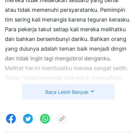
mereka tidak melakukan sesuatu yang benar
atau tidak memenuhi persyaratanku. Pemimpin
tim sering kali menangis karena teguran kerasku.
Para pekerja takut setiap kali mereka melihatku
dan bahkan bersembunyi dariku. Bahkan orang
yang dulunya adalah teman baik menjadi dingin
dan tidak ingin lagi mengobrol denganku.
Melihat hal ini membuatku merasa sangat sedih.
Tuhan Yesus mengajar kita untuk memaafkan
orang lain tujuh puluh kali tujuh kali, dan untuk
Baca Lebih Banyak
mengasihi sesama kita seperti diri kita sendiri.
Namun demikian, aku sama sekali belum
melakukannya, bahkan belum satu kali pun.
Bagaimana itu bisa disebut sebagai menjadi