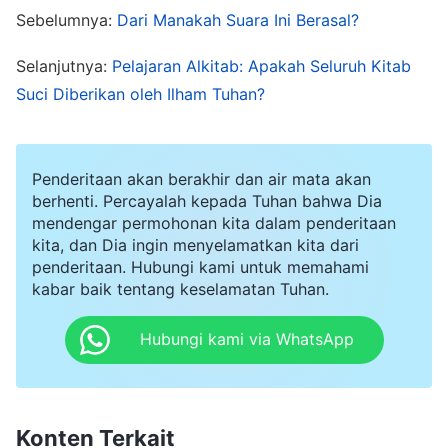
seorang Kristen? Aku sadar aku berdosa dan aku
Sebelumnya:
Dari Manakah Suara Ini Berasal?
sering berdoa kepada Tuhan, mengakui dosaku
dan bertobat. Aku bertekad untuk berubah.
Selanjutnya:
Pelajaran Alkitab: Apakah Seluruh Kitab
Suci Diberikan oleh Ilham Tuhan?
Namun, setiap kali sesuatu terjadi, meski tidak
kuinginkan, aku masih saja berbuat dosa. Aku
benar-benar sedih.
Penderitaan akan berakhir dan air mata akan
berhenti. Percayalah kepada Tuhan bahwa Dia
Pada bulan Agustus 2015, kami menangguhkan
mendengar permohonan kita dalam penderitaan
kita, dan Dia ingin menyelamatkan kita dari
operasi bisnis karena perusahaan tidak berjalan
penderitaan. Hubungi kami untuk memahami
baik, dan aku pulang ke negaraku. Karena
kabar baik tentang keselamatan Tuhan.
merasa putus asa dan sedih, aku minum dan
Hubungi kami via WhatsApp
berjudi sepanjang hari. Ketika istriku mengatakan
kepadaku aku harus berhenti minum, aku hanya
berteriak kepadanya: "Ini uangku, aku
Konten Terkait
menghasilkannya, dan aku akan