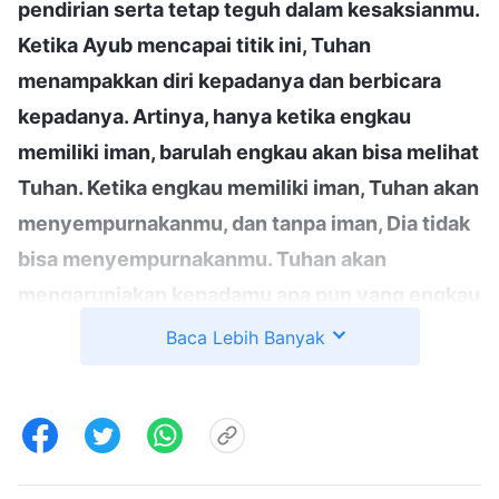
pendirian serta tetap teguh dalam kesaksianmu.
Ketika Ayub mencapai titik ini, Tuhan
menampakkan diri kepadanya dan berbicara
kepadanya. Artinya, hanya ketika engkau
memiliki iman, barulah engkau akan bisa melihat
Tuhan. Ketika engkau memiliki iman, Tuhan akan
menyempurnakanmu, dan tanpa iman, Dia tidak
bisa menyempurnakanmu. Tuhan akan
mengaruniakan kepadamu apa pun yang engkau
harapkan untuk dapatkan. Jika engkau tidak
Baca Lebih Banyak
memiliki iman, engkau tidak bisa disempurnakan
dan engkau tidak akan mampu melihat
perbuatan Tuhan, apalagi kemahakuasaan-Nya.
Dalam pengalaman nyatamu, saat engkau