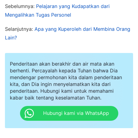
memiliki iman untuk melihat perbuatan-Nya,
Sebelumnya:
Pelajaran yang Kudapatkan dari
Tuhan akan menampakkan diri kepadamu dan
Mengalihkan Tugas Personel
Dia akan mencerahkan dan membimbingmu dari
Selanjutnya:
Apa yang Kuperoleh dari Membina Orang
dalam batinmu. Tanpa iman itu, Tuhan tidak bisa
Lain?
melakukan hal itu. Jika engkau sudah
kehilangan harapan kepada Tuhan, bagaimana
engkau akan bisa mengalami pekerjaan-Nya?
Penderitaan akan berakhir dan air mata akan
berhenti. Percayalah kepada Tuhan bahwa Dia
Karena itu, hanya jika engkau memiliki iman dan
mendengar permohonan kita dalam penderitaan
tidak memendam keraguan terhadap Tuhan,
kita, dan Dia ingin menyelamatkan kita dari
penderitaan. Hubungi kami untuk memahami
hanya jika engkau memiliki iman yang sejati
kabar baik tentang keselamatan Tuhan.
kepada-Nya apa pun yang Dia lakukan, Dia akan
menerangi dan mencerahkanmu melalui
Hubungi kami via WhatsApp
pengalamanmu, dan hanya setelah itulah
engkau akan bisa melihat perbuatan-Nya.