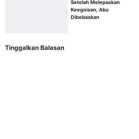
Setelah Melepaskan
betapa pun besarnya kemampuannya untuk
Keegoisan, Aku
menimbulkan kerusakan, betapa pun luasnya
Dibebaskan
kemampuannya untuk merusak dan memikat
manusia, betapa pun cerdiknya tipu muslihat
dan rencana jahat yang digunakannya untuk
Tinggalkan Balasan
mengintimidasi manusia, atau betapa pun
beragamnya wujud keberadaannya, dia tidak
pernah mampu menciptakan satu pun makhluk
hidup, menetapkan hukum atau aturan bagi
keberadaan segala sesuatu, ataupun
memerintah atau berdaulat atas objek apa pun,
baik yang hidup maupun yang mati. Di dalam
alam semesta dan cakrawala, tidak ada satu
orang atau benda pun yang dijadikan olehnya