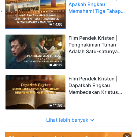
Apakah Engkau
Memahami Tiga Tahap
Pekerjaan Tuhan untuk
Menyelamatkan Manusia?
14:00
Film Pendek Kristen |
Penghakiman Tuhan
Adalah Satu-satunya
Keselamatanku
40:39
Film Pendek Kristen |
Dapatkah Engkau
Membedakan Kristus
yang Benar dengan
Kristus-Kristus Palsu?
11:50
Lihat lebih banyak