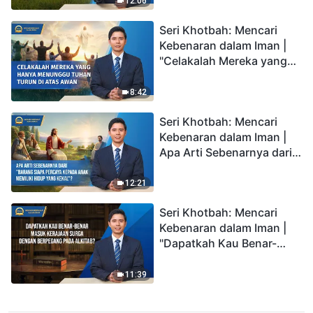
Awan?"
12:06
Seri Khotbah: Mencari
Kebenaran dalam Iman |
"Celakalah Mereka yang
Hanya Menunggu Tuhan
Turun di Atas Awan"
8:42
Seri Khotbah: Mencari
Kebenaran dalam Iman |
Apa Arti Sebenarnya dari
"Barang siapa percaya
kepada Anak memiliki
12:21
hidup yang kekal"?
Seri Khotbah: Mencari
Kebenaran dalam Iman |
"Dapatkah Kau Benar-
benar Masuk Kerajaan
Surga dengan Berpegang
11:39
pada Alkitab?"