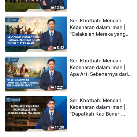
Datang Kembali di Atas
Awan?"
12:06
Seri Khotbah: Mencari
Kebenaran dalam Iman |
"Celakalah Mereka yang
Hanya Menunggu Tuhan
Turun di Atas Awan"
8:42
Seri Khotbah: Mencari
Kebenaran dalam Iman |
Apa Arti Sebenarnya dari
"Barang siapa percaya
kepada Anak memiliki
12:21
hidup yang kekal"?
Seri Khotbah: Mencari
Kebenaran dalam Iman |
"Dapatkah Kau Benar-
benar Masuk Kerajaan
Surga dengan Berpegang
11:39
pada Alkitab?"