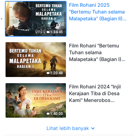
Film Rohani 2025
"Bertemu Tuhan selama
Malapetaka" (Bagian II)
Malapetaka akhir zaman
datang, bagaimana
1:34:45
masuk ke dalam kerajaan
Tuhan?
Film Rohani "Bertemu
Tuhan selama
Malapetaka" (Bagian I)
Krisis bumi: Ke mana arah
nasib umat manusia?
1:20:48
Film Rohani 2024 "Injil
Kerajaan Tiba di Desa
Kami" Menerobos
Rintangan untuk
Menyambut Tuhan
1:40:00
Lihat lebih banyak