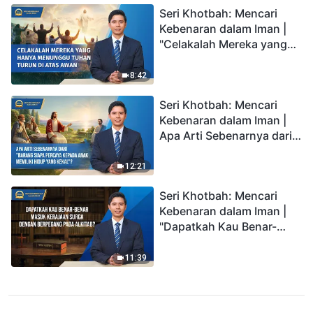
Seri Khotbah: Mencari
Kebenaran dalam Iman |
"Celakalah Mereka yang
Hanya Menunggu Tuhan
Turun di Atas Awan"
8:42
Seri Khotbah: Mencari
Kebenaran dalam Iman |
Apa Arti Sebenarnya dari
"Barang siapa percaya
kepada Anak memiliki
12:21
hidup yang kekal"?
Seri Khotbah: Mencari
Kebenaran dalam Iman |
"Dapatkah Kau Benar-
benar Masuk Kerajaan
Surga dengan Berpegang
11:39
pada Alkitab?"