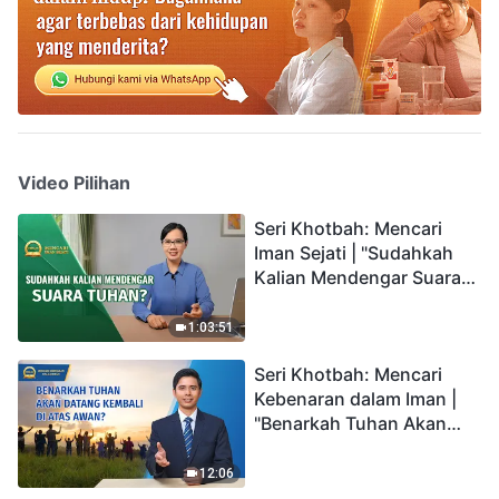
Video Pilihan
Seri Khotbah: Mencari
Iman Sejati | "Sudahkah
Kalian Mendengar Suara
Tuhan?"
1:03:51
Seri Khotbah: Mencari
Kebenaran dalam Iman |
"Benarkah Tuhan Akan
Datang Kembali di Atas
Awan?"
12:06