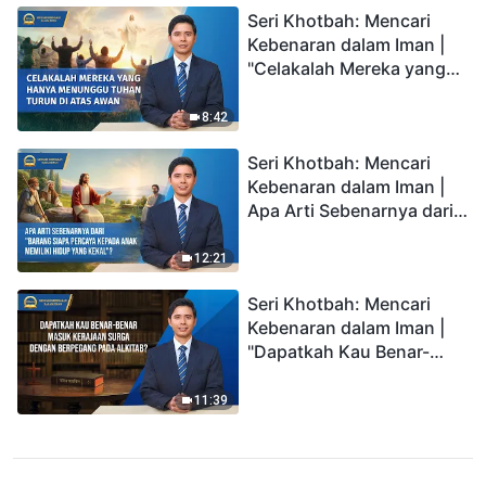
Seri Khotbah: Mencari
Kebenaran dalam Iman |
"Celakalah Mereka yang
Hanya Menunggu Tuhan
Turun di Atas Awan"
8:42
Seri Khotbah: Mencari
Kebenaran dalam Iman |
Apa Arti Sebenarnya dari
"Barang siapa percaya
kepada Anak memiliki
12:21
hidup yang kekal"?
Seri Khotbah: Mencari
Kebenaran dalam Iman |
"Dapatkah Kau Benar-
benar Masuk Kerajaan
Surga dengan Berpegang
11:39
pada Alkitab?"