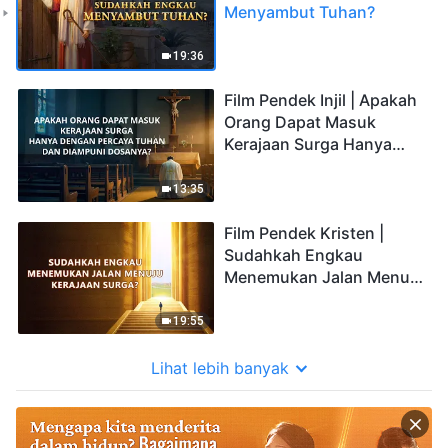
Menyambut Tuhan?
19:36
Film Pendek Injil | Apakah
Orang Dapat Masuk
Kerajaan Surga Hanya
dengan Percaya Tuhan
dan Diampuni Dosanya?
13:35
Film Pendek Kristen |
Sudahkah Engkau
Menemukan Jalan Menuju
Kerajaan Surga?
19:55
Lihat lebih banyak