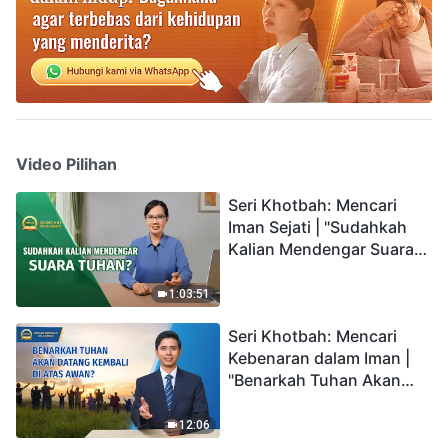
Video Pilihan
Seri Khotbah: Mencari
Iman Sejati | "Sudahkah
Kalian Mendengar Suara
Tuhan?"
1:03:51
Seri Khotbah: Mencari
Kebenaran dalam Iman |
"Benarkah Tuhan Akan
Datang Kembali di Atas
Awan?"
12:06