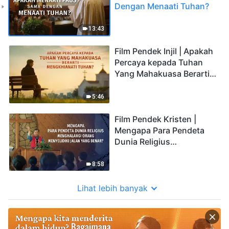
Dengan Menaati Tuhan?
13:43
Film Pendek Injil | Apakah
Percaya kepada Tuhan
Yang Mahakuasa Berarti
Mengkhianati Tuhan?
5:46
Film Pendek Kristen |
Mengapa Para Pendeta
Dunia Religius
Menghalangi Orang
Menyelidiki Jalan yang
8:58
Benar?
Lihat lebih banyak