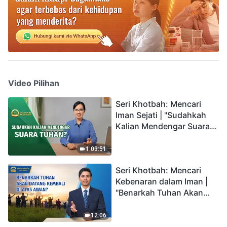
Video Pilihan
Seri Khotbah: Mencari
Iman Sejati | "Sudahkah
Kalian Mendengar Suara
Tuhan?"
1:03:51
Seri Khotbah: Mencari
Kebenaran dalam Iman |
"Benarkah Tuhan Akan
Datang Kembali di Atas
Awan?"
12:06