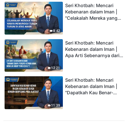
Seri Khotbah: Mencari
Kebenaran dalam Iman |
"Celakalah Mereka yang
Hanya Menunggu Tuhan
Turun di Atas Awan"
8:42
Seri Khotbah: Mencari
Kebenaran dalam Iman |
Apa Arti Sebenarnya dari
"Barang siapa percaya
kepada Anak memiliki
12:21
hidup yang kekal"?
Seri Khotbah: Mencari
Kebenaran dalam Iman |
"Dapatkah Kau Benar-
benar Masuk Kerajaan
Surga dengan Berpegang
11:39
pada Alkitab?"