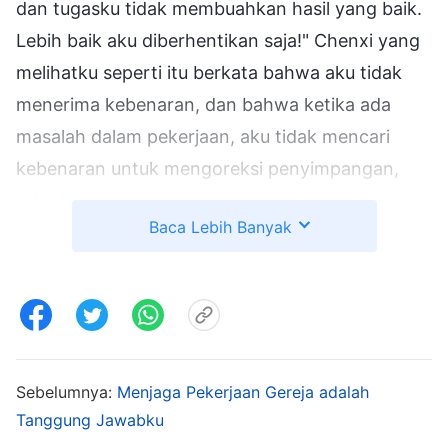
dan tugasku tidak membuahkan hasil yang baik.
Lebih baik aku diberhentikan saja!" Chenxi yang
melihatku seperti itu berkata bahwa aku tidak
menerima kebenaran, dan bahwa ketika ada
masalah dalam pekerjaan, aku tidak mencari
kebenaran untuk mengoreksi penyimpangan,
tetapi justru merasa menentang dan melawan.
Baca Lebih Banyak
Namun, apa pun yang dia katakan, aku tidak
ingin mendengarnya lagi, dan aku hanya
menundukkan kepala, aku merasa sangat
diperlakukan tidak adil. Aku pun berpikir, "Akhir-
akhir ini aku sudah benar-benar bekerja keras.
Bukankah selama ini aku sudah menindaklanjuti
Sebelumnya:
Menjaga Pekerjaan Gereja adalah
Tanggung Jawabku
pekerjaan ini? Bukankah aku melakukan