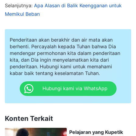
pekerjaan nyata? Namun, kau masih saja
Selanjutnya:
Apa Alasan di Balik Keengganan untuk
menganggapnya tidak cukup, bahkan
Memikul Beban
mengatakan aku tidak menerima kebenaran.
Kalau aku memang harus diberhentikan, ya
Penderitaan akan berakhir dan air mata akan
sudah, berhentikan saja! Tuntutan tugas seorang
berhenti. Percayalah kepada Tuhan bahwa Dia
pemimpin terlalu tinggi, dan jelas aku tidak
mendengar permohonan kita dalam penderitaan
kita, dan Dia ingin menyelamatkan kita dari
sanggup memenuhinya!" Setelah kejadian itu,
penderitaan. Hubungi kami untuk memahami
aku merasa sangat sedih. Saat menenangkan diri
kabar baik tentang keselamatan Tuhan.
untuk merenungkan diriku, aku sadar bahwa
Hubungi kami via WhatsApp
Chenxi bukan menunjukkan masalahku untuk
mempersulitku, dan bukan untuk mengejekku,
tetapi karena dia memikirkan pekerjaan gereja.
Konten Terkait
Mengapa aku tidak bisa menerimanya? Aku pun
menghampiri hadirat Tuhan dan berdoa, "
Tuhan
Pelajaran yang Kupetik