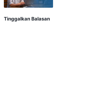
lakukan adalah menentang dan menolaknya di
lubuk hati mereka. Mereka melawannya. Dan
mengapa mereka melakukannya? Ini karena,
Tinggalkan Balasan
berdasarkan esensi natur mereka, antikristus
muak akan kebenaran dan membencinya, dan
mereka sama sekali tidak menerima kebenaran.
Tentu saja, esensi dan watak antikristus
menghalangi mereka untuk mengakui kesalahan
mereka sendiri atau mengakui watak rusak
mereka sendiri. Berdasarkan dua fakta ini, sikap
antikristus ketika mereka dipangkas adalah
sama sekali menolak dan menentang
sepenuhnya. Mereka membencinya dan
menentangnya dari lubuk hati, dan tidak