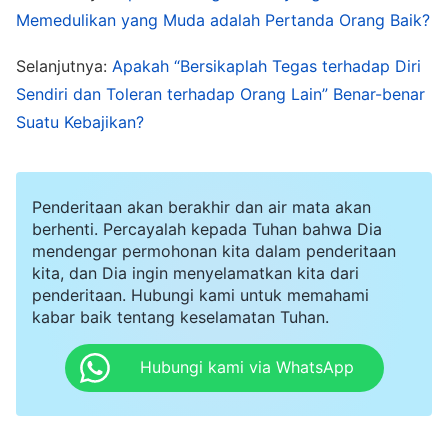
orang lain dengan cara yang meremehkan dan
Memedulikan yang Muda adalah Pertanda Orang Baik?
sarkas, membuat mereka merasa terkekang, dan
Selanjutnya:
Apakah “Bersikaplah Tegas terhadap Diri
kadang dia menyerang dan mengucilkan orang-
Sendiri dan Toleran terhadap Orang Lain” Benar-benar
orang yang berbeda pandangan. Ketika masalah
Suatu Kebajikan?
muncul dalam pekerjaan, dia sama sekali tidak
merenung dan mencoba mengelak dari
tanggung jawab, dan dia tidak mendapatkan
Penderitaan akan berakhir dan air mata akan
berhenti. Percayalah kepada Tuhan bahwa Dia
hasil apa pun dalam tugasnya. Sesuai dengan
mendengar permohonan kita dalam penderitaan
prinsip-prinsip, dia harus diberhentikan. Kupikir
kita, dan Dia ingin menyelamatkan kita dari
penderitaan. Hubungi kami untuk memahami
melakukan hal itu mungkin akan menyinggung
kabar baik tentang keselamatan Tuhan.
perasaannya, jadi aku melaporkan situasinya
kepada seorang pemimpin. Namun pemimpin
Hubungi kami via WhatsApp
terlalu sibuk untuk datang, sehingga dia
memintaku untuk memberhentikan Wu Xin.