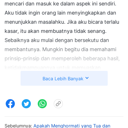
mencari dan masuk ke dalam aspek ini sendiri.
Aku tidak ingin orang lain menyingkapkan dan
menunjukkan masalahku. Jika aku bicara terlalu
kasar, itu akan membuatnya tidak senang.
Sebaiknya aku mulai dengan bersekutu dan
membantunya. Mungkin begitu dia memahami
prinsip-prinsip dan memperoleh beberapa hasil,
ketidakmampuannya untuk memuaskan
keinginannya terhadap harga diri dan status
Baca Lebih Banyak
tidak akan membuatnya terlalu negatif." Setelah
berpikir seperti ini, aku berhenti menunjukkan
masalah yang dimilikinya. Kemudian aku
mendapati bahwa Wu Xin memiliki kemanusiaan
yang cukup buruk. Dia sering berbicara kepada
Sebelumnya:
Apakah Menghormati yang Tua dan