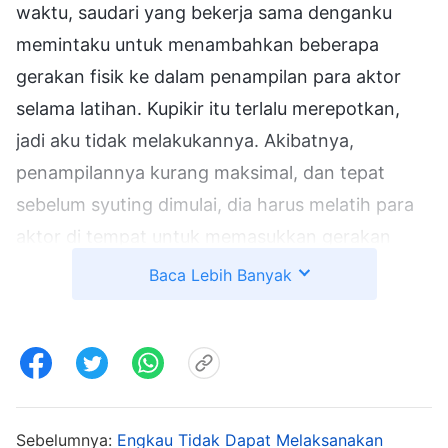
waktu, saudari yang bekerja sama denganku
memintaku untuk menambahkan beberapa
gerakan fisik ke dalam penampilan para aktor
selama latihan. Kupikir itu terlalu merepotkan,
jadi aku tidak melakukannya. Akibatnya,
penampilannya kurang maksimal, dan tepat
sebelum syuting dimulai, dia harus melatih para
aktor di tempat untuk memasukkan gerakan
tersebut, yang menghambat proses syuting.
Baca Lebih Banyak
Saat itu, aku merasa tidak enak hati, mengetahui
bahwa aku tidak memenuhi tanggung jawabku.
Namun, setelah itu, setiap kali tiba waktunya
untuk benar-benar melakukan pekerjaan itu, aku
masih merasa bahwa melaksanakan tugas ini
Sebelumnya:
Engkau Tidak Dapat Melaksanakan