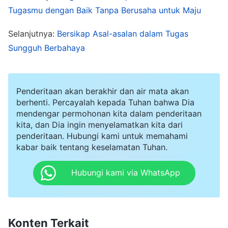
terlalu melelahkan dan merepotkan. Dua bulan
Tugasmu dengan Baik Tanpa Berusaha untuk Maju
berlalu tanpa terasa, dan para aktor terus-
Selanjutnya:
Bersikap Asal-asalan dalam Tugas
menerus mengalami masalah dengan
Sungguh Berbahaya
penampilan mereka. Koordinator
mengingatkanku beberapa kali untuk
membimbing para aktor dalam adegan mereka
Penderitaan akan berakhir dan air mata akan
berhenti. Percayalah kepada Tuhan bahwa Dia
secara lebih detail, tetapi bukan hanya tidak
mendengar permohonan kita dalam penderitaan
mendengarkan, aku pun merasa menentang di
kita, dan Dia ingin menyelamatkan kita dari
penderitaan. Hubungi kami untuk memahami
dalam hatiku, pikirku, "Harus lebih detail itu
kabar baik tentang keselamatan Tuhan.
sangat merepotkan! Harus latihan berapa lama?"
Aku bahkan mencoba membantah dengan
Hubungi kami via WhatsApp
berkata, "Ketika aku masih menjadi aktor, tidak
ada yang melatihku sedetail itu. Bukankah akting
adalah tanggung jawab aktor itu sendiri?" Ketika
Konten Terkait