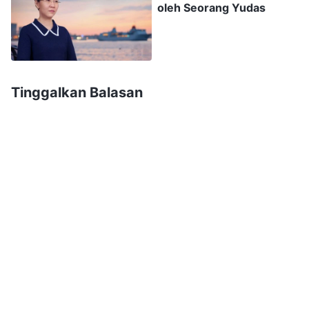
oleh Seorang Yudas
pencobaan seperti itu sesuatu yang luar biasa?
Bagaimana seharusnya engkau mengalami hal-
hal yang luar biasa dan bertentangan dengan
gagasan dan imajinasi manusia tersebut? Jika
Tinggalkan Balasan
engkau tidak memiliki jalan, apakah engkau akan
cenderung mengeluh? Mampukah engkau
mencari kebenaran di dalam firman Tuhan dan
melihat esensi masalahnya? Mampukah engkau
menggunakan kebenaran untuk menentukan
prinsip yang tepat untuk kauterapkan?
Bukankah ini yang seharusnya dimiliki orang
yang mengejar kebenaran? Bagaimana engkau
dapat mengenali pekerjaan Tuhan? Bagaimana
caramu mengalami pekerjaan Tuhan agar