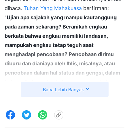
dibaca.
Tuhan Yang Mahakuasa
berfirman:
"
Ujian apa sajakah yang mampu kautanggung
pada zaman sekarang? Beranikah engkau
berkata bahwa engkau memiliki landasan,
mampukah engkau tetap teguh saat
menghadapi pencobaan? Pencobaan dirimu
diburu dan dianiaya oleh Iblis, misalnya, atau
pencobaan dalam hal status dan gengsi, dalam
hal pernikahan, atau kekayaan, mampukah
Baca Lebih Banyak
engkau semua mengatasi pencobaan ini?
(Kami
sedikit banyak mampu mengatasi beberapa di
antaranya.)
Ada berapa tingkatkah pencobaan
itu? Dan tingkat manakah yang mampu engkau
atasi? Misalnya, engkau mungkin tidak takut