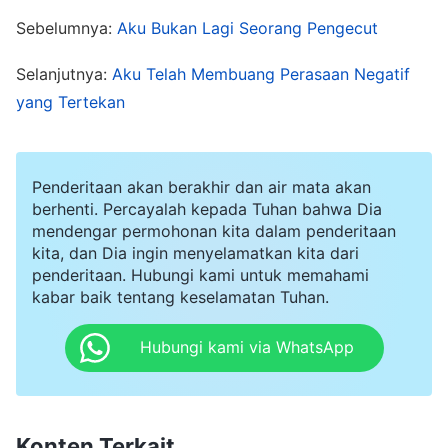
ketika mendengar bahwa seseorang telah
Sebelumnya:
Aku Bukan Lagi Seorang Pengecut
ditangkap karena percaya kepada Tuhan, dan
Selanjutnya:
Aku Telah Membuang Perasaan Negatif
engkau mungkin tidak takut ketika melihat
yang Tertekan
orang lain ditangkap dan disiksa—tetapi ketika
engkau yang ditangkap, ketika engkau yang
Penderitaan akan berakhir dan air mata akan
berada dalam situasi ini, apakah engkau mampu
berhenti. Percayalah kepada Tuhan bahwa Dia
untuk tetap teguh? Ini adalah pencobaan yang
mendengar permohonan kita dalam penderitaan
besar, bukan? Sebagai contoh, katakanlah,
kita, dan Dia ingin menyelamatkan kita dari
penderitaan. Hubungi kami untuk memahami
engkau mengenal seseorang, seseorang yang
kabar baik tentang keselamatan Tuhan.
kemanusiaannya sangat baik, yang sangat
Hubungi kami via WhatsApp
bersemangat dalam imannya kepada Tuhan,
yang telah meninggalkan keluarga dan
kariernya demi melaksanakan tugasnya dan
Konten Terkait
telah mengalami banyak kesulitan: suatu hari