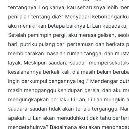
tentangnya. Logikanya, kau seharusnya lebih men
penilaian tentang dia?" Menyadari kebohonganku 
aku memikirkan betapa baiknya Li Lan kepadaku, a
Setelah pemimpin pergi, aku merasa gelisah, seo
hari, putriku pulang dari pertemuan dan berkata 
membicarakan masalah rumah tangga, dan musta
layak. Meskipun saudara-saudari mempersekutu
kesalahannya berkali-kali, dia masih belum ber
ingin berkumpul dengannya lagi." Mendengar putr
masih mengganggu kehidupan gereja, dan aku mera
mengungkapkan perilaku Li Lan, Li Lan mungkin ak
saudara-saudari tidak akan terlalu terganggu. N
apakah Li Lan akan menuduhku tidak tahu berterim
mengetahuinya? Bagaimana aku akan menghadapi