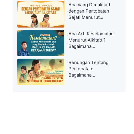
Apa yang Dimaksud
dengan Pertobatan
Sejati Menurut
Alkitab?
Apa Arti Keselamatan
Menurut Alkitab ?
Bagaimana
Diselamatkan Dan
Masuk Ke Dalam
Renungan Tentang
Kerajaan Surga?
Pertobatan:
Bagaimana
Seharusnya Orang
Kristen Bertobat di
Tengah Bencana?