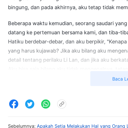
bingung, dan pada akhirnya, aku tetap tidak memb
Beberapa waktu kemudian, seorang saudari yan
datang ke pertemuan bersama kami, dan tiba-tib
Hatiku berdebar-debar, dan aku berpikir, "Kenapa 
yang harus kujawab? Jika aku bilang aku mengena
detail tentang perilaku Li Lan, dan jika aku berka
Aku bisa saja bilang aku tidak mengenalnya, tetap
berbohong lagi, bukankah aku akan menjadi pem
Baca L
merasa sangat bingung dan aku segera berdoa kep
telah diizinkan oleh-Mu, berikanlah aku kekuata
teringat satu bagian dari firman Tuhan: "
Engkau 
mempertimbangkan beban Tuhan dan akan membel
yang benar-benar mempertimbangkan beban Tuha
Sebelumnya:
Apakah Setia Melakukan Hal yang Orang 