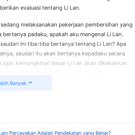
erikan evaluasi tentang Li Lan.
g sedang melaksanakan pekerjaan pembersihan yang
a bertanya padaku, apakah aku mengenal Li Lan.
saudari ini tiba-tiba bertanya tentang Li Lan? Apa
lnya, saudari itu akan bertanya kepadaku secara
ta jujur, kemungkinan besar Li Lan akan dikeluarkan.
i aku sudah berbohong satu kali. Jika aku
bohong yang benar-benar tidak tahu malu?" Aku
ebih Banyak
ada Tuhan, "Ya Tuhan! Pertanyaan saudari ini pasti
n untuk menerapkan kebenaran." Setelah berdoa, aku
semua mengatakan bahwa engkau
a kesaksian gereja, tetapi siapakah di antaramu
n? Tanyakanlah kepada dirimu sendiri: Apakah
Lain Percayakan Adalah Pendekatan yang Benar?