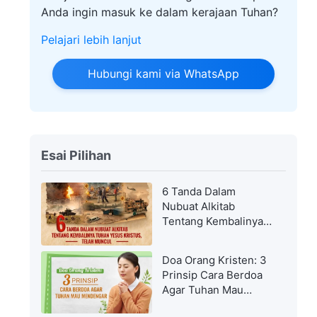
Anda ingin masuk ke dalam kerajaan Tuhan?
Pelajari lebih lanjut
Hubungi kami via WhatsApp
Esai Pilihan
6 Tanda Dalam
Nubuat Alkitab
Tentang Kembalinya
Tuhan Yesus Kristus,
Telah Muncul
Doa Orang Kristen: 3
Prinsip Cara Berdoa
Agar Tuhan Mau
Mendengar