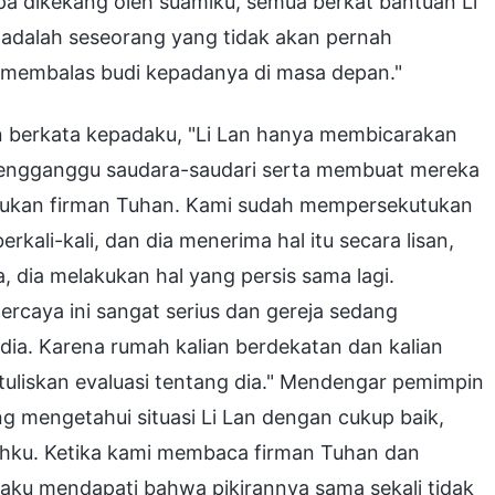
a dikekang oleh suamiku, semua berkat bantuan Li
 adalah seseorang yang tidak akan pernah
 membalas budi kepadanya di masa depan."
in berkata kepadaku, "Li Lan hanya membicarakan
mengganggu saudara-saudari serta membuat mereka
tukan firman Tuhan. Kami sudah mempersekutukan
kali-kali, dan dia menerima hal itu secara lisan,
, dia melakukan hal yang persis sama lagi.
ercaya ini sangat serius dan gereja sedang
ia. Karena rumah kalian berdekatan dan kalian
 tuliskan evaluasi tentang dia." Mendengar pemimpin
 mengetahui situasi Li Lan dengan cukup baik,
ahku. Ketika kami membaca firman Tuhan dan
u mendapati bahwa pikirannya sama sekali tidak