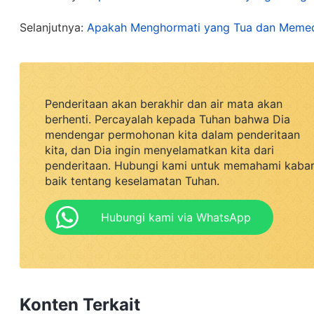
engkau seseorang yang telah menunjukkan per
Selanjutnya:
Apakah Menghormati yang Tua dan Memedu
menerapkan kebenaran untuk Tuhan? Dapatkah e
engkau dengan teguh menerapkan kebenaran? A
perbuatan Iblis? Apakah engkau mampu menying
kebenaran-Ku? Dapatkah engkau membiarkan ma
Penderitaan akan berakhir dan air mata akan
berhenti. Percayalah kepada Tuhan bahwa Dia
Sudahkah engkau menyerahkan hatimu pada saat
mendengar permohonan kita dalam penderitaan
yang mengikuti kehendak-Ku? Tanyakanlah perta
kita, dan Dia ingin menyelamatkan kita dari
penderitaan. Hubungi kami untuk memahami kaba
seringlah memikirkan tentang hal ini
"
(Firman, Jil
baik tentang keselamatan Tuhan.
. Setiap pertanyaan Tuhan m
pada Mulanya, Bab 13")
mempertimbangkan beban-Nya dan menjaga kepent
Hubungi kami via WhatsApp
mengungkapkan dan melaporkan orang mana pun
berhubungan dengan Li Lan dan sangat sangat m
untuk menerima kebenaran, dan selama pertemua
Konten Terkait
mengganggu orang untuk bisa makan dan minum 