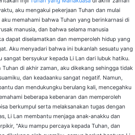
itakan Injil
Tuhan yang Mahakuasa
di akhir zaman
waktu, aku mengakui pekerjaan Tuhan dan mulai
 aku memahami bahwa Tuhan yang berinkarnasi di
rusak manusia, dan bahwa selama manusia
a dapat diselamatkan dan memperoleh hidup yang
at. Aku menyadari bahwa ini bukanlah sesuatu yang
u sangat bersyukur kepada Li Lan dari lubuk hatiku.
n Tuhan di akhir zaman, aku dikekang sehingga tidak
 suamiku, dan keadaanku sangat negatif. Namun,
bantu dan mendukungku berulang kali, mencegahku
ai memahami beberapa kebenaran dan memperoleh
 bisa berkumpul serta melaksanakan tugas dengan
gas, Li Lan membantu menjaga anak-anakku dan
rpikir, "Aku mampu percaya kepada Tuhan, dan