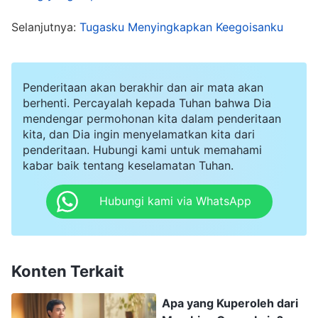
Namun, aku tak pernah mendapat jawaban
darinya setelah menulis beberapa surat.
Selanjutnya:
Tugasku Menyingkapkan Keegoisanku
Beberapa hari berlalu dan buku-buku itu masih
belum dipindahkan. Aku khawatir atasanku akan
Penderitaan akan berakhir dan air mata akan
menyalahkanku karena tidak bertanggung jawab
berhenti. Percayalah kepada Tuhan bahwa Dia
atas tugasku, jadi aku meminta agar pemimpin
mendengar permohonan kita dalam penderitaan
kita, dan Dia ingin menyelamatkan kita dari
itu menugaskan orang lain untuk menangani
penderitaan. Hubungi kami untuk memahami
buntut peristiwa tersebut. Untuk menutupi
kabar baik tentang keselamatan Tuhan.
maksud dan motif pribadiku, aku berkata bahwa
Hubungi kami via WhatsApp
tingkat pertumbuhanku kecil, bahwa aku tidak
punya pengalaman dalam situasi ini, dan untuk
aspek-aspek pekerjaan tertentu, aku perlu
Konten Terkait
berdiskusi dan berkonsultasi dengan orang lain.
Hal ini akan membuat pemimpin itu berpikir
Apa yang Kuperoleh dari