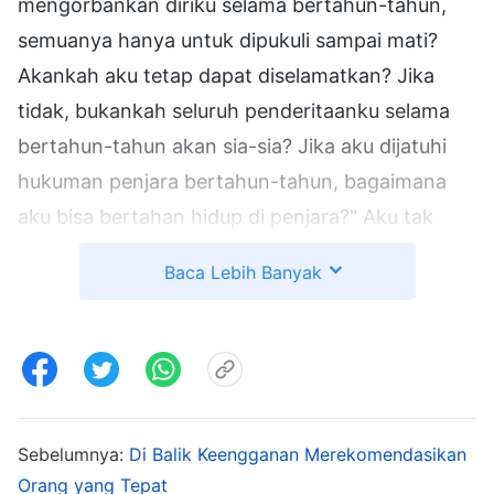
mengorbankan diriku selama bertahun-tahun,
semuanya hanya untuk dipukuli sampai mati?
Akankah aku tetap dapat diselamatkan? Jika
tidak, bukankah seluruh penderitaanku selama
bertahun-tahun akan sia-sia? Jika aku dijatuhi
hukuman penjara bertahun-tahun, bagaimana
aku bisa bertahan hidup di penjara?" Aku tak
sanggup membayangkan kehidupan di penjara,
Baca Lebih Banyak
di mana orang lebih baik mati daripada harus
hidup dalam kondisi seperti itu. Aku hidup dalam
ketakutan yang terus-menerus dan tidak berani
memindahkan buku-buku itu. Jadi aku menulis
surat kepada saudara Li Yi, memintanya untuk
Sebelumnya:
Di Balik Keengganan Merekomendasikan
memindahkan buku-buku itu sesegera mungkin.
Orang yang Tepat