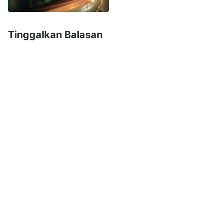
pemimpin kelompok mendorong mereka untuk
memberi tahu semua saudara-saudari untuk
Tinggalkan Balasan
segera bersembunyi, tetapi keadaanku sama
sekali tidak memungkinkan untuk aku
mengkhawatirkan keselamatan saudara-saudari.
Aku merasa sangat cemas dan takut, khawatir
bahwa suatu hari nanti, aku pun akan ditangkap,
jadi aku gagal melaksanakan beberapa pekerjaan
spesifik, tidak memberi tahu orang-orang yang
harus bersembunyi sebagaimana yang
seharusnya kulakukan dan akibatnya, seorang
saudari bernama Wong Lan ditangkap.
Kemudian, dia dipulangkan dan meninggal dalam
waktu 10 jam. Aku merasa sangat bersalah—