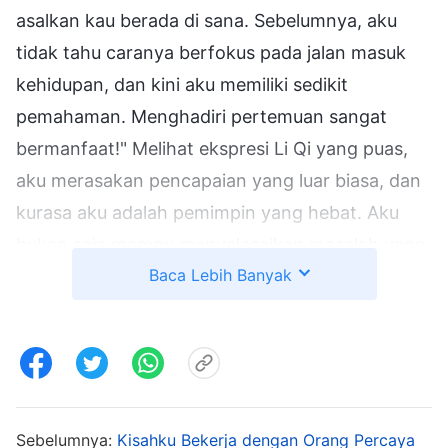
asalkan kau berada di sana. Sebelumnya, aku
tidak tahu caranya berfokus pada jalan masuk
kehidupan, dan kini aku memiliki sedikit
pemahaman. Menghadiri pertemuan sangat
bermanfaat!" Melihat ekspresi Li Qi yang puas,
aku merasakan pencapaian yang luar biasa, dan
kurasa aku adalah pemimpin yang hebat. Aku
bukan saja mampu menyelesaikan masalah yang
Baca Lebih Banyak
berkaitan dengan pekerjaan, aku juga mampu
membimbing saudara-saudari untuk mengejar
jalan masuk kehidupan. Selama waktu itu, aku
sering hidup dalam keadaan bangga akan diriku
sendiri. Aku merasa diriku luar biasa, dan di mana
pun aku berada, aku selalu menganggap diriku
Sebelumnya:
Kisahku Bekerja dengan Orang Percaya