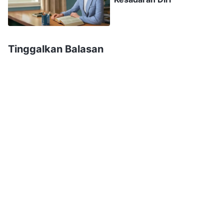
beberapa hasil, jadi aku menekankan bagaimana
aku mengambil alih pekerjaan penginjilan ini. Aku
berkata, "Pertama, orang harus mengatur
Tinggalkan Balasan
personelnya dengan baik. Aku mengatur tugas
saudara-saudari berdasarkan kualitas dan
spesialisasi mereka masing-masing. Selain itu,
aku lebih berfokus untuk mengubah keadaan
dan menyelesaikan masalah para penginjil.
Ketika aku melakukan pekerjaan penginjilan
dengan segenap hatiku, jumlah orang yang
kumenangkan bertambah setiap bulan. Saudara-
saudari memujiku, mengatakan bahwa aku
memiliki kualitas yang bagus dan cakap dalam
bekerja." Melihat mereka semua mendengarkan