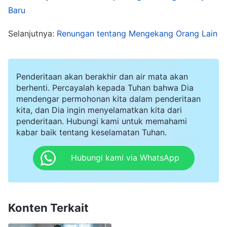
sebagai orang yang paling memiliki pengalaman,
Baru
jalan masuk kehidupan, dan kenyataan
Selanjutnya:
Renungan tentang Mengekang Orang Lain
kebenaran.
Dalam sebuah pertemuan, Saudari Yi Ran
Penderitaan akan berakhir dan air mata akan
memintaku menceritakan caraku melakukan
berhenti. Percayalah kepada Tuhan bahwa Dia
mendengar permohonan kita dalam penderitaan
pekerjaanku. Mendengar permintaannya, aku
kita, dan Dia ingin menyelamatkan kita dari
merasa sedikit senang. Kupikir, "Aku tahu kalian
penderitaan. Hubungi kami untuk memahami
kabar baik tentang keselamatan Tuhan.
semua tidak tahu cara bekerja. Tunggu saja,
nanti akan kuceritakan kepada kalian semua
Hubungi kami via WhatsApp
tentang caraku melakukan pekerjaanku dan akan
kuperlihatkan kepada kalian bahwa aku cakap
dalam bekerja." Pada awalnya, aku berkata
Konten Terkait
dengan rendah hati, "Ketika pertama kali mulai