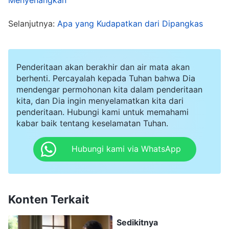
kulakukan hanyalah memusatkan pemikiran
Selanjutnya:
Apa yang Kudapatkan dari Dipangkas
terdalamku kepada Tuhan, berdoa kepada-Nya,
berulang kali: "Ya Tuhan, setelah perlakuan Li Xin
terhadapku, aku merasa sangat marah. Aku
Penderitaan akan berakhir dan air mata akan
merasa benci terhadapnya dan bahkan
berhenti. Percayalah kepada Tuhan bahwa Dia
mendengar permohonan kita dalam penderitaan
berhasrat untuk membalas dendam. Ya Tuhan,
kita, dan Dia ingin menyelamatkan kita dari
aku tak mau hidup berdasarkan watak rusakku,
penderitaan. Hubungi kami untuk memahami
kabar baik tentang keselamatan Tuhan.
dan aku ingin berinteraksi secara normal dengan
Li Xin, tapi aku tak sanggup, tingkat
Hubungi kami via WhatsApp
pertumbuhanku terlalu rendah. Kumohon tolong
dan bimbinglah aku."
Konten Terkait
Kemudian, aku melihat bagian firman Tuhan ini:
"
Jika orang telah menyakitimu sebelumnya, dan
Sedikitnya