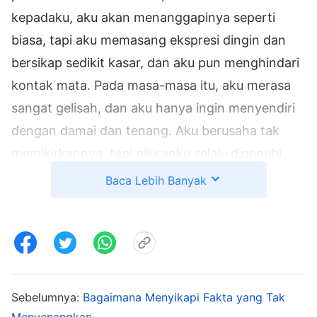
kepadaku, aku akan menanggapinya seperti
biasa, tapi aku memasang ekspresi dingin dan
bersikap sedikit kasar, dan aku pun menghindari
kontak mata. Pada masa-masa itu, aku merasa
sangat gelisah, dan aku hanya ingin menyendiri
dengan damai dan tenang. Aku berusaha tak
memikirkannya, tapi pikiranku selalu dipenuhi
masalah itu. Setelahnya, aku menekan emosi
Baca Lebih Banyak
negatif tersebut dan dapat mengobrol dengan Li
Xin tentang pekerjaan kami, tapi aku selalu
merasa ingin melampiaskan rasa frustrasi,
marah, dan benci kepadanya. Hatiku sangat
terluka dan marah dan aku tak tahu cara
Sebelumnya:
Bagaimana Menyikapi Fakta yang Tak
memperbaiki keadaanku. Yang mampu
Menyenangkan