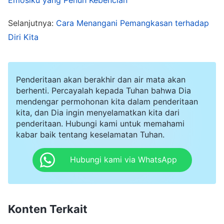
membalas dendam pada orang lain. Aku tak
yakin apakah dia kandidat yang layak atau tidak,
Selanjutnya:
Cara Menangani Pemangkasan terhadap
jadi aku mendiskusikannya dengan rekan
Diri Kita
sekerjaku. Semua orang menyarankan untuk
mencobanya. Aku merasa agak gelisah saat itu
Penderitaan akan berakhir dan air mata akan
dan ingin mendiskusikannya lagi, tetapi
berhenti. Percayalah kepada Tuhan bahwa Dia
kemudian aku berpikir, hanya aku yang merasa
mendengar permohonan kita dalam penderitaan
bahwa saudara itu tidak cocok. Bagaimana jika
kita, dan Dia ingin menyelamatkan kita dari
penderitaan. Hubungi kami untuk memahami
aku memberikan saran yang keliru, dan
kabar baik tentang keselamatan Tuhan.
pemimpin mengatakan bahwa aku bukan hanya
Hubungi kami via WhatsApp
tidak memahami prinsip-prinsipnya, melainkan
juga congkak dan merasa diri benar, lalu
memangkasku? Jadi, aku tak mengemukakan
Konten Terkait
kekhawatiranku, bahkan menghibur diriku