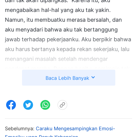
dan tak akan dipangkas." Karena itu, aku
mengabaikan hal-hal yang aku tak yakin.
Namun, itu membuatku merasa bersalah, dan
aku menyadari bahwa aku tak bertanggung
jawab terhadap pekerjaanku. Aku berpikir bahwa
aku harus bertanya kepada rekan sekerjaku, lalu
menangani masalah setelah mendengar
pendapat mereka. Dengan begitu, pemimpin tak
Baca Lebih Banyak
menganggapku congkak, merasa diri benar, dan
bertindak sewenang-wenang. Suatu waktu,
gereja perlu memilih diaken penginjilan. Seorang
saudara sangat pandai dalam memberitakan Injil,
tetapi yang lain berkata bahwa dia tak punya
kemanusiaan yang baik, dia menyerang dan
Sebelumnya:
Caraku Mengesampingkan Emosi-
Emosiku yang Penuh Kebencian