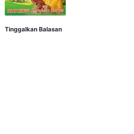
ini, bukan hanya gerejamu yang telah menjadi
seperti ini, tetapi seluruh dunia religius telah
kehilangan pekerjaan Roh Kudus, dan telah jatuh
Tinggalkan Balasan
ke dalam kegelapan dan kegersangan. Tuhan
Yesus pernah bernubuat: '
Dan karena
kedurhakaan akan bertambah banyak, kasih
banyak orang akan menjadi dingin
'
.
(Matius 24:12)
Kita sekarang berada pada bagian penghabisan
dari akhir zaman, dan pelanggaran hukum
menjadi semakin merajalela dalam agama. Para
pendeta dan penatua tidak menaati perintah
Tuhan, mereka tidak mempraktekkan jalan
Tuhan, dan mereka pikir bukan masalah besar
untuk hidup dalam dosa seperti itu. Kita semua