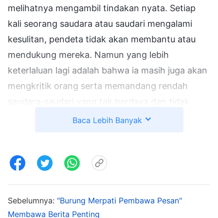
melihatnya mengambil tindakan nyata. Setiap
kali seorang saudara atau saudari mengalami
kesulitan, pendeta tidak akan membantu atau
mendukung mereka. Namun yang lebih
keterlaluan lagi adalah bahwa ia masih juga akan
mengkritik orang serta memandang rendah
saudara-saudari yang tak berdaya dan tidak
punya uang itu. Ketika aku melihat situasi ini di
Baca Lebih Banyak
gereja, aku kecewa tetapi juga bingung:
Bagaimana mungkin gereja telah berubah
menjadi tiada bedanya dengan masyarakat pada
umumnya? Perlahan-lahan, aku kehilangan kasih
dan iman yang telah kumiliki pada awalnya, dan
Sebelumnya:
"Burung Merpati Pembawa Pesan"
aku tidak lagi berpartisipasi dengan begitu aktif
Membawa Berita Penting