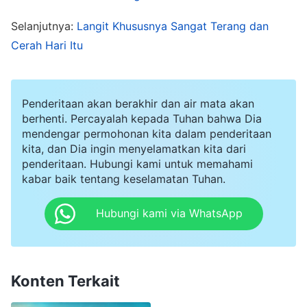
ketika aku pergi ke gereja pada hari Minggu. Aku
Selanjutnya:
Langit Khususnya Sangat Terang dan
bahkan tidak ingin bernyanyi. Setiap minggu
Cerah Hari Itu
ketika aku pergi ke gereja, aku akan berdiri di
luar minum kopi atau tidur sebentar di bangku
gereja. Ketika khotbah selesai, aku akan
Penderitaan akan berakhir dan air mata akan
berhenti. Percayalah kepada Tuhan bahwa Dia
memberikan sumbangan dan berjalan keluar, dan
mendengar permohonan kita dalam penderitaan
aku akan selalu pergi dengan perasaan sedih dan
kita, dan Dia ingin menyelamatkan kita dari
penderitaan. Hubungi kami untuk memahami
tak berdaya di hatiku.
kabar baik tentang keselamatan Tuhan.
Hubungi kami via WhatsApp
Konten Terkait