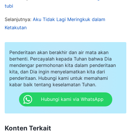
dan aku menjadi makin gelisah saat
tubi
memikirkannya. Aku berkeringat dingin, lumpuh,
Selanjutnya:
Aku Tidak Lagi Meringkuk dalam
dan kehilangan kekuatan, tidak bisa tenang. Aku
Ketakutan
berpikir bahwa aku harus segera lari dari bahaya,
bersembunyi, lalu menentukan langkah
selanjutnya. Namun, kemudian aku memikirkan
Penderitaan akan berakhir dan air mata akan
berhenti. Percayalah kepada Tuhan bahwa Dia
betapa banyak pekerjaan yang harus dilakukan
mendengar permohonan kita dalam penderitaan
di gereja setelah penangkapan itu, dan karena
kita, dan Dia ingin menyelamatkan kita dari
penderitaan. Hubungi kami untuk memahami
Yang Yue sudah ditangkap, aku harus
kabar baik tentang keselamatan Tuhan.
bertanggung jawab atas pekerjaan gereja. Aku
perlu memberi tahu saudara-saudari yang berada
Hubungi kami via WhatsApp
dalam bahaya untuk bersembunyi dan aku harus
segera memindahkan buku-buku firman Tuhan.
Itu adalah tanggung jawab besar. Jika aku tidak
Konten Terkait