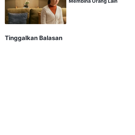
Membina Orang Lain
yang akan melaksanakan pekerjaan gereja?
Kemudian, tiba-tiba aku terpikir akan dua
saudari, Chen Hui dan Zhang Min, yang rajin
dalam mengejar kebenaran dan mampu memikul
Tinggalkan Balasan
tanggung jawab, jadi aku harus meminta mereka
menangani dampaknya dan aku bisa bekerja di
belakang layar. Mereka tahu kesehatanku tidak
baik, jadi mereka mungkin akan memakluminya.
Dengan cara ini, pekerjaan gereja tidak akan
terhambat dan aku akan terhindar dari bahaya.
Kemudian, apa yang pemimpin atasan
beritahukan kepadaku terus muncul dalam
pikiranku. Dia memberitahuku untuk
bertanggung jawab atas pekerjaan gereja