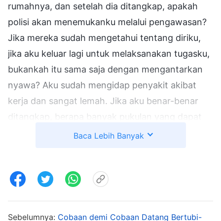
rumahnya, dan setelah dia ditangkap, apakah
polisi akan menemukanku melalui pengawasan?
Jika mereka sudah mengetahui tentang diriku,
jika aku keluar lagi untuk melaksanakan tugasku,
bukankah itu sama saja dengan mengantarkan
nyawa? Aku sudah mengidap penyakit akibat
kerja dan sangat lemah. Jika aku benar-benar
ditangkap, berapa banyak pukulan yang dapat
kutahan? Jika polisi mencoba menyiksaku untuk
Baca Lebih Banyak
membuat pengakuan dan memukuliku sampai
mati, bukankah aku kehilangan kesempatan
untuk diselamatkan? Aku terus memikirkan
tentang adegan di mana saudara-saudari yang
disiksa dalam video yang kutonton sebelumnya,
Sebelumnya:
Cobaan demi Cobaan Datang Bertubi-