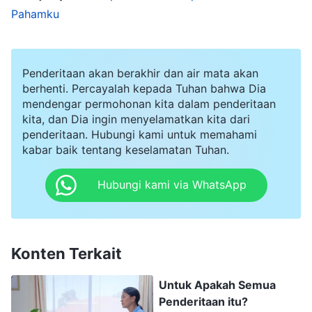
mereka, bukankah itu hanya akan menunjukkan
Pahamku
bahwa kemampuan aktingku buruk dan semua
yang kuajarkan kepada mereka sebelumnya
Penderitaan akan berakhir dan air mata akan
hanyalah teori? Maka semua orang akan benar-
berhenti. Percayalah kepada Tuhan bahwa Dia
benar melihat kelemahanku yang sebenarnya."
mendengar permohonan kita dalam penderitaan
kita, dan Dia ingin menyelamatkan kita dari
Meskipun aku mengiyakannya, aku sebenarnya
penderitaan. Hubungi kami untuk memahami
tidak pergi dan bertanya kepada siapa pun.
kabar baik tentang keselamatan Tuhan.
Kemudian, sutradara mengingatkanku beberapa
Hubungi kami via WhatsApp
kali untuk meminta bantuan saudara-saudari,
tetapi aku selalu mengurungkannya setelah
berpikir bahwa itu akan membuatku kehilangan
Konten Terkait
muka. Agar tidak diremehkan orang lain, aku
memutar otak mencari cara untuk
Untuk Apakah Semua
membangkitkan emosiku, bahkan meniru cara
Penderitaan itu?