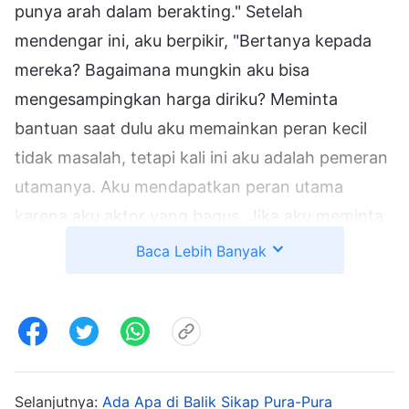
punya arah dalam berakting." Setelah
mendengar ini, aku berpikir, "Bertanya kepada
mereka? Bagaimana mungkin aku bisa
mengesampingkan harga diriku? Meminta
bantuan saat dulu aku memainkan peran kecil
tidak masalah, tetapi kali ini aku adalah pemeran
utamanya. Aku mendapatkan peran utama
karena aku aktor yang bagus. Jika aku meminta
bantuan, apa yang akan saudara-saudari
Baca Lebih Banyak
pikirkan tentangku saat mereka mengetahuinya?
Mereka pasti akan berkata, 'Kau tidak mengerti
apa-apa, dan aktingmu tidak terlalu bagus!' Lagi
pula, dulu akulah yang melatih mereka dalam
berakting. Sekarang, jika aku meminta nasihat
Selanjutnya:
Ada Apa di Balik Sikap Pura-Pura