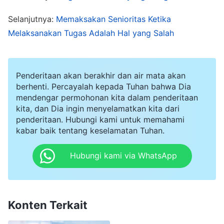
sesuatu dengan caramu, kau akan mengkritikku.
Selanjutnya:
Memaksakan Senioritas Ketika
Seperti terakhir kali ketika aku melakukan
Melaksanakan Tugas Adalah Hal yang Salah
penyesuaian warna dengan caraku, hanya untuk
membuat semuanya lebih mudah dan cepat,
sejujurnya aku cukup takut ketika kau
Penderitaan akan berakhir dan air mata akan
berhenti. Percayalah kepada Tuhan bahwa Dia
menanyaiku." Aku merasa sangat tertekan ketika
mendengar permohonan kita dalam penderitaan
mendengar ini. Aku tidak pernah berharap dia
kita, dan Dia ingin menyelamatkan kita dari
penderitaan. Hubungi kami untuk memahami
benar-benar akan takut bekerja sama denganku.
kabar baik tentang keselamatan Tuhan.
Kemudian, aku juga menyadari bahwa sering kali
ada masalah yang sebenarnya dapat dia tangani
Hubungi kami via WhatsApp
sendiri, tetapi dia tetap datang untuk bertanya
terlebih dahulu padaku, dan baru berani
menangani masalah setelah kusetujui. Aku
Konten Terkait
menyadari bahwa ada sebuah masalah dalam