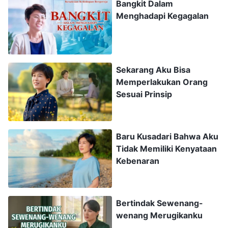
Bangkit Dalam
kerja sama kami, jadi aku berdoa kepada Tuhan,
Menghadapi Kegagalan
memohon kepada-Nya untuk mencerahkanku
agar dapat mengenali diriku sendiri. Kemudian,
aku membaca satu bagian dari firman-firman
Sekarang Aku Bisa
Tuhan: "
Bagaimana istilah 'kerja sama'
Memperlakukan Orang
dijelaskan dan diterapkan?
(Mendiskusikan
Sesuai Prinsip
segala sesuatu ketika hal itu muncul.)
Ya, itu
salah satu cara untuk menerapkannya. Apa lagi?
Baru Kusadari Bahwa Aku
(Mengimbangi kelemahan orang dengan
Tidak Memiliki Kenyataan
kelebihan orang lain, saling mengawasi.)
Itu
Kebenaran
sepenuhnya tepat; menerapkan seperti itu
berarti bekerja sama secara harmonis. Masih
Bertindak Sewenang-
ada lagi? Meminta pendapat orang lain ketika
wenang Merugikanku
sesuatu terjadi—bukankah itu kerja sama?
(Ya.)