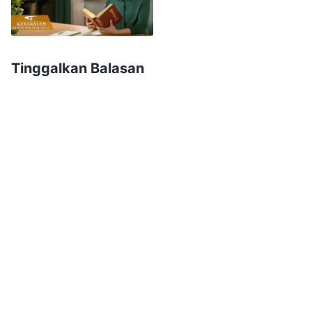
Jika seseorang mempersekutukan masalahnya,
dan begitu pula dengan yang lain, dan pada
akhirnya, mereka hanya mengikut persekutuan
Tinggalkan Balasan
orang pertama, mengapa harus menempuh itu
semua? Itu bukan kerja sama—itu melanggar
prinsip-prinsip dan tidak membuahkan hasil
kerja sama. Jika engkau berbicara terus
menerus, seperti senapan mesin, dan tidak
memberikan kesempatan kepada orang lain
yang ingin berbicara, dan tidak mendengarkan
orang lain bahkan sesudah engkau
mengutarakan semua idemu, apakah itu
diskusi? Apakah itu persekutuan? Itu sekadar
sikap asal-asalan—bukan kerja sama. Jadi,