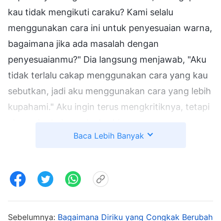
kau tidak mengikuti caraku? Kami selalu
menggunakan cara ini untuk penyesuaian warna,
bagaimana jika ada masalah dengan
penyesuaianmu?" Dia langsung menjawab, "Aku
tidak terlalu cakap menggunakan cara yang kau
sebutkan, jadi aku menggunakan cara yang lebih
kupahami." Aku ingin terus mengkritiknya, tetapi
aku sadar bahwa aku berbicara secara
Baca Lebih Banyak
emosional, jadi aku berhenti.
Suatu hari, dia menceritakan keadaannya saat
itu, dan mengatakan, "Aku selalu merasa rendah
diri saat melaksanakan tugasku bersamamu, dan
terus-menerus takut jika aku tidak melakukan
Sebelumnya:
Bagaimana Diriku yang Congkak Berubah