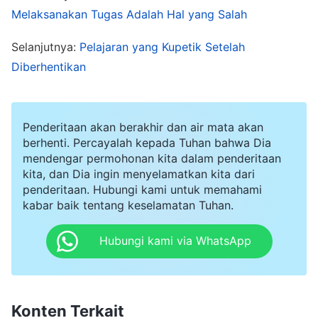
Melaksanakan Tugas Adalah Hal yang Salah
pendapatnya biasanya benar, bukanlah masalah
besar jika dia sedikit congkak. Jadi setiap kali dia
Selanjutnya:
Pelajaran yang Kupetik Setelah
tidak setuju dengan saudari-saudarinya, Jiang
Diberhentikan
Ning hampir tidak pernah mengalah. Dia selalu
berulang kali menegaskan pendapatnya,
Penderitaan akan berakhir dan air mata akan
mencoba meyakinkan kedua saudarinya untuk
berhenti. Percayalah kepada Tuhan bahwa Dia
mendengarkannya. Dalam hatinya, dia terpaku
mendengar permohonan kita dalam penderitaan
kita, dan Dia ingin menyelamatkan kita dari
pada satu pemikiran, "Kalian berdua salah, dan
penderitaan. Hubungi kami untuk memahami
hanya apa yang kukatakan yang sesuai dengan
kabar baik tentang keselamatan Tuhan.
prinsip." Karena sikapnya, kedua saudarinya
Hubungi kami via WhatsApp
tidak tahu bagaimana mereka harus bersekutu.
Pada saat mereka bertiga mendiskusikan sebuah
gambar bersama, seringkali diskusi mereka
Konten Terkait
terhenti di tengah jalan, yang menyebabkan