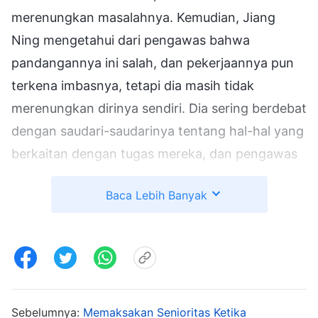
merenungkan masalahnya. Kemudian, Jiang
Ning mengetahui dari pengawas bahwa
pandangannya ini salah, dan pekerjaannya pun
terkena imbasnya, tetapi dia masih tidak
merenungkan dirinya sendiri. Dia sering berdebat
dengan saudari-saudarinya tentang hal-hal yang
berkaitan dengan tugas mereka, dan pengawas
bersekutu dengan mereka tentang kerja sama
Baca Lebih Banyak
yang harmonis serta memberikan nasihat
kepada Jiang Ning tentang watak congkaknya,
tetapi dia tidak mengindahkan semua itu. Dia
merasa bahwa meskipun dia memperlihatkan
watak yang sedikit congkak, dia mampu
berperan dalam tugasnya, dan karena
Sebelumnya:
Memaksakan Senioritas Ketika