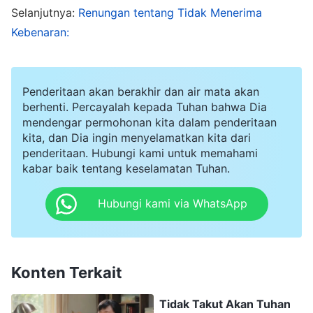
atau minum, rasanya seperti aku menelan pisau,
Selanjutnya:
Renungan tentang Tidak Menerima
dan ketika aku mencoba untuk tidur di malam
Kebenaran:
hari, hidungku tersumbat, dan aku hanya dapat
bernapas melalui mulut, yang membuat
Penderitaan akan berakhir dan air mata akan
tenggorokanku makin sakit dan kering. Aku
berhenti. Percayalah kepada Tuhan bahwa Dia
mulai mengeluh dalam hati, "Mengapa penyakit
mendengar permohonan kita dalam penderitaan
kita, dan Dia ingin menyelamatkan kita dari
ini tidak kunjung membaik?" Khususnya, ada dua
penderitaan. Hubungi kami untuk memahami
malam saat dadaku terasa sesak dan kesulitan
kabar baik tentang keselamatan Tuhan.
bernapas. Aku memikirkan bayangan mereka
Hubungi kami via WhatsApp
yang telah meninggal karena gagal pernapasan
yang disebabkan oleh penyakit ini dan aku
menjadi makin takut. Aku terus-menerus
Konten Terkait
khawatir, "Bagaimana mungkin kondisiku makin
memburuk? Apakah aku akan mati? Apakah
Tidak Takut Akan Tuhan