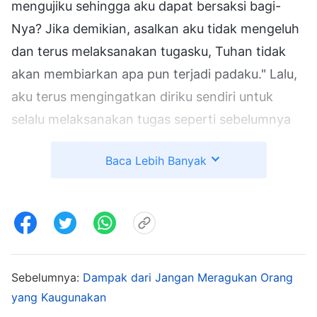
mengujiku sehingga aku dapat bersaksi bagi-
Nya? Jika demikian, asalkan aku tidak mengeluh
dan terus melaksanakan tugasku, Tuhan tidak
akan membiarkan apa pun terjadi padaku." Lalu,
aku terus mengingatkan diriku sendiri untuk
selalu melaksanakan tugas seperti sebelumnya
dan bahwa dengan perlindungan Tuhan,
Baca Lebih Banyak
kondisiku akan segera berbalik. Namun, hal-hal
tidak terjadi seperti yang aku bayangkan,
kondisiku bukan cuma tidak membaik, tetapi
malah terus memburuk. Aku terus-menerus
demam dan merasa sangat kesakitan di sekujur
tubuhku, terutama tenggorokanku yang sakit
Sebelumnya:
Dampak dari Jangan Meragukan Orang
yang Kaugunakan
dan bengkak. Kapan pun aku mencoba makan