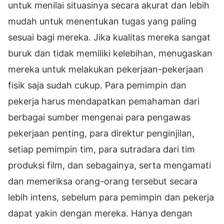
untuk menilai situasinya secara akurat dan lebih
mudah untuk menentukan tugas yang paling
sesuai bagi mereka. Jika kualitas mereka sangat
buruk dan tidak memiliki kelebihan, menugaskan
mereka untuk melakukan pekerjaan-pekerjaan
fisik saja sudah cukup. Para pemimpin dan
pekerja harus mendapatkan pemahaman dari
berbagai sumber mengenai para pengawas
pekerjaan penting, para direktur penginjilan,
setiap pemimpin tim, para sutradara dari tim
produksi film, dan sebagainya, serta mengamati
dan memeriksa orang-orang tersebut secara
lebih intens, sebelum para pemimpin dan pekerja
dapat yakin dengan mereka. Hanya dengan