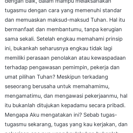
dengan baik, dalam mampu melaksanakan
tugasmu dengan cara yang memenuhi standar
dan memuaskan maksud-maksud Tuhan. Hal itu
bermanfaat dan membantumu, tanpa kerugian
sama sekali. Setelah engkau memahami prinsip
ini, bukankah seharusnya engkau tidak lagi
memiliki perasaan penolakan atau kewaspadaan
terhadap pengawasan pemimpin, pekerja dan
umat pilihan Tuhan? Meskipun terkadang
seseorang berusaha untuk memahamimu,
mengamatimu, dan mengawasi pekerjaanmu, hal
itu bukanlah ditujukan kepadamu secara pribadi.
Mengapa Aku mengatakan ini? Sebab tugas-
tugasmu sekarang, tugas yang kau kerjakan, dan