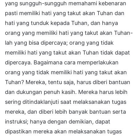
yang sungguh-sungguh memahami kebenaran
pasti memiliki hati yang takut akan Tuhan dan
hati yang tunduk kepada Tuhan, dan hanya
orang yang memiliki hati yang takut akan Tuhan-
lah yang bisa dipercaya; orang yang tidak
memiliki hati yang takut akan Tuhan tidak dapat
dipercaya. Bagaimana cara memperlakukan
orang yang tidak memiliki hati yang takut akan
Tuhan? Mereka, tentu saja, harus diberi bantuan
dan dukungan penuh kasih. Mereka harus lebih
sering ditindaklanjuti saat melaksanakan tugas
mereka, dan diberi lebih banyak bantuan serta
instruksi; hanya dengan demikian, dapat
dipastikan mereka akan melaksanakan tugas