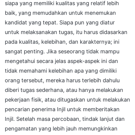
siapa yang memiliki kualitas yang relatif lebih
baik, yang memudahkan untuk menemukan
kandidat yang tepat. Siapa pun yang diatur
untuk melaksanakan tugas, itu harus didasarkan
pada kualitas, kelebihan, dan karakternya; ini
sangat penting. Jika seseorang tidak mampu
mengetahui secara jelas aspek-aspek ini dan
tidak memahami kelebihan apa yang dimiliki
orang tersebut, mereka harus terlebih dahulu
diberi tugas sederhana, atau hanya melakukan
pekerjaan fisik, atau ditugaskan untuk melakukan
pencarian penerima Injil untuk memberitakan
Injil. Setelah masa percobaan, tindak lanjut dan
pengamatan yang lebih jauh memungkinkan