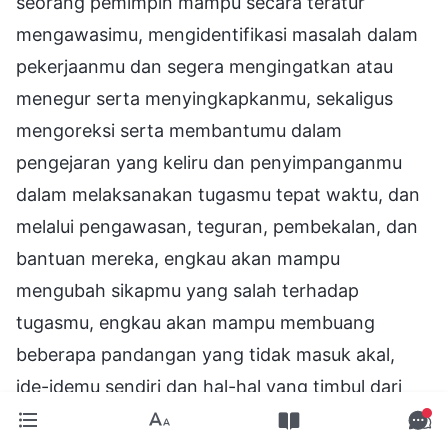
seorang pemimpin mampu secara teratur
mengawasimu, mengidentifikasi masalah dalam
pekerjaanmu dan segera mengingatkan atau
menegur serta menyingkapkanmu, sekaligus
mengoreksi serta membantumu dalam
pengejaran yang keliru dan penyimpanganmu
dalam melaksanakan tugasmu tepat waktu, dan
melalui pengawasan, teguran, pembekalan, dan
bantuan mereka, engkau akan mampu
mengubah sikapmu yang salah terhadap
tugasmu, engkau akan mampu membuang
beberapa pandangan yang tidak masuk akal,
ide-idemu sendiri dan hal-hal yang timbul dari
sikap yang gampang marah akan secara