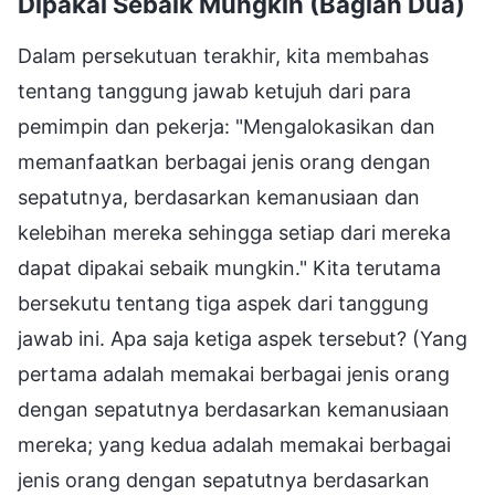
Dipakai Sebaik Mungkin (Bagian Dua)
Dalam persekutuan terakhir, kita membahas
tentang tanggung jawab ketujuh dari para
pemimpin dan pekerja: "Mengalokasikan dan
memanfaatkan berbagai jenis orang dengan
sepatutnya, berdasarkan kemanusiaan dan
kelebihan mereka sehingga setiap dari mereka
dapat dipakai sebaik mungkin." Kita terutama
bersekutu tentang tiga aspek dari tanggung
jawab ini. Apa saja ketiga aspek tersebut? (Yang
pertama adalah memakai berbagai jenis orang
dengan sepatutnya berdasarkan kemanusiaan
mereka; yang kedua adalah memakai berbagai
jenis orang dengan sepatutnya berdasarkan