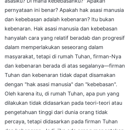
asasiku? Di mana kebebasanku?" Apakah
pernyataan ini benar? Apakah hak asasi manusia
dan kebebasan adalah kebenaran? Itu bukan
kebenaran. Hak asasi manusia dan kebebasan
hanyalah cara yang relatif beradab dan progresif
dalam memperlakukan seseorang dalam
masyarakat, tetapi di rumah Tuhan, firman-Nya
dan kebenaran berada di atas segalanya—firman
Tuhan dan kebenaran tidak dapat disamakan
dengan "hak asasi manusia" dan "kebebasan".
Oleh karena itu, di rumah Tuhan, apa pun yang
dilakukan tidak didasarkan pada teori-teori atau
pengetahuan tinggi dari dunia orang tidak
percaya, tetapi didasarkan pada firman Tuhan