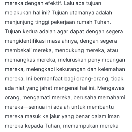
mereka dengan efektif. Lalu apa tujuan
melakukan hal ini? Tujuan utamanya adalah
menjunjung tinggi pekerjaan rumah Tuhan.
Tujuan kedua adalah agar dapat dengan segera
mengidentifikasi masalahnya, dengan segera
membekali mereka, mendukung mereka, atau
memangkas mereka, meluruskan penyimpangan
mereka, melengkapi kekurangan dan kelemahan
mereka. Ini bermanfaat bagi orang-orang; tidak
ada niat yang jahat mengenai hal ini. Mengawasi
orang, mengamati mereka, berusaha memahami
mereka—semua ini adalah untuk membantu
mereka masuk ke jalur yang benar dalam iman
mereka kepada Tuhan, memampukan mereka