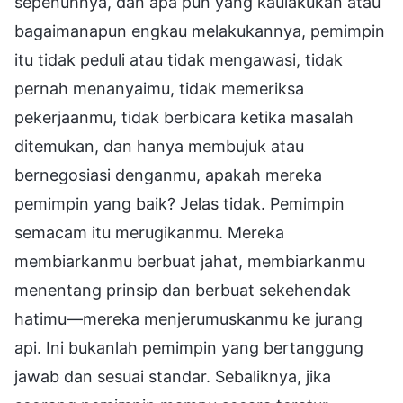
sepenuhnya, dan apa pun yang kaulakukan atau
bagaimanapun engkau melakukannya, pemimpin
itu tidak peduli atau tidak mengawasi, tidak
pernah menanyaimu, tidak memeriksa
pekerjaanmu, tidak berbicara ketika masalah
ditemukan, dan hanya membujuk atau
bernegosiasi denganmu, apakah mereka
pemimpin yang baik? Jelas tidak. Pemimpin
semacam itu merugikanmu. Mereka
membiarkanmu berbuat jahat, membiarkanmu
menentang prinsip dan berbuat sekehendak
hatimu—mereka menjerumuskanmu ke jurang
api. Ini bukanlah pemimpin yang bertanggung
jawab dan sesuai standar. Sebaliknya, jika