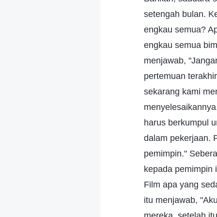
setengah bulan. K
engkau semua? Ap
engkau semua bim
menjawab, "Jangan
pertemuan terakhi
sekarang kami men
menyelesaikannya.
harus berkumpul un
dalam pekerjaan. P
pemimpin." Sebera
kepada pemimpin in
Film apa yang se
itu menjawab, "Aku
mereka, setelah it