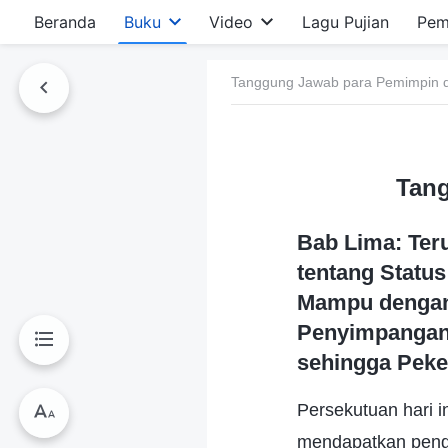
Beranda
Buku
Video
Lagu Pujian
Pem
Tanggung Jawab para Pemimpin d
Tang
Bab Lima: Ter
tentang Status
Mampu dengan
Penyimpangan
sehingga Peke
Persekutuan hari 
mendapatkan penge