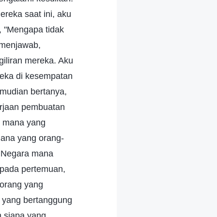
ereka saat ini, aku
, "Mengapa tidak
 menjawab,
giliran mereka. Aku
reka di kesempatan
emudian bertanya,
erjaan pembuatan
a mana yang
mana yang orang-
? Negara mana
s pada pertemuan,
 orang yang
a yang bertanggung
n siapa yang