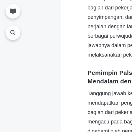
bagian dari peker
penyimpangan, dan
berjalan dengan la
berbagai perwujud
jawabnya dalam pe
melaksanakan peke
Pemimpin Pals
Mendalam deng
Tanggung jawab ke
mendapatkan penge
bagian dari pekerj
mengacu pada baga
dipahami oleh pemi