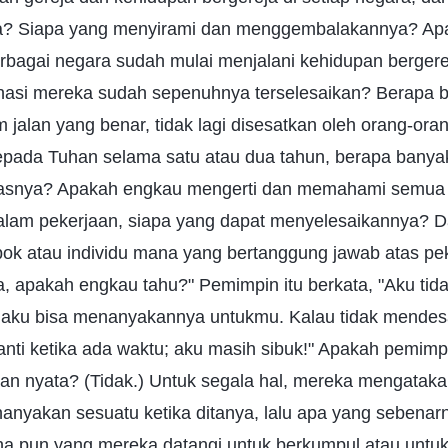
ya? Siapa yang menyirami dan menggembalakannya? Ap
berbagai negara sudah mulai menjalani kehidupan berger
nasi mereka sudah sepenuhnya terselesaikan? Berapa 
m jalan yang benar, tidak lagi disesatkan oleh orang-o
epada Tuhan selama satu atau dua tahun, berapa banya
asnya? Apakah engkau mengerti dan memahami semua ha
lam pekerjaan, siapa yang dapat menyelesaikannya? D
mpok atau individu mana yang bertanggung jawab atas p
ta, apakah engkau tahu?" Pemimpin itu berkata, "Aku tid
, aku bisa menanyakannya untukmu. Kalau tidak mendes
ti ketika ada waktu; aku masih sibuk!" Apakah pemimpin
n nyata? (Tidak.) Untuk segala hal, mereka mengatakan
nyakan sesuatu ketika ditanya, lalu apa yang sebena
a pun yang mereka datangi untuk berkumpul atau untu