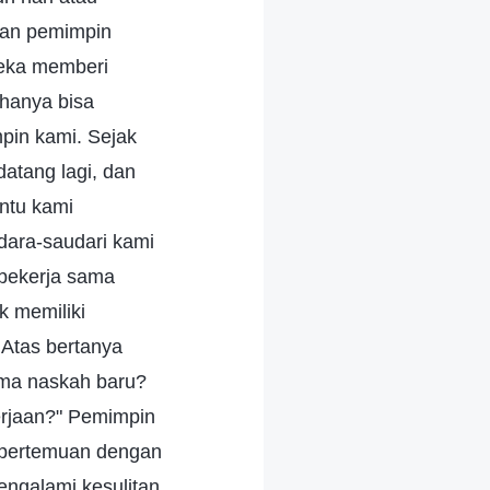
ukan pemimpin
eka memberi
hanya bisa
pin kami. Sejak
atang lagi, dan
ntu kami
dara-saudari kami
 bekerja sama
k memiliki
 Atas bertanya
rima naskah baru?
rjaan?" Pemimpin
u pertemuan dengan
engalami kesulitan.