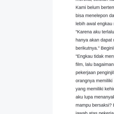
Kami belum bertemu
bisa menelepon da
lebih awal engkau
"Karena aku terlal
hanya akan dapat 
berikutnya." Begin
"Engkau tidak men
film, lalu bagaim
pekerjaan penginj
orangnya memiliki
yang memiliki kehi
aku lupa menanyaka
mampu bersaksi? B
jawab atas pekerja