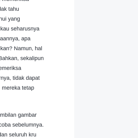
dak tahu
hui yang
gkau seharusnya
jaannya, apa
ukan? Namun, hal
Bahkan, sekalipun
memeriksa
nya, tidak dapat
, mereka tetap
ambilan gambar
 coba sebelumnya.
an seluruh kru