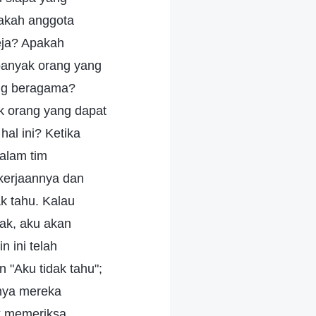
akah anggota
eja? Apakah
banyak orang yang
rang beragama?
k orang yang dapat
l ini? Ketika
alam tim
ekerjaannya dan
ak tahu. Kalau
ak, aku akan
 ini telah
 "Aku tidak tahu";
rnya mereka
k memeriksa