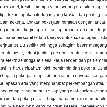
ra personel, kesibukan apa yang sedang dilakukan, apak
perlukan, apakah itu tugas yang krusial dan penting, se
dalam bekerja, apakah pekerjaan berjalan dengan lancar
ngan beban kerja, apakah setiap orang telah diberi tug
di mana personel terlalu banyak untuk suatu tugas—ada
kerjaan terlalu sedikit sehingga sebagian besar mengan
erlalu besar, tetapi jumlah personel terlalu sedikit, da
a efektif sehingga efisiensi kerja rendah dan perkemb
asi ini harus dipahami oleh pemimpin dan pekerja. Selai
p bagian pekerjaan, apakah ada yang menyebabkan ga
se, apakah ada yang menghambat perkembangan atau 
 ada campur tangan atau sikap yang asal-asalan—semua
mimpin dan pekerja. Lalu, bagaimana mereka mempero
 ini? Ada pemimpin yang mungkin sesekali menelepon un