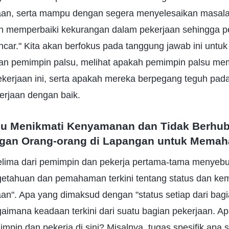
jaan, serta mampu dengan segera menyelesaikan masal
 memperbaiki kekurangan dalam pekerjaan sehingga p
ncar." Kita akan berfokus pada tanggung jawab ini untu
an pemimpin palsu, melihat apakah pemimpin palsu me
kerjaan ini, serta apakah mereka berpegang teguh pad
rjaan dengan baik.
u Menikmati Kenyamanan dan Tidak Berhu
an Orang-orang di Lapangan untuk Memah
lima dari pemimpin dan pekerja pertama-tama menyebu
tahuan dan pemahaman terkini tentang status dan kem
aan". Apa yang dimaksud dengan "status setiap dari bagi
imana keadaan terkini dari suatu bagian pekerjaan. A
mpin dan pekerja di sini? Misalnya, tugas spesifik apa