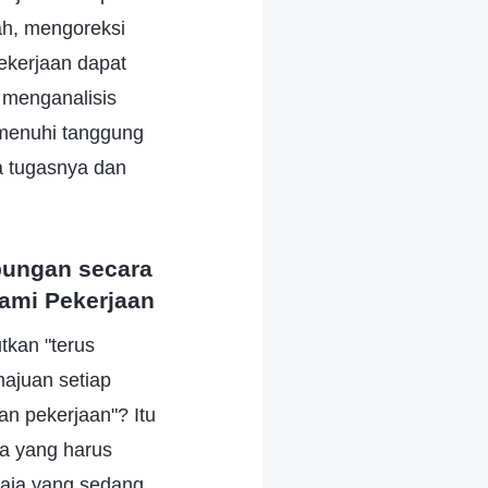
ah, mengoreksi
ekerjaan dapat
k menganalisis
menuhi tanggung
a tugasnya dan
bungan secara
ami Pekerjaan
tkan "terus
ajuan setiap
an pekerjaan"? Itu
pa yang harus
 saja yang sedang