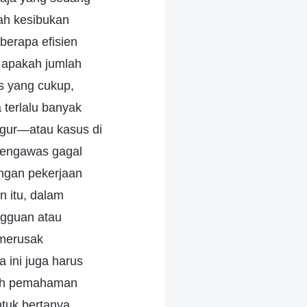
ah kesibukan
berapa efisien
, apakah jumlah
as yang cukup,
 terlalu banyak
ggur—atau kasus di
n pengawas gagal
angan pekerjaan
n itu, dalam
ngguan atau
merusak
 ini juga harus
leh pemahaman
tuk bertanya,