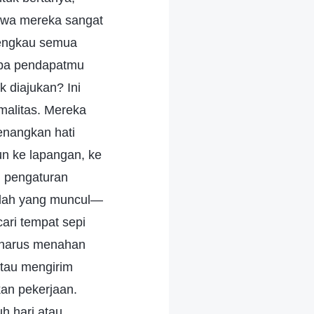
hwa mereka sangat
 engkau semua
 Apa pendapatmu
k diajukan? Ini
malitas. Mereka
enangkan hati
un ke lapangan, ke
h pengaturan
alah yang muncul—
cari tempat sepi
a harus menahan
atau mengirim
an pekerjaan.
h hari atau