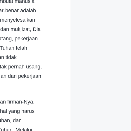
embuat manusia
r-benar adalah
a menyelesaikan
dan mukjizat, Dia
atang, pekerjaan
 Tuhan telah
n tidak
tak pernah usang,
man dan pekerjaan
an firman-Nya,
hal yang harus
uhan, dan
uhan. Melalui