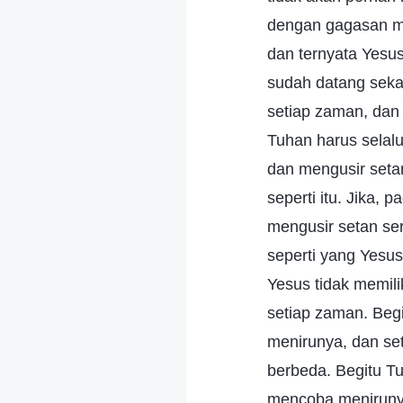
dengan gagasan m
dan ternyata Yesus
sudah datang sekali
setiap zaman, dan
Tuhan harus selal
dan mengusir setan
seperti itu. Jika,
mengusir setan se
seperti yang Yesu
Yesus tidak memili
setiap zaman. Begi
menirunya, dan set
berbeda. Begitu Tu
mencoba menirunya