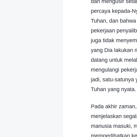
dan mengusir set
percaya kepada-Ny
Tuhan, dan bahwa 
pekerjaan penyali
juga tidak menyem
yang Dia lakukan m
datang untuk mela
mengulangi pekerj
jadi, satu-satuny
Tuhan yang nyata.
Pada akhir zaman,
menjelaskan segal
manusia masuki, m
memperlihatkan ke