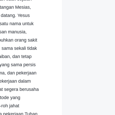
tangan Mesias,
n datang. Yesus
a satu nama untuk
asan manusia,
uhkan orang sakit
 sama sekali tidak
aiban, dan tetap
 yang sama persis
ma, dan pekerjaan
pekerjaan dalam
hat segera berusaha
etode yang
-roh jahat
a pekerjaan Tuhan