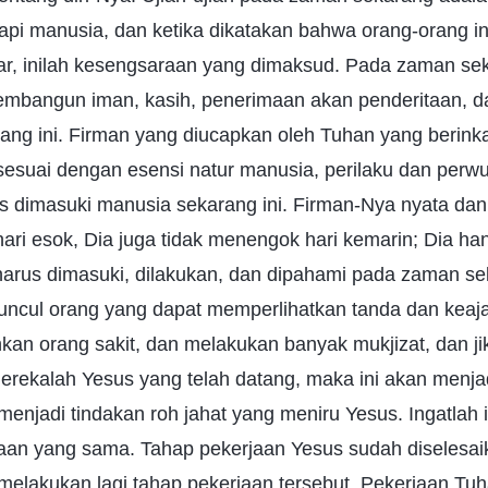
pi manusia, dan ketika dikatakan bahwa orang-orang ini
r, inilah kesengsaraan yang dimaksud. Pada zaman se
embangun iman, kasih, penerimaan akan penderitaan, 
rang ini. Firman yang diucapkan oleh Tuhan yang berink
esuai dengan esensi natur manusia, perilaku dan perw
 dimasuki manusia sekarang ini. Firman-Nya nyata dan 
hari esok, Dia juga tidak menengok hari kemarin; Dia ha
harus dimasuki, dilakukan, dan dipahami pada zaman se
ncul orang yang dapat memperlihatkan tanda dan keaja
n orang sakit, dan melakukan banyak mukjizat, dan jik
ekalah Yesus yang telah datang, maka ini akan menjad
 menjadi tindakan roh jahat yang meniru Yesus. Ingatlah i
aan yang sama. Tahap pekerjaan Yesus sudah diselesai
melakukan lagi tahap pekerjaan tersebut. Pekerjaan Tuh