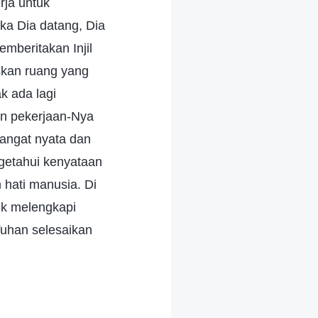
rja untuk
ka Dia datang, Dia
mberitakan Injil
skan ruang yang
k ada lagi
an pekerjaan-Nya
angat nyata dan
getahui kenyataan
hati manusia. Di
uk melengkapi
Tuhan selesaikan