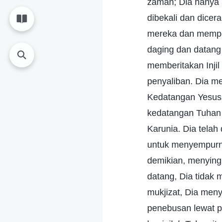
zaman; Dia hanya b
dibekali dan dicer
mereka dan memper
daging dan datang
memberitakan Inji
penyaliban. Dia m
Kedatangan Yesus
kedatangan Tuhan 
Karunia. Dia tela
untuk menyempurn
demikian, menying
datang, Dia tidak 
mukjizat, Dia men
penebusan lewat p