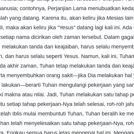
anusia; contohnya, Perjanjian Lama menubuatkan keda
lah yang datang. Karena itu, akan keliru jika Mesias lai
, maka akan keliru jika "Yesus" datang lagi kali ini. Ad
 setiap nama dicirikan oleh zaman tersebut. Dalam gag
u melakukan tanda dan keajaiban, harus selalu menyemb
, dan harus selalu seperti Yesus. Namun, kali ini, Tuhan
 pada akhir zaman, Tuhan tetap melakukan tanda dan keaj
rta menyembuhkan orang sakit—jika Dia melakukan hal
s lakukan—berarti Tuhan mengulangi pekerjaan yang sa
ki makna atau nilai. Jadi, Tuhan melakukan satu tahap 
tu setiap tahap pekerjaan-Nya telah selesai, roh-roh ja
elah Iblis mulai membuntuti Tuhan, Tuhan beralih ke m
han telah menyelesaikan satu tahap pekerjaan-Nya, roh
. Engkau semua harus jelas mengenai hal ini. Mengap