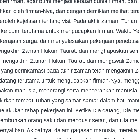
erfirman, agar bumi menjadi sebuah dunia firman, dan 
ahkan oleh firman-Nya, dan dengan demikian melihat ter
oleh kejelasan tentang visi. Pada akhir zaman, Tuhan 
 ke bumi terutama untuk mengucapkan firman. Waktu Ye
l kerajaan surga, dan menyelesaikan pekerjaan penebus
engakhiri Zaman Hukum Taurat, dan menghapuskan sem
 mengakhiri Zaman Hukum Taurat, dan mengawali Zama
yang berinkarnasi pada akhir zaman telah mengakhiri 
h datang terutama untuk mengucapkan firman-Nya, meng
akan manusia, menerangi serta mencerahkan manusia,
kirkan tempat Tuhan yang samar-samar dalam hati manu
melakukan tahap pekerjaan ini. Ketika Dia datang, Dia 
yembuhkan orang sakit dan mengusir setan, dan Dia me
enyaliban. Akibatnya, dalam gagasan manusia, mereka