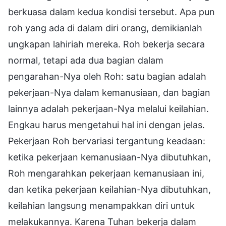
berkuasa dalam kedua kondisi tersebut. Apa pun
roh yang ada di dalam diri orang, demikianlah
ungkapan lahiriah mereka. Roh bekerja secara
normal, tetapi ada dua bagian dalam
pengarahan-Nya oleh Roh: satu bagian adalah
pekerjaan-Nya dalam kemanusiaan, dan bagian
lainnya adalah pekerjaan-Nya melalui keilahian.
Engkau harus mengetahui hal ini dengan jelas.
Pekerjaan Roh bervariasi tergantung keadaan:
ketika pekerjaan kemanusiaan-Nya dibutuhkan,
Roh mengarahkan pekerjaan kemanusiaan ini,
dan ketika pekerjaan keilahian-Nya dibutuhkan,
keilahian langsung menampakkan diri untuk
melakukannya. Karena Tuhan bekerja dalam