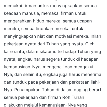
memakai firman untuk menyingkapkan semua
keadaan manusia, memakai firman untuk
mengarahkan hidup mereka, semua ucapan
mereka, semua tindakan mereka, untuk
menyingkapkan niat dan motivasi mereka. Inilah
pekerjaan nyata dari Tuhan yang nyata. Oleh
karena itu, dalam sikapmu terhadap Tuhan yang
nyata, engkau harus segera tunduk di hadapan
kemanusiaan-Nya, mengenali dan mengakui-
Nya, dan selain itu, engkau juga harus menerima
dan tunduk pada pekerjaan dan perkataan ilahi-
Nya. Penampakan Tuhan di dalam daging berarti
semua pekerjaan dan firman Roh Tuhan
dilakukan melalui kemanusiaan-Nya yang