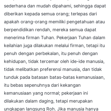
sederhana dan mudah dipahami, sehingga dapat
diberikan kepada semua orang; terlepas dari
apakah orang-orang memiliki pengetahuan atau
berpendidikan rendah, mereka semua dapat
menerima firman Tuhan. Pekerjaan Tuhan dalam
keilahian juga dilakukan melalui firman, tetapi itu
penuh dengan perbekalan, itu penuh dengan
kehidupan, tidak tercemar oleh ide-ide manusia,
tidak melibatkan preferensi manusia, dan tidak
tunduk pada batasan batas-batas kemanusiaan,
itu bebas sepenuhnya dari kekangan
kemanusiaan yang normal; pekerjaan ini
dilakukan dalam daging, tetapi merupakan
ungkapan langsung Roh. Jika manusia hanya