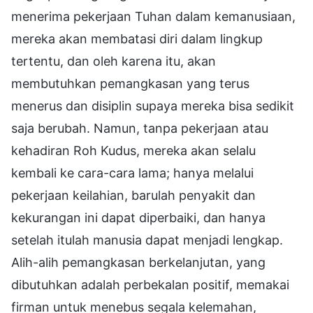
menerima pekerjaan Tuhan dalam kemanusiaan,
mereka akan membatasi diri dalam lingkup
tertentu, dan oleh karena itu, akan
membutuhkan pemangkasan yang terus
menerus dan disiplin supaya mereka bisa sedikit
saja berubah. Namun, tanpa pekerjaan atau
kehadiran Roh Kudus, mereka akan selalu
kembali ke cara-cara lama; hanya melalui
pekerjaan keilahian, barulah penyakit dan
kekurangan ini dapat diperbaiki, dan hanya
setelah itulah manusia dapat menjadi lengkap.
Alih-alih pemangkasan berkelanjutan, yang
dibutuhkan adalah perbekalan positif, memakai
firman untuk menebus segala kelemahan,