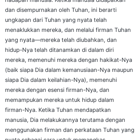
dan disempurnakan oleh Tuhan, ini berarti
ungkapan dari Tuhan yang nyata telah
menaklukkan mereka, dan melalui firman Tuhan
yang nyata—mereka telah diubahkan, dan
hidup-Nya telah ditanamkan di dalam diri
mereka, memenuhi mereka dengan hakikat-Nya
(baik siapa Dia dalam kemanusiaan-Nya maupun
siapa Dia dalam keilahian-Nya), memenuhi
mereka dengan esensi firman-Nya, dan
memampukan mereka untuk hidup dalam
firman-Nya. Ketika Tuhan mendapatkan
manusia, Dia melakukannya terutama dengan
menggunakan firman dan perkataan Tuhan yang
nyata sebagai cara untuk memangkas