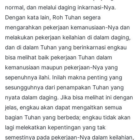
normal, dan melalui daging inkarnasi-Nya.
Dengan kata lain, Roh Tuhan segera
mengarahkan pekerjaan kemanusiaan-Nya dan
melakukan pekerjaan keilahian di dalam daging,
dan di dalam Tuhan yang berinkarnasi engkau
bisa melihat baik pekerjaan Tuhan dalam
kemanusiaan maupun pekerjaan-Nya yang
sepenuhnya ilahi. Inilah makna penting yang
sesungguhnya dari penampakan Tuhan yang
nyata dalam daging. Jika bisa melihat ini dengan
jelas, engkau akan dapat mengaitkan semua
bagian Tuhan yang berbeda; engkau tidak akan
lagi melekatkan kepentingan yang tak
semestinya pada pekerjaan-Nya dalam keilahian,