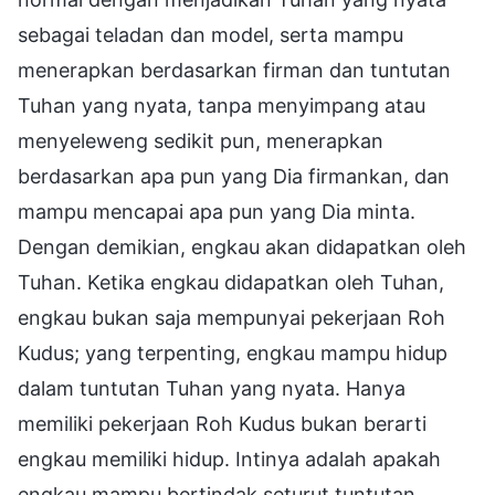
sebagai teladan dan model, serta mampu
menerapkan berdasarkan firman dan tuntutan
Tuhan yang nyata, tanpa menyimpang atau
menyeleweng sedikit pun, menerapkan
berdasarkan apa pun yang Dia firmankan, dan
mampu mencapai apa pun yang Dia minta.
Dengan demikian, engkau akan didapatkan oleh
Tuhan. Ketika engkau didapatkan oleh Tuhan,
engkau bukan saja mempunyai pekerjaan Roh
Kudus; yang terpenting, engkau mampu hidup
dalam tuntutan Tuhan yang nyata. Hanya
memiliki pekerjaan Roh Kudus bukan berarti
engkau memiliki hidup. Intinya adalah apakah
engkau mampu bertindak seturut tuntutan