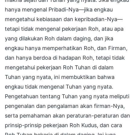
hanya mengenal Pribadi-Nya—jika engkau
mengetahui kebiasaan dan kepribadian-Nya—
tetapi tidak mengenal pekerjaan Roh, atau apa
yang dilakukan Roh dalam daging, dan jika
engkau hanya memperhatikan Roh, dan Firman,
dan hanya berdoa di hadapan Roh, tetapi tidak
mengetahui pekerjaan Roh Tuhan di dalam
Tuhan yang nyata, ini membuktikan bahwa
engkau tidak mengenal Tuhan yang nyata.
Pengetahuan tentang Tuhan yang nyata meliputi
pengenalan dan pengalaman akan firman-Nya,
serta pemahaman akan peraturan-peraturan dan
prinsip-prinsip pekerjaan Roh Kudus, dan cara
Roh Tuhan bekerja di dalam daging. Ini juga