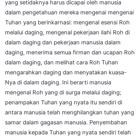
yang setidaknya harus dicapai oleh manusia
dalam pengetahuan mereka mengenai mengenai
Tuhan yang berinkarnasi: mengenal esensi Roh
melalui daging, mengenal pekerjaan ilahi Roh di
dalam daging dan pekerjaan manusia dalam
daging, menerima semua firman dan ucapan Roh
dalam daging, dan melihat cara Roh Tuhan
mengarahkan daging dan menyatakan kuasa-
Nya di dalam daging. Ini berarti manusia
mengenal Roh yang di surga melalui daging;
penampakan Tuhan yang nyata itu sendiri di
antara manusia telah menghilangkan tuhan yang
samar dalam gagasan manusia. Penyembahan
manusia kepada Tuhan yang nyata sendiri telah