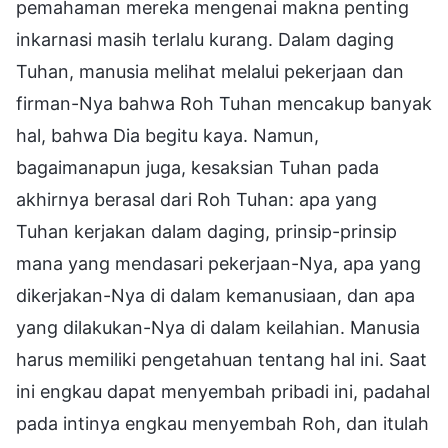
pemahaman mereka mengenai makna penting
inkarnasi masih terlalu kurang. Dalam daging
Tuhan, manusia melihat melalui pekerjaan dan
firman-Nya bahwa Roh Tuhan mencakup banyak
hal, bahwa Dia begitu kaya. Namun,
bagaimanapun juga, kesaksian Tuhan pada
akhirnya berasal dari Roh Tuhan: apa yang
Tuhan kerjakan dalam daging, prinsip-prinsip
mana yang mendasari pekerjaan-Nya, apa yang
dikerjakan-Nya di dalam kemanusiaan, dan apa
yang dilakukan-Nya di dalam keilahian. Manusia
harus memiliki pengetahuan tentang hal ini. Saat
ini engkau dapat menyembah pribadi ini, padahal
pada intinya engkau menyembah Roh, dan itulah