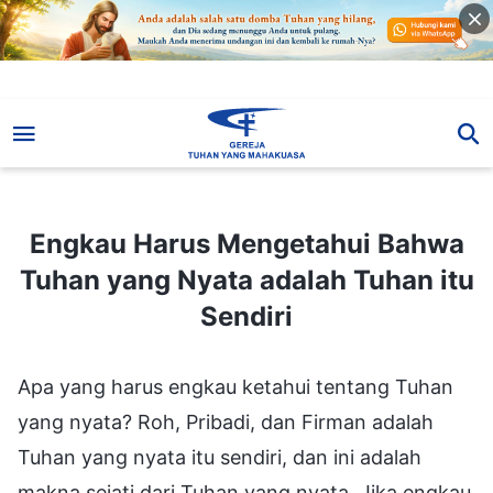
Engkau Harus Mengetahui Bahwa Tuhan yang Nyata adalah Tuhan itu Sendiri
Engkau Harus Mengetahui Bahwa
Tuhan yang Nyata adalah Tuhan itu
Sendiri
Apa yang harus engkau ketahui tentang Tuhan
yang nyata? Roh, Pribadi, dan Firman adalah
Tuhan yang nyata itu sendiri, dan ini adalah
makna sejati dari Tuhan yang nyata. Jika engkau