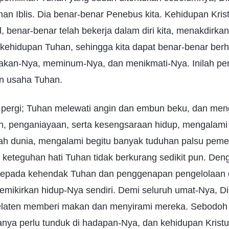
man Iblis. Dia benar-benar Penebus kita. Kehidupan Kris
, benar-benar telah bekerja dalam diri kita, menakdirkan
kehidupan Tuhan, sehingga kita dapat benar-benar be
kan-Nya, meminum-Nya, dan menikmati-Nya. Inilah pe
an usaha Tuhan.
pergi; Tuhan melewati angin dan embun beku, dan men
n, penganiayaan, serta kesengsaraan hidup, mengalami
ah dunia, mengalami begitu banyak tuduhan palsu pemeri
keteguhan hati Tuhan tidak berkurang sedikit pun. Den
 kepada kehendak Tuhan dan penggenapan pengelolaan 
emikirkan hidup-Nya sendiri. Demi seluruh umat-Nya, D
elaten memberi makan dan menyirami mereka. Sebodoh a
a hanya perlu tunduk di hadapan-Nya, dan kehidupan Krist