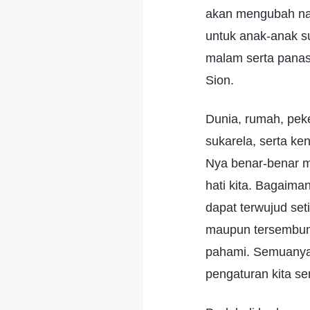
akan mengubah natu
untuk anak-anak su
malam serta panas
Sion.
Dunia, rumah, pek
sukarela, serta ke
Nya benar-benar m
hati kita. Bagaima
dapat terwujud seti
maupun tersembunyi
pahami. Semuanya 
pengaturan kita sen