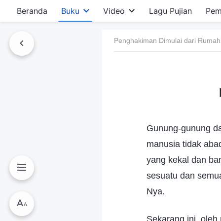
Beranda
Buku
Video
Lagu Pujian
Pem
Penghakiman Dimulai dari Rumah
Gunung-gunung dan
manusia tidak aba
yang kekal dan ban
sesuatu dan semua 
Nya.
Sekarang ini, ole