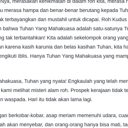
Nya, merasakan kenikmatan di dalam roh kita, merasa
lalu merasa hampa dan benar-benar berutang kepada Tuha
dak terbayangkan dan mustahil untuk dicapai. Roh Kudu
n bahwa Tuhan Yang Mahakuasa adalah satu-satunya T
ang tak terbantahkan! Kita adalah sekelompok orang yan
kan karena kasih karunia dan belas kasihan Tuhan, kita
engikuti Iblis. Hanya Tuhan Yang Mahakuasa yang ma
hakuasa, Tuhan yang nyata! Engkaulah yang telah me
kami melihat misteri alam roh. Prospek kerajaan tidak te
n waspada. Hari itu tidak akan lama lagi.
gan berkobar-kobar, asap meriam memenuhi udara, cua
bah akan menyebar, dan orang-orang hanya bisa mati, t