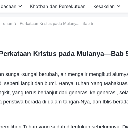
bacaan
Khotbah dan Persekutuan
Kesaksian
 Tuhan
Perkataan Kristus pada Mulanya—Bab 5
Perkataan Kristus pada Mulanya—Bab 
 sungai-sungai berubah, air mengalir mengikuti alurny
di seperti langit dan bumi. Hanya Tuhan Yang Mahakuas
gkit, yang terus berlanjut dari generasi ke generasi, s
peristiwa berada di dalam tangan-Nya, dan Iblis berada
h pemilihan Tuhan yang sudah ditentukan sebelumnya, 