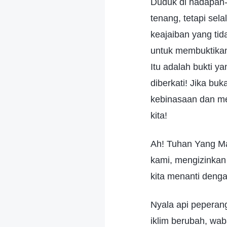
Duduk di hadapan-
tenang, tetapi se
keajaiban yang ti
untuk membuktika
Itu adalah bukti y
diberkati! Jika bu
kebinasaan dan m
kita!
Ah! Tuhan Yang Ma
kami, mengizinkan 
kita menanti denga
Nyala api peperan
iklim berubah, wa