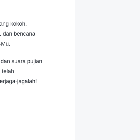
ang kokoh.
u, dan bencana
i-Mu.
dan suara pujian
 telah
rjaga-jagalah!