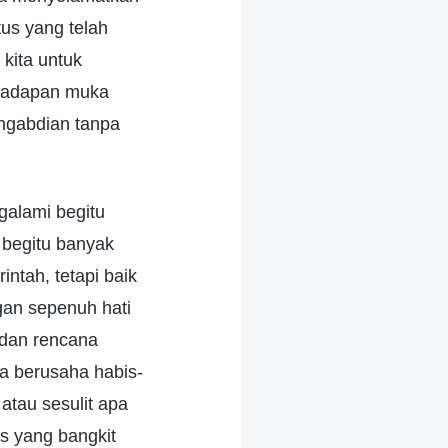
tus yang telah
 kita untuk
rhadapan muka
ngabdian tanpa
galami begitu
 begitu banyak
ntah, tetapi baik
gan sepenuh hati
dan rencana
ia berusaha habis-
tau sesulit apa
us yang bangkit