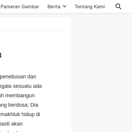
Pameran Gambar
Berita
Tentang Kami
3
i penebusan dan
egala sesuatu ada
elah membangun
ng berdosa; Dia
makhluk hidup di
asti akan