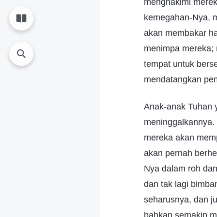
menghakimi mereka
kemegahan-Nya, me
akan membakar hab
menimpa mereka; m
tempat untuk bers
mendatangkan pemu
Anak-anak Tuhan ya
meninggalkannya.
mereka akan mempe
akan pernah berhen
Nya dalam roh dan
dan tak lagi bimba
seharusnya, dan jug
bahkan semakin me