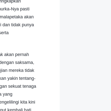
yingkapkan
urka-Nya pasti
 malapetaka akan
i dan tidak punya
serta
dak akan pernah
 dengan saksama,
ian mereka tidak
kan yakin tentang-
ngan sekuat tenaga
ja yang
gelilingi kita kini
ut kembali hati