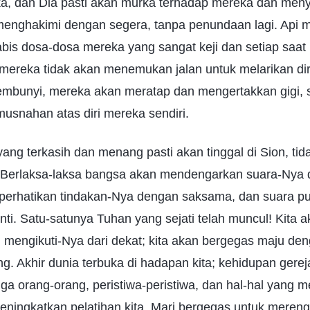
, dan Dia pasti akan murka terhadap mereka dan men
nghakimi dengan segera, tanpa penundaan lagi. Api m
is dosa-dosa mereka yang sangat keji dan setiap saat
ereka tidak akan menemukan jalan untuk melarikan dir
embunyi, mereka akan meratap dan mengertakkan gigi, 
snahan atas diri mereka sendiri.
ng terkasih dan menang pasti akan tinggal di Sion, ti
 Berlaksa-laksa bangsa akan mendengarkan suara-Nya
rhatikan tindakan-Nya dengan saksama, dan suara puj
ti. Satu-satunya Tuhan yang sejati telah muncul! Kita a
 mengikuti-Nya dari dekat; kita akan bergegas maju de
ng. Akhir dunia terbuka di hadapan kita; kehidupan gere
a orang-orang, peristiwa-peristiwa, dan hal-hal yang men
ningkatkan pelatihan kita. Mari bergegas untuk merengg