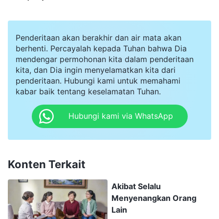
kesalahan, itu adalah tanggung jawab mereka,
bukan tanggung jawabku. Seperti kata pepatah,
'Burung yang menjulurkan lehernya adalah
Penderitaan akan berakhir dan air mata akan
burung yang tertembak,' jadi lebih baik aku tidak
berhenti. Percayalah kepada Tuhan bahwa Dia
mendengar permohonan kita dalam penderitaan
ikut campur. Selain itu, para pemimpin tingkat
kita, dan Dia ingin menyelamatkan kita dari
atas melakukan pemeriksaan akhir saat gereja
penderitaan. Hubungi kami untuk memahami
kabar baik tentang keselamatan Tuhan.
mengeluarkan dan mengusir orang. Aku tidak
perlu khawatir." Setelah memikirkan ini, aku pun
Hubungi kami via WhatsApp
menghapus surat yang telah kutulis.
Setelah itu, setiap kali teringat masalah ini, aku
Konten Terkait
menyalahkan diri dan terus gelisah. Aku jelas
melihat bahwa perwujudan Li Jing hanyalah
Akibat Selalu
Menyenangkan Orang
perwujudan kerusakan dan dia tidak memenuhi
Lain
syarat untuk dikeluarkan, tetapi aku bahkan