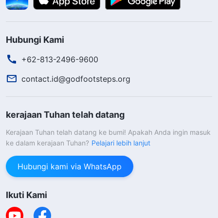
hubungannya kerugian yang mereka timbulkan
terhadap kepentingan rumah Tuhan denganku?
Hubungi Kami
Aku bukan pemimpin, jadi mengapa aku harus
terlibat? Itu tidak ada hubungannya denganku,
+62-813-2496-9600
dan itu bukan tanggung jawabku.' Pemikiran dan
contact.id@godfootsteps.org
perkataan semacam itu bukanlah sesuatu yang
sengaja kaupikirkan, melainkan dihasilkan
kerajaan Tuhan telah datang
olehmu tanpa kausadari—inilah watak rusak
Kerajaan Tuhan telah datang ke bumi! Apakah Anda ingin masuk
yang orang perlihatkan ketika mereka
ke dalam kerajaan Tuhan?
Pelajari lebih lanjut
menghadapi masalah
"
(Firman, Jilid 3, Pembicaraan
Hubungi kami via WhatsApp
. Saat
Kristus Akhir Zaman, "Bagian Tiga")
merenungkan firman Tuhan, aku merasa seolah-
Ikuti Kami
olah Dia sedang menyingkapkan dan
menghakimiku secara langsung. Aku sangat tahu