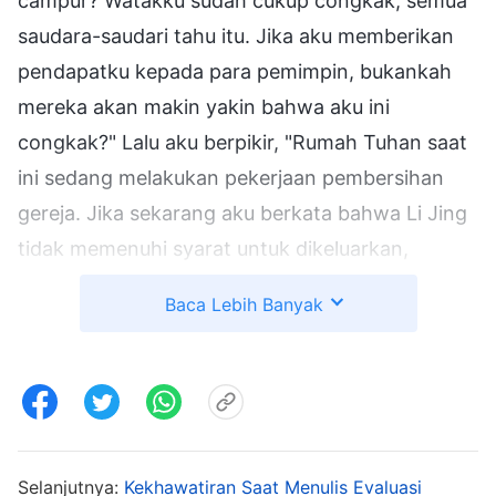
campur? Watakku sudah cukup congkak, semua
saudara-saudari tahu itu. Jika aku memberikan
pendapatku kepada para pemimpin, bukankah
mereka akan makin yakin bahwa aku ini
congkak?" Lalu aku berpikir, "Rumah Tuhan saat
ini sedang melakukan pekerjaan pembersihan
gereja. Jika sekarang aku berkata bahwa Li Jing
tidak memenuhi syarat untuk dikeluarkan,
tidakkah mereka akan mengira aku sedang
Baca Lebih Banyak
melindunginya dan menghalangi pekerjaan
pembersihan gereja? Itu akan jadi tuduhan
serius! Aku bahkan mungkin akan dikucilkan dan
dikeluarkan juga, itu tidak sepadan! Lebih baik
kubiarkan saja. Kalaupun mereka melakukan
Selanjutnya:
Kekhawatiran Saat Menulis Evaluasi