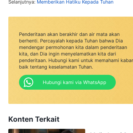
Selanjutnya:
Memberikan Hatiku Kepada Tuhan
kesaksian akan Tuhan. Saat pemimpin gereja men
tugasku, tujuannya untuk menambah kekuatan dan
kesaksian akan Tuhan, tetapi aku sama sekali ti
Penderitaan akan berakhir dan air mata akan
demi ketenaran, keuntungan dan merusak pekerja
berhenti. Percayalah kepada Tuhan bahwa Dia
menentang Tuhan. Pemikiran ini membuatku menyes
mendengar permohonan kita dalam penderitaan
kita, dan Dia ingin menyelamatkan kita dari
kesuksesan orang, atau bersaing demi keuntunga
penderitaan. Hubungi kami untuk memahami kaba
Saudari Ye, dan sehati melaksanakan tugas.
baik tentang keselamatan Tuhan.
Setelah itu kami bekerja bersama membuat koreogr
Hubungi kami via WhatsApp
aku masih iri padanya, tetapi aku sadar aku har
pribadi. Aku secara sadar meninggalkan daging 
bekerja bersama saudari untuk mengembangkan p
Konten Terkait
kami sering mengadakan persekutuan bersama, d
tunjukkan, mencari kebenaran untuk menyelesaika