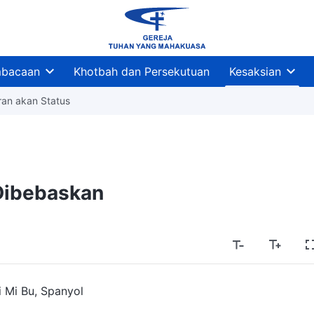
bacaan
Khotbah dan Persekutuan
Kesaksian
ran akan Status
Dibebaskan
i Mi Bu, Spanyol