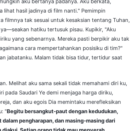
ak mungkin aku bertanya padanya. Aku berkata,
lihat hasil jadinya di film nanti." Pemimpin
 filmnya tak sesuai untuk kesaksian tentang Tuhan,
ya—seakan hatiku tertusuk pisau. Kupikir, "Aku
riku yang sebenarnya. Mereka pasti berpikir aku tak
Bagaimana cara mempertahankan posisiku di tim?"
n jabatanku. Malam tidak bisa tidur, tertidur saat
n. Melihat aku sama sekali tidak memahami diri ku,
ri pada Saudari Ye demi menjaga harga diriku,
reja, dan aku egois Dia memintaku merefleksikan
: "
Begitu bersangkut-paut dengan kedudukan,
pat dalam pengharapan, dan masing-masing dari
n diakui. Setiap orang tidak mau menyerah,