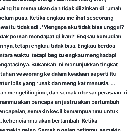
aing itu memalukan dan tidak diizinkan di rumah
belum puas. Ketika engkau melihat seseorang
wa itu tidak adil. 'Mengapa aku tidak bisa unggul?
tidak pernah mendapat giliran?' Engkau kemudian
ya, tetapi engkau tidak bisa. Engkau berdoa
ntara waktu, tetapi begitu engkau menghadapi
engatasinya. Bukankah ini menunjukkan tingkat
uhan seseorang ke dalam keadaan seperti itu
ur Iblis yang rusak dan mengikat manusia. ...
n mengelilingimu, dan semakin besar perasaan iri
inanmu akan pencapaian justru akan bertumbuh
pencapaian, semakin kecil kemampuanmu untuk
t, kebencianmu akan bertambah. Ketika
semakin gelap. Semakin gelap batinmu, semakin