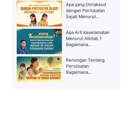
Apa yang Dimaksud
dengan Pertobatan
Sejati Menurut
Alkitab?
Apa Arti Keselamatan
Menurut Alkitab ?
Bagaimana
Diselamatkan Dan
Masuk Ke Dalam
Renungan Tentang
Kerajaan Surga?
Pertobatan:
Bagaimana
Seharusnya Orang
Kristen Bertobat di
Tengah Bencana?