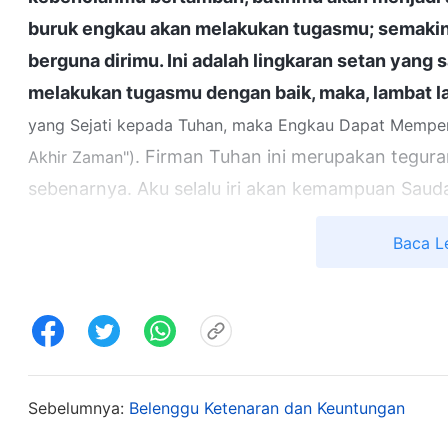
buruk engkau akan melakukan tugasmu; semakin
berguna dirimu. Ini adalah lingkaran setan yang 
melakukan tugasmu dengan baik, maka, lambat la
yang Sejati kepada Tuhan, maka Engkau Dapat Memper
. Firman Tuhan ini merupakan tegur
Akhir Zaman")
sebenarnya. Aku selalu iri akan kemampuan Sauda
sangat memuakkan bagi Tuhan. Kuingat-ingat lagi
Baca L
dalam tim dan aku melihat betapa cakapnya dia.
meremehkanku, dan kedudukanku terancam. Diam
cara untuk membuktikan diriku. Waktu kulihat kem
menuntut lebih dari saudara-saudari agar aku tida
seharusnya aku bahas bersama Saudari Ye, tetapi
Sebelumnya:
Belenggu Ketenaran dan Keuntungan
takut dia yang akan dapat pujian. Akibatnya, beb
saudara-saudari sudah mengerahkan waktu dan te