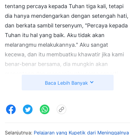
tentang percaya kepada Tuhan tiga kali, tetapi
dia hanya mendengarkan dengan setengah hati,
dan berkata sambil tersenyum, "Percaya kepada
Tuhan itu hal yang baik. Aku tidak akan
melarangmu melakukannya." Aku sangat
kecewa, dan itu membuatku khawatir jika kami
benar-benar bersama, dia mungkin akan
menentang dan menganiayaku sama seperti
Baca Lebih Banyak
yang dialami saudari-saudari lain dari suami
mereka. Kami berpacaran selama lebih dari
empat bulan, dan makin lama kami
menghabiskan waktu bersama, aku makin
menyukainya. Aku berpikir, "Kami baru bersama
selama beberapa bulan, tetapi pikiranku sudah
Selanjutnya:
Pelajaran yang Kupetik dari Meninggalnya