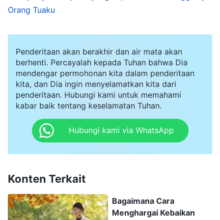
dipenuhi dengan hal-hal ini. Aku tidak bisa
Orang Tuaku
melaksanakan tugasku dengan baik, aku hanya
bersikap asal-asalan dalam pertemuan, dan aku
Penderitaan akan berakhir dan air mata akan
tidak sepenuh hati saat membaca firman Tuhan.
berhenti. Percayalah kepada Tuhan bahwa Dia
Kalau kami benar-benar menikah, bukankah
mendengar permohonan kita dalam penderitaan
kita, dan Dia ingin menyelamatkan kita dari
setiap hari aku akan disibukkan dengan urusan
penderitaan. Hubungi kami untuk memahami
keluarga yang sepele ini dan tidak bisa
kabar baik tentang keselamatan Tuhan.
sepenuhnya fokus pada tugasku? Aku tidak bisa
Hubungi kami via WhatsApp
terburu-buru menikah begitu saja." Namun,
orang tuaku ingin kami menikah hanya dalam
waktu empat bulan kemudian. Aku sangat takut
Konten Terkait
bahwa pernikahan akan benar-benar
menghancurkan kesempatanku untuk
Bagaimana Cara
Menghargai Kebaikan
diselamatkan dalam kepercayaanku kepada