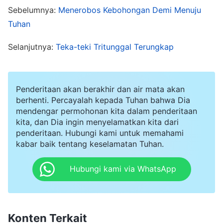
macam apa dia ini? Mengapa aku menikahi orang
Sebelumnya:
Menerobos Kebohongan Demi Menuju
seperti dia? Dia sama sekali tidak memikirkan
Tuhan
perasaanku—dia tidak memberiku sepatah pun
Selanjutnya:
Teka-teki Tritunggal Terungkap
kata penghiburan!" Sejak saat itu aku hampir
sepenuhnya berhenti menceritakan kepadanya
apa yang terjadi di tempat kerjaku. Ada kalanya
Penderitaan akan berakhir dan air mata akan
sesekali, dia mencoba bertanya kepadaku
berhenti. Percayalah kepada Tuhan bahwa Dia
mendengar permohonan kita dalam penderitaan
tentang pekerjaanku, tetapi aku tidak pernah
kita, dan Dia ingin menyelamatkan kita dari
merasa ingin memberikannya perhatian. Lambat
penderitaan. Hubungi kami untuk memahami
kabar baik tentang keselamatan Tuhan.
laun dia berhenti bertanya kepadaku tentang
apa pun. Topik pembicaraan bersama kami
Hubungi kami via WhatsApp
semakin berkurang dan setiap kali terjadi sesuatu
yang membuatku frustrasi, aku pergi mencari
seorang teman untuk mendengarkanku.
Konten Terkait