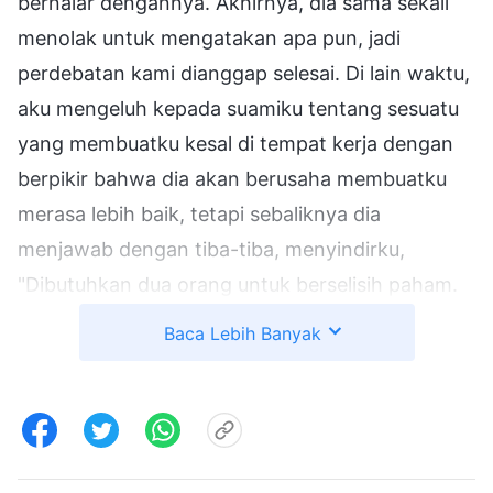
bernalar dengannya. Akhirnya, dia sama sekali
menolak untuk mengatakan apa pun, jadi
perdebatan kami dianggap selesai. Di lain waktu,
aku mengeluh kepada suamiku tentang sesuatu
yang membuatku kesal di tempat kerja dengan
berpikir bahwa dia akan berusaha membuatku
merasa lebih baik, tetapi sebaliknya dia
menjawab dengan tiba-tiba, menyindirku,
"Dibutuhkan dua orang untuk berselisih paham.
Yang kau lihat adalah masalah orang lain—
Baca Lebih Banyak
mengapa kau tidak introspeksi diri?" Emosiku
meluap dengan cepat dan aku tidak bisa
menahan diriku untuk tidak memarahinya.
Dipenuhi dengan kebencian, aku berpikir, "Orang