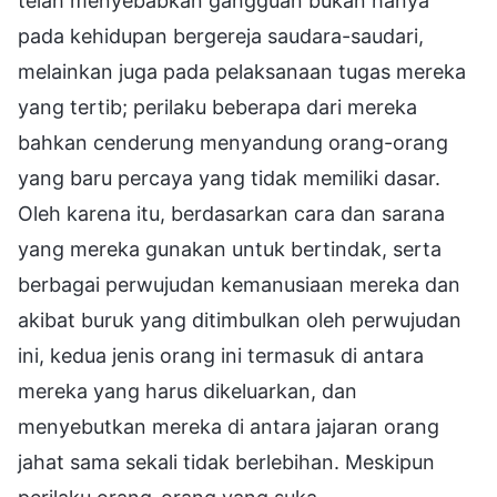
telah menyebabkan gangguan bukan hanya
pada kehidupan bergereja saudara-saudari,
melainkan juga pada pelaksanaan tugas mereka
yang tertib; perilaku beberapa dari mereka
bahkan cenderung menyandung orang-orang
yang baru percaya yang tidak memiliki dasar.
Oleh karena itu, berdasarkan cara dan sarana
yang mereka gunakan untuk bertindak, serta
berbagai perwujudan kemanusiaan mereka dan
akibat buruk yang ditimbulkan oleh perwujudan
ini, kedua jenis orang ini termasuk di antara
mereka yang harus dikeluarkan, dan
menyebutkan mereka di antara jajaran orang
jahat sama sekali tidak berlebihan. Meskipun