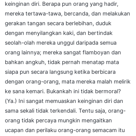
keinginan diri. Berapa pun orang yang hadir,
mereka tertawa-tawa, bercanda, dan melakukan
gerakan tangan secara berlebihan, duduk
dengan menyilangkan kaki, dan bertindak
seolah-olah mereka unggul daripada semua
orang lainnya; mereka sangat flamboyan dan
bahkan angkuh, tidak pernah menatap mata
siapa pun secara langsung ketika berbicara
dengan orang-orang, mata mereka malah melirik
ke sana kemari. Bukankah ini tidak bermoral?
(Ya.) Ini sangat memuaskan keinginan diri dan
sama sekali tidak terkendali. Tentu saja, orang-
orang tidak percaya mungkin mengaitkan
ucapan dan perilaku orang-orang semacam itu