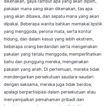
dikenakan, gaya rambut apa yang akan dipilih,
pakaian mana yang akan dikenakan, tas apa
yang akan dibawa, dan sepatu mana yang akan
dipakai. Beberapa wanita bahkan memakai lipstik
yang menggoda, perona mata, serta kontur
hidung, dan dalam kasus yang lebih ekstrem,
beberapa orang berdandan serta mengenakan
pakaian yang terlalu menggoda, memperlihatkan
bahu dan punggung mereka, mengenakan
pakaian yang aneh. Di pertemuan, mereka tidak
mendengarkan persekutuan saudara-saudari
dengan saksama, mereka juga tidak berdoa;
apalagi berpartisipasi dalam persekutuan atau
menyampaikan pemahaman pribadi dan