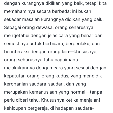
dengan kurangnya didikan yang baik, tetapi kita
memahaminya secara berbeda; ini bukan
sekadar masalah kurangnya didikan yang baik.
Sebagai orang dewasa, orang seharusnya
mengetahui dengan jelas cara yang benar dan
semestinya untuk berbicara, berperilaku, dan
berinteraksi dengan orang lain—khususnya,
orang seharusnya tahu bagaimana
melakukannya dengan cara yang sesuai dengan
kepatutan orang-orang kudus, yang mendidik
kerohanian saudara-saudari, dan yang
merupakan kemanusiaan yang normal—tanpa
perlu diberi tahu. Khususnya ketika menjalani
kehidupan bergereja, di hadapan saudara-