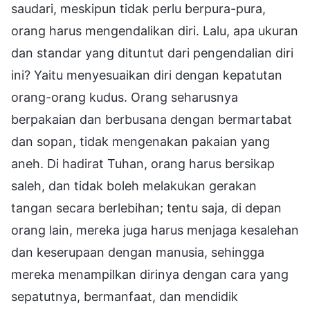
saudari, meskipun tidak perlu berpura-pura,
orang harus mengendalikan diri. Lalu, apa ukuran
dan standar yang dituntut dari pengendalian diri
ini? Yaitu menyesuaikan diri dengan kepatutan
orang-orang kudus. Orang seharusnya
berpakaian dan berbusana dengan bermartabat
dan sopan, tidak mengenakan pakaian yang
aneh. Di hadirat Tuhan, orang harus bersikap
saleh, dan tidak boleh melakukan gerakan
tangan secara berlebihan; tentu saja, di depan
orang lain, mereka juga harus menjaga kesalehan
dan keserupaan dengan manusia, sehingga
mereka menampilkan dirinya dengan cara yang
sepatutnya, bermanfaat, dan mendidik