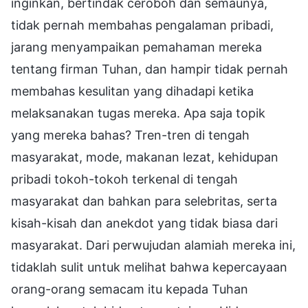
inginkan, bertindak ceroboh dan semaunya,
tidak pernah membahas pengalaman pribadi,
jarang menyampaikan pemahaman mereka
tentang firman Tuhan, dan hampir tidak pernah
membahas kesulitan yang dihadapi ketika
melaksanakan tugas mereka. Apa saja topik
yang mereka bahas? Tren-tren di tengah
masyarakat, mode, makanan lezat, kehidupan
pribadi tokoh-tokoh terkenal di tengah
masyarakat dan bahkan para selebritas, serta
kisah-kisah dan anekdot yang tidak biasa dari
masyarakat. Dari perwujudan alamiah mereka ini,
tidaklah sulit untuk melihat bahwa kepercayaan
orang-orang semacam itu kepada Tuhan