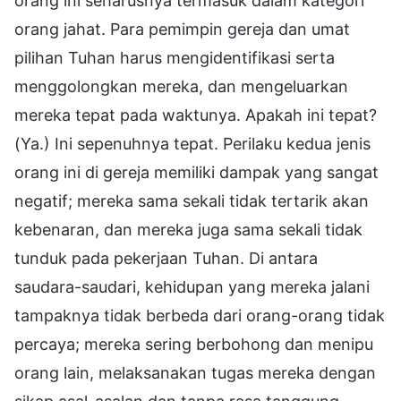
orang ini seharusnya termasuk dalam kategori
orang jahat. Para pemimpin gereja dan umat
pilihan Tuhan harus mengidentifikasi serta
menggolongkan mereka, dan mengeluarkan
mereka tepat pada waktunya. Apakah ini tepat?
(Ya.) Ini sepenuhnya tepat. Perilaku kedua jenis
orang ini di gereja memiliki dampak yang sangat
negatif; mereka sama sekali tidak tertarik akan
kebenaran, dan mereka juga sama sekali tidak
tunduk pada pekerjaan Tuhan. Di antara
saudara-saudari, kehidupan yang mereka jalani
tampaknya tidak berbeda dari orang-orang tidak
percaya; mereka sering berbohong dan menipu
orang lain, melaksanakan tugas mereka dengan