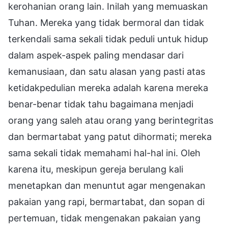
kerohanian orang lain. Inilah yang memuaskan
Tuhan. Mereka yang tidak bermoral dan tidak
terkendali sama sekali tidak peduli untuk hidup
dalam aspek-aspek paling mendasar dari
kemanusiaan, dan satu alasan yang pasti atas
ketidakpedulian mereka adalah karena mereka
benar-benar tidak tahu bagaimana menjadi
orang yang saleh atau orang yang berintegritas
dan bermartabat yang patut dihormati; mereka
sama sekali tidak memahami hal-hal ini. Oleh
karena itu, meskipun gereja berulang kali
menetapkan dan menuntut agar mengenakan
pakaian yang rapi, bermartabat, dan sopan di
pertemuan, tidak mengenakan pakaian yang