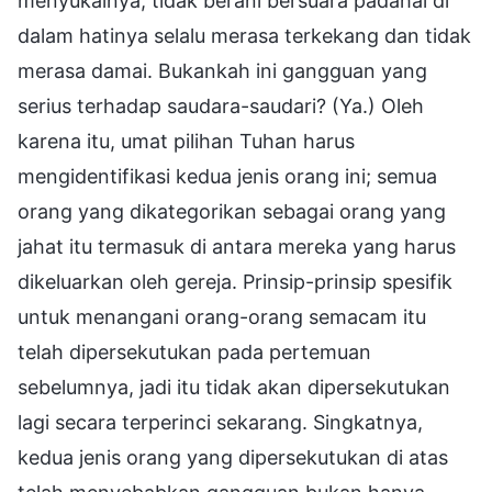
menyukainya, tidak berani bersuara padahal di
dalam hatinya selalu merasa terkekang dan tidak
merasa damai. Bukankah ini gangguan yang
serius terhadap saudara-saudari? (Ya.) Oleh
karena itu, umat pilihan Tuhan harus
mengidentifikasi kedua jenis orang ini; semua
orang yang dikategorikan sebagai orang yang
jahat itu termasuk di antara mereka yang harus
dikeluarkan oleh gereja. Prinsip-prinsip spesifik
untuk menangani orang-orang semacam itu
telah dipersekutukan pada pertemuan
sebelumnya, jadi itu tidak akan dipersekutukan
lagi secara terperinci sekarang. Singkatnya,
kedua jenis orang yang dipersekutukan di atas