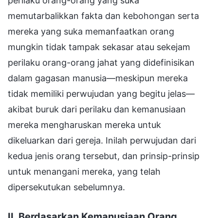
perilaku orang-orang yang suka
memutarbalikkan fakta dan kebohongan serta
mereka yang suka memanfaatkan orang
mungkin tidak tampak sekasar atau sekejam
perilaku orang-orang jahat yang didefinisikan
dalam gagasan manusia—meskipun mereka
tidak memiliki perwujudan yang begitu jelas—
akibat buruk dari perilaku dan kemanusiaan
mereka mengharuskan mereka untuk
dikeluarkan dari gereja. Inilah perwujudan dari
kedua jenis orang tersebut, dan prinsip-prinsip
untuk menangani mereka, yang telah
dipersekutukan sebelumnya.
II. Berdasarkan Kemanusiaan Orang