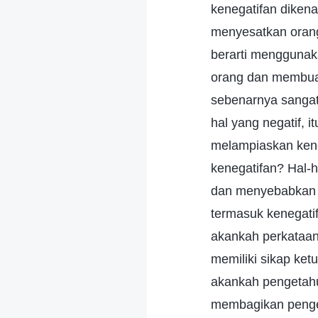
kenegatifan diken
menyesatkan orang
berarti menggunak
orang dan membuat
sebenarnya sangat
hal yang negatif, 
melampiaskan kene
kenegatifan? Hal-
dan menyebabkan g
termasuk kenegati
akankah perkataan
memiliki sikap ket
akankah pengetahu
membagikan penge