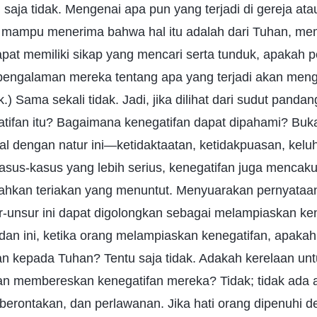
saja tidak. Mengenai apa pun yang terjadi di gereja atau
g mampu menerima bahwa hal itu adalah dari Tuhan, mem
apat memiliki sikap yang mencari serta tunduk, apakah 
engalaman mereka tentang apa yang terjadi akan men
.) Sama sekali tidak. Jadi, jika dilihat dari sudut pandang
tifan itu? Bagaimana kenegatifan dapat dipahami? Buk
l dengan natur ini—ketidaktaatan, ketidakpuasan, kelu
sus-kasus yang lebih serius, kenegatifan juga mencak
ahkan teriakan yang menuntut. Menyuarakan pernyataa
unsur ini dapat digolongkan sebagai melampiaskan kene
judan ini, ketika orang melampiaskan kenegatifan, apakah
an kepada Tuhan? Tentu saja tidak. Adakah kerelaan u
an membereskan kenegatifan mereka? Tidak; tidak ada a
erontakan, dan perlawanan. Jika hati orang dipenuhi d