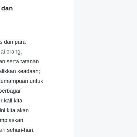
 dan
s dari para
ai orang,
n serta tatanan
alikkan keadaan;
i kemampuan untuk
berbagai
kali kita
i kita akan
ampiaskan
n sehari-hari.