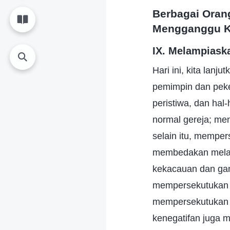
Berbagai Oran
Mengganggu K
IX. Melampiask
Hari ini, kita lanj
pemimpin dan peker
peristiwa, dan ha
normal gereja; me
selain itu, mempe
membedakan melalu
kekacauan dan gan
mempersekutukan 
mempersekutukan 
kenegatifan juga m