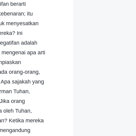
fan berarti
ebenaran; itu
tuk menyesatkan
reka? Ini
egatifan adalah
a mengenai apa arti
ampiaskan
ada orang-orang,
 Apa sajakah yang
irman Tuhan,
Jika orang
a oleh Tuhan,
an? Ketika mereka
 mengandung