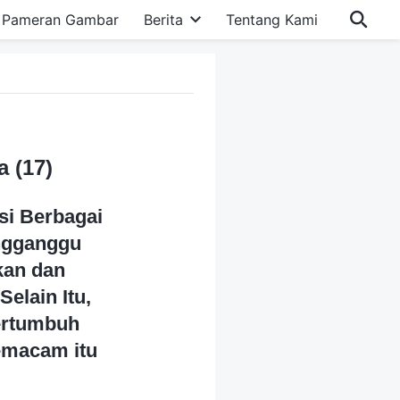
Pameran Gambar
Berita
Tentang Kami
 (17)
si Berbagai
engganggu
kan dan
elain Itu,
ertumbuh
emacam itu