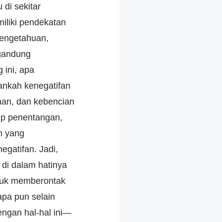
 di sekitar
iliki pendekatan
pengetahuan,
gandung
 ini, apa
ankah kenegatifan
han, dan kebencian
up penentangan,
n yang
gatifan. Jadi,
 di dalam hatinya
ntuk memberontak
pa pun selain
engan hal-hal ini—