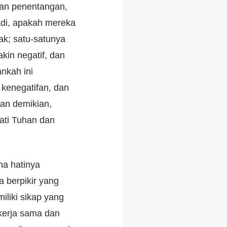
lkan penentangan,
adi, apakah mereka
k; satu-satunya
kin negatif, dan
nkah ini
kenegatifan, dan
an demikian,
ati Tuhan dan
ana hatinya
 berpikir yang
iliki sikap yang
 kerja sama dan