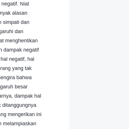
negatif. Niat
nyak alasan
 simpati dan
garuhi dan
pat menghentikan
n dampak negatif
hal negatif, hal
rang yang tak
mengira bahwa
ngaruh besar
narnya, dampak hal
uk ditanggungnya
ang mengerikan ini
an melampiaskan