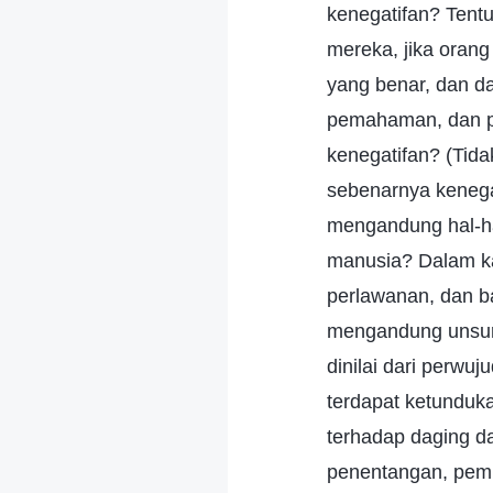
kenegatifan? Tentu 
mereka, jika oran
yang benar, dan d
pemahaman, dan p
kenegatifan? (Tidak
sebenarnya kenega
mengandung hal-ha
manusia? Dalam ka
perlawanan, dan b
mengandung unsur-
dinilai dari perwu
terdapat ketunduk
terhadap daging d
penentangan, pemb