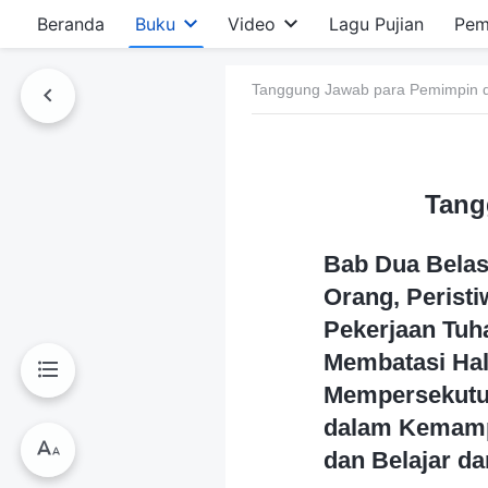
Beranda
Buku
Video
Lagu Pujian
Pem
Tanggung Jawab para Pemimpin d
Tang
Bab Dua Belas
Orang, Perist
Pekerjaan Tuh
Membatasi Hal-
Mempersekutu
dalam Kemamp
dan Belajar da