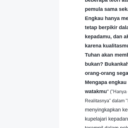
beberapa teori at
pemula sama seka
Engkau hanya mem
tetap berpikir d
kepadamu, dan ak
karena kualitasmu
Tuhan akan memb
bukan? Bukankah
orang-orang sega
Mengapa engkau 
watakmu
"
("Hanya
Realitasnya" dalam 
menyingkapkan kea
kupelajari kepadan