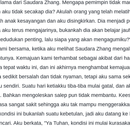
ih lama dari Saudara Zhang. Mengapa pemimpin tidak ma
ku tidak secakap dia? Akulah orang yang telah melatih
h anak kesayangan dan aku disingkirkan. Dia menjadi p
a aku terus mengajarinya, bukankah dia akan belajar jauh
edudukan penting, lalu siapa yang akan mengagumiku?" J
ami bersama, ketika aku melihat Saudara Zhang mengala
unya. Kemajuan kami terhambat sebagai akibat dari hal
a tepat waktu ini, dan ini akhirnya menghambat kemaju
 sedikit bersalah dan tidak nyaman, tetapi aku sama seka
sendiri. Suatu hari ketiakku tiba-tiba mulai gatal, dan a
 Bahkan mengoleskan salep pun tidak membantu. Kees
rasa sangat sakit sehingga aku tak mampu menggerakka
ondisi ini bukanlah suatu kebetulan, jadi aku datang k
ari. Aku berkata, "Ya Tuhan, kondisi ini mulai kurasakan