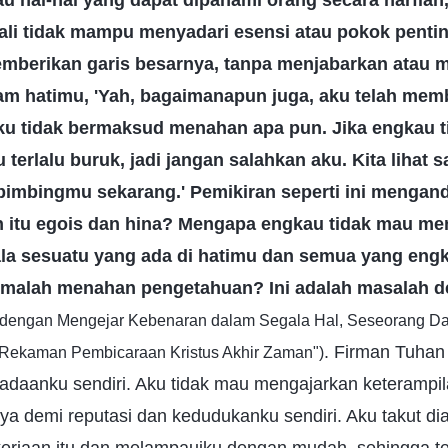
au hal-hal yang dapat dipahami orang secara harfiah,
li tidak mampu menyadari esensi atau pokok pentin
berikan garis besarnya, tanpa menjabarkan atau m
alam hatimu, 'Yah, bagaimanapun juga, aku telah me
u tidak bermaksud menahan apa pun. Jika engkau ti
 terlalu buruk, jadi jangan salahkan aku. Kita lihat 
imbingmu sekarang.' Pemikiran seperti ini mengan
 itu egois dan hina? Mengapa engkau tidak mau me
la sesuatu yang ada di hatimu dan semua yang eng
malah menahan pengetahuan? Ini adalah masalah d
 dengan Mengejar Kebenaran dalam Segala Hal, Seseorang D
. Firman Tuhan
"Rekaman Pembicaraan Kristus Akhir Zaman")
daanku sendiri. Aku tidak mau mengajarkan keterampil
ya demi reputasi dan kedudukanku sendiri. Aku takut d