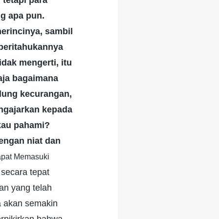
 tetapi para
g apa pun.
erincinya, sambil
mberitahukannya
dak mengerti, itu
saja bagaimana
dung kecurangan,
ngajarkan kepada
kau pahami?
engan niat dan
apat Memasuki
 secara tepat
an yang telah
ia akan semakin