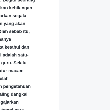
 'Begitu seorang
akan kehilangan
arkan segala
un yang akan
leh sebab itu,
hanya
a ketahui dan
 adalah satu-
guru. Selalu
natur macam
telah
an pengetahuan
aling dangkal
ngajarkan