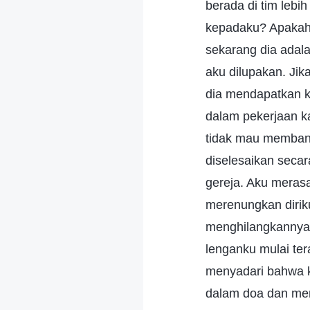
berada di tim leb
kepadaku? Apakah a
sekarang dia adala
aku dilupakan. Jik
dia mendapatkan k
dalam pekerjaan k
tidak mau membant
diselesaikan secar
gereja. Aku merasa
merenungkan diriku 
menghilangkannya.
lenganku mulai te
menyadari bahwa k
dalam doa dan menc