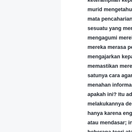
keterampilan kep
murid mengetahui
mata pencaharian
sesuatu yang mer
mengagumi mereka
mereka merasa pe
mengajarkan kepa
memastikan merek
satunya cara aga
menahan informa
apakah ini? Itu a
melakukannya den
hanya karena eng
atau mendasar; i