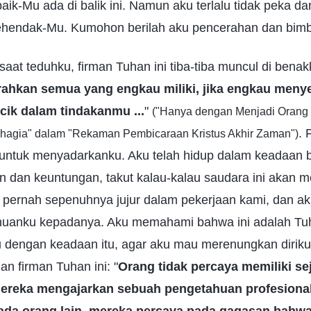
ik-Mu ada di balik ini. Namun aku terlalu tidak peka da
hendak-Mu. Kumohon berilah aku pencerahan dan bimbi
saat teduhku, firman Tuhan ini tiba-tiba muncul di benak
ahkan semua yang engkau miliki, jika engkau men
ik dalam tindakanmu ...
"
("Hanya dengan Menjadi Orang 
. 
hagia" dalam "Rekaman Pembicaraan Kristus Akhir Zaman")
 untuk menyadarkanku. Aku telah hidup dalam keadaan b
n dan keuntungan, takut kalau-kalau saudara ini akan 
k pernah sepenuhnya jujur dalam pekerjaan kami, dan ak
uanku kepadanya. Aku memahami bahwa ini adalah Tu
dengan keadaan itu, agar aku mau merenungkan diriku
n firman Tuhan ini: "
Orang tidak percaya memiliki se
 mereka mengajarkan sebuah pengetahuan profesional