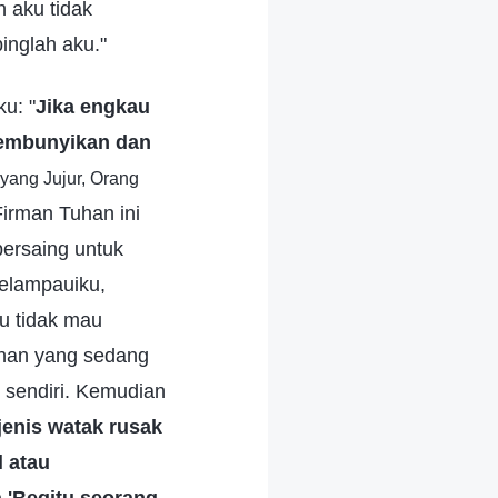
n aku tidak
nglah aku."
ku: "
Jika engkau
yembunyikan dan
yang Jujur, Orang
Firman Tuhan ini
ersaing untuk
melampauiku,
u tidak mau
han yang sedang
 sendiri. Kemudian
jenis watak rusak
 atau