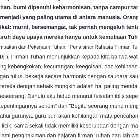
han, bumi dipenuhi keharmonisan, tanpa campur tan
menjadi yang paling utama di antara manusia. Ora
aikat: murni, bersemangat, tak pernah mengeluh ten
ruh daya upaya mereka hanya untuk kemuliaan Tuh
nampakan dan Pekerjaan Tuhan, "Penafsiran Rahasia 'Firman T
. Firman Tuhan menunjukkan kepada kita bahwa wa
16")
ng kebengkokan, kecurangan, keegoisan, dan kehinaa
an tulus, bekerja secara harmonis dengan saudara-sau
ereka dengan sebaik mungkin adalah hal paling menda
seorang. Dahulu aku hidup menurut falsafah iblis seper
pentingannya sendiri" dan "Begitu seorang murid meng
tahui gurunya, guru pun akan kehilangan mata pencahari
 licik, sama sekali tidak memiliki keserupaan dengan m
lami penghakiman dan hajaran firman Tuhan barulah wa