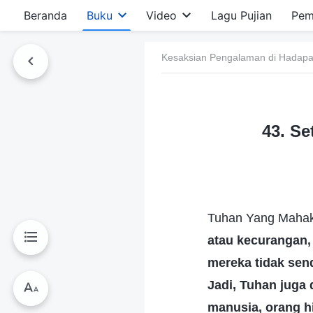
Beranda
Buku
Video
Lagu Pujian
Pem
Kesaksian Pengalaman di Hadapan
43. S
Tuhan Yang Mahaku
atau kecurangan,
mereka tidak send
Jadi, Tuhan juga 
manusia, orang h