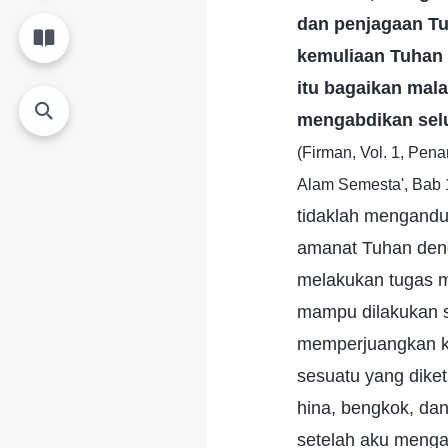
dan penjagaan Tu
kemuliaan Tuhan 
itu bagaikan mal
mengabdikan selu
(Firman, Vol. 1, Pe
Alam Semesta', Bab 
tidaklah mengandu
amanat Tuhan deng
melakukan tugas m
mampu dilakukan se
memperjuangkan ke
sesuatu yang dike
hina, bengkok, dan
setelah aku menga