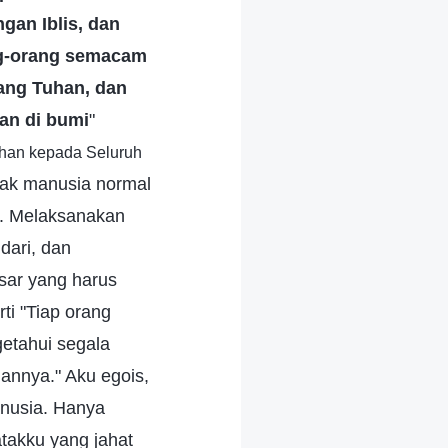
gan Iblis, dan
ng-orang semacam
tang Tuhan, dan
an di bumi
"
uhan kepada Seluruh
tak manusia normal
n. Melaksanakan
dari, dan
sar yang harus
ti "Tiap orang
etahui segala
annya." Aku egois,
anusia. Hanya
takku yang jahat