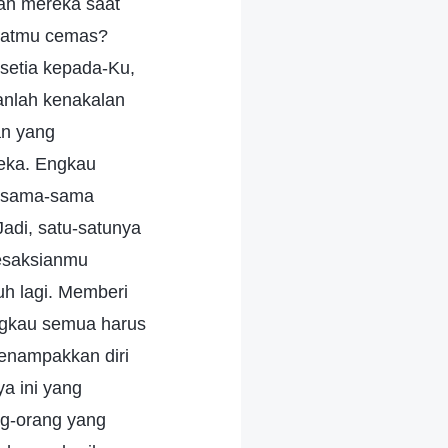
an mereka saat
buatmu cemas?
setia kepada-Ku,
anlah kenakalan
an yang
reka. Engkau
g sama-sama
adi, satu-satunya
kesaksianmu
h lagi. Memberi
Engkau semua harus
enampakkan diri
a ini yang
ng-orang yang