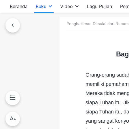
Beranda
Buku
Video
Lagu Pujian
Pem
Penghakiman Dimulai dari Rumah
Bag
Orang-orang sudah
memiliki pemahama
Mereka tidak meng
siapa Tuhan itu. J
siapa Tuhan itu, d
yang sangat konyol