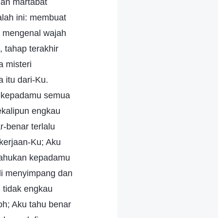
gan martabat
lah ini: membuat
 mengenal wajah
 tahap terakhir
 misteri
itu dari-Ku.
an kepadamu semua
ekalipun engkau
benar terlalu
kerjaan-Ku; Aku
itahukan kepadamu
li menyimpang dan
g tidak engkau
oh; Aku tahu benar