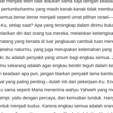
ar menjadi lebih baik ataukah sama saja dengan keada
kat pertumbuhanmu yang masih kanak-kanak tidak mem
emua benar-benar menjadi seperti umat pilihan Israel—
Ku, setiap saat? Apa yang tersingkap dalam dirimu buk
arikan diri dari orang tua mereka, melainkan kebengis
natang yang berada di luar jangkauan cambuk tuan me
etahui naturmu, yang juga merupakan kelemahan yan
ki; itu adalah penyakit yang umum bagi engkau semua. J
mu sekarang adalah agar engkau berdiri teguh dalam 
m keadaan apa pun, jangan biarkan penyakit lama kambu
al yang paling penting—itulah inti dari pekerjaan-Ku. 
Ku sama seperti Maria menerima wahyu Yahweh yang m
impi; yaitu dengan percaya, dan kemudian tunduk. Hany
ntuk menjadi kudus. Karena engkau semua adalah ora