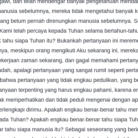
rgawi, dan telah mendengar banyak pengetahuan menda
anusia sebelumnya, mereka tidak mengetahui banyak 
yang belum pernah direnungkan manusia sebelumnya. S
"Kami telah percaya kepada Tuhan selama bertahun-ta
k tahu siapa Tuhan itu? Bukankah pertanyaan ini mere
a, meskipun orang mengikuti Aku sekarang ini, mereka
pekerjaan zaman sekarang, dan gagal memahami pertan
udah, apalagi pertanyaan yang sangat rumit seperti per
 bahwa pertanyaan yang tidak engkau pedulikan, yang 
rtanyaan terpenting yang harus engkau pahami, karena 
idak memperhatikan dan tidak peduli mengenai dengan 
rlengkapi dirimu. Apakah engkau benar-benar tahu me
ada Tuhan? Apakah engkau benar-benar tahu siapa Tuh
r tahu siapa manusia itu? Sebagai seseorang yang be