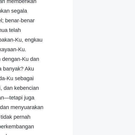
elah memberikan
hkan segala
l; benar-benar
mua telah
pakan-Ku, engkau
kayaan-Ku.
h dengan-Ku dan
a banyak? Aku
da-Ku sebagai
, dan kebencian
an—tetapi juga
Ku dan menyuarakan
 tidak pernah
 perkembangan