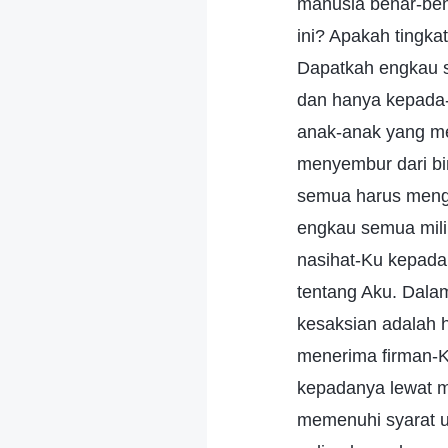
manusia benar-ben
ini? Apakah ting
Dapatkah engkau s
dan hanya kepada-
anak-anak yang mel
menyembur dari bi
semua harus meng
engkau semua mili
nasihat-Ku kepada
tentang Aku. Dala
kesaksian adalah h
menerima firman-
kepadanya lewat m
memenuhi syarat u