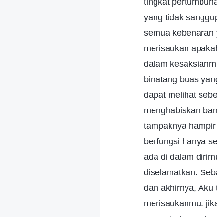
tingkat pertumbuh
yang tidak sangg
semua kebenaran y
merisaukan apakah
dalam kesaksianm
binatang buas yang
dapat melihat seb
menghabiskan banya
tampaknya hampir t
berfungsi hanya s
ada di dalam dirim
diselamatkan. Seb
dan akhirnya, Aku
merisaukanmu: jik