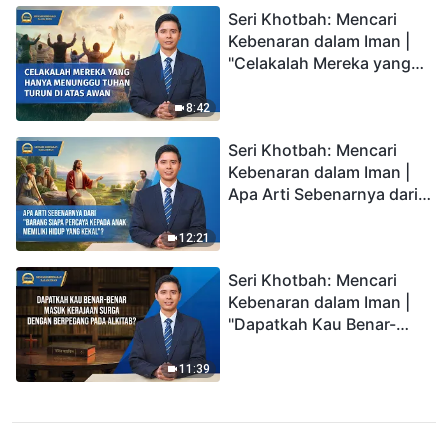
Seri Khotbah: Mencari
Kebenaran dalam Iman |
"Celakalah Mereka yang
Hanya Menunggu Tuhan
Turun di Atas Awan"
8:42
Seri Khotbah: Mencari
Kebenaran dalam Iman |
Apa Arti Sebenarnya dari
"Barang siapa percaya
kepada Anak memiliki
12:21
hidup yang kekal"?
Seri Khotbah: Mencari
Kebenaran dalam Iman |
"Dapatkah Kau Benar-
benar Masuk Kerajaan
Surga dengan Berpegang
11:39
pada Alkitab?"