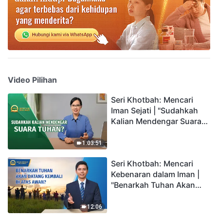
Video Pilihan
Seri Khotbah: Mencari
Iman Sejati | "Sudahkah
Kalian Mendengar Suara
Tuhan?"
1:03:51
Seri Khotbah: Mencari
Kebenaran dalam Iman |
"Benarkah Tuhan Akan
Datang Kembali di Atas
Awan?"
12:06