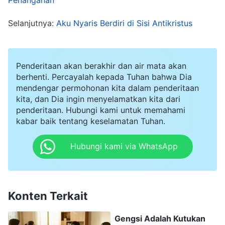
Alkitab mencatat firman dan pekerjaan Tuhan
Selanjutnya:
Aku Nyaris Berdiri di Sisi Antikristus
sebelumnya—kini Tuhan Yesus telah datang
kembali dan mengungkapkan firman baru, serta
hanya dengan membaca firman baru dari Tuhan
Penderitaan akan berakhir dan air mata akan
Yang Mahakuasa dan sungguh menerimanya,
berhenti. Percayalah kepada Tuhan bahwa Dia
mendengar permohonan kita dalam penderitaan
aku bisa memahami kebenaran dan diselamatkan
kita, dan Dia ingin menyelamatkan kita dari
Tuhan. Saat mendengar itu, aku tak bisa terima.
penderitaan. Hubungi kami untuk memahami
kabar baik tentang keselamatan Tuhan.
Paulus jelas berkata, 'Segala tulisan dalam Kitab
Suci diberikan atas ilham Tuhan'
.
(2 Timotius 3:16)
Hubungi kami via WhatsApp
Artinya, Alkitab itu firman Tuhan, kanon Kristen,
yang tak bisa disangkal. Langit dan bumi akan
berlalu; firman Tuhan akan tetap ada. Jadi, orang
Konten Terkait
percaya harus selalu membaca Alkitab dan
Gengsi Adalah Kutukan
menaatinya. Aku yakin mereka salah dan tak