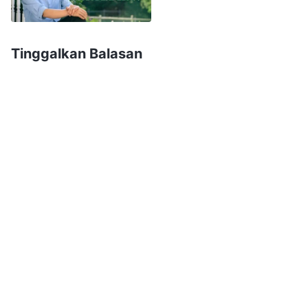
mendengarkan." Jadi, kami membagikan firman
Tuhan Yang Mahakuasa kepadanya.
Tinggalkan Balasan
Tuhan Yang Mahakuasa berfirman: "
Sekarang
ini, orang selalu berpikir bahwa Alkitab adalah
Tuhan, dan Tuhan adalah Alkitab. Jadi, mereka
juga menganggap bahwa perkataan dalam
Alkitab adalah satu-satunya firman yang Tuhan
ucapkan, dan bahwa semua itu diucapkan oleh
Tuhan. Semua orang yang percaya kepada
Tuhan bahkan berpikir bahwa, meskipun enam
puluh enam kitab Perjanjian Lama dan Perjanjian
Baru semuanya ditulis oleh manusia, semuanya
itu diberikan atas ilham dari Tuhan, dan