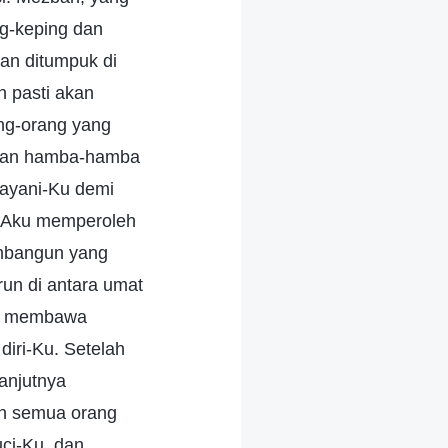
ng-keping dan
an ditumpuk di
n pasti akan
ang-orang yang
engan hamba-hamba
ayani-Ku demi
a Aku memperoleh
embangun yang
un di antara umat
an membawa
iri-Ku. Setelah
anjutnya
an semua orang
ci-Ku, dan