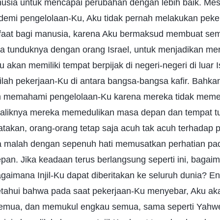
ia untuk mencapai perubahan dengan lebih baik. Mes
demi pengelolaan-Ku, Aku tidak pernah melakukan peke
faat bagi manusia, karena Aku bermaksud membuat sem
ma tunduknya dengan orang Israel, untuk menjadikan m
u akan memiliki tempat berpijak di negeri-negeri di luar Is
ilah pekerjaan-Ku di antara bangsa-bangsa kafir. Bahkan
 memahami pengelolaan-Ku karena mereka tidak memed
ebaliknya mereka memedulikan masa depan dan tempat tu
takan, orang-orang tetap saja acuh tak acuh terhadap 
 malah dengan sepenuh hati memusatkan perhatian pad
pan. Jika keadaan terus berlangsung seperti ini, bagai
agaimana Injil-Ku dapat diberitakan ke seluruh dunia? 
ahui bahwa pada saat pekerjaan-Ku menyebar, Aku ak
semua, dan memukul engkau semua, sama seperti Yahw