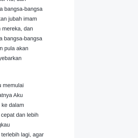
ra bangsa-bangsa
akan jubah imam
h mereka, dan
ara bangsa-bangsa
an pula akan
nyebarkan
u memulai
aatnya Aku
 ke dalam
cepat dan lebih
gkau
rlebih lagi, agar