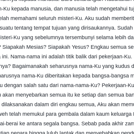
an-Ku kepada manusia, dan manusia telah mengetahui tu
i, telah memahami seluruh misteri-Ku. Aku sudah member
suatu tentang tempat tujuan yang dirisaukannya. Sudah
steri-Ku yang sebelumnya tersembunyi selama lebih dar
 Siapakah Mesias? Siapakah Yesus? Engkau semua se
ni. Nama-nama ini adalah titik balik dari pekerjaan-K
a? Bagaimanakah seharusnya nama-Ku yang kudus d
arusnya nama-Ku diberitakan kepada bangsa-bangsa 
u dengan salah satu dari nama-nama-Ku? Pekerjaan-K
 akan menyebarkan semua itu ke setiap dan semua ba
h dilaksanakan dalam diri engkau semua, Aku akan me
h telah memukul para gembala dalam kaum keluarga Da
i-berai ke antara segala bangsa. Sebab pada akhir za
iap negara hingga luluh lantak dan menyebabkan pend