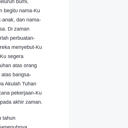
seluruh bumi,
an begitu nama-Ku
k-anak, dan nama-
gsa. Di zaman
arlah perbuatan-
mereka menyebut-Ku
-Ku segera
uhan atas orang
n atas bangsa-
wa Akulah Tuhan
encana pekerjaan-Ku
 pada akhir zaman.
n tahun
 sepenuhnya