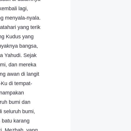
embali lagi,
ng menyala-nyala.
tahari yang terik
ang Kudus yang
anyaknya bangsa,
a Yahudi. Sejak
umi, dan mereka
ng awan di langit
Ku di tempat-
penampakan
uruh bumi dan
 seluruh bumi,
s batu karang
ci. Mezbah, yang