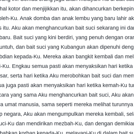
al kotor dan menjijikkan itu, akan dihancurkan berkepi
oleh-Ku. Anak domba dan anak lembu yang baru lahir ak
itu. Aku akan menghancurkan bait suci sekarang ini da
ru. Bait suci yang kini berdiri, yang penuh dengan or
 runtuh, dan bait suci yang Kubangun akan dipenuhi d
dian kepada-Ku. Mereka akan bangkit kembali dan mel
ci-Ku. Engkau semua pasti akan menyaksikan hari ketik
sar, serta hari ketika Aku merobohkan bait suci dan m
a juga pasti akan menyaksikan hari ketika kemah-Ku tur
cara yang sama Aku menghancurkan bait suci, Aku ak
a umat manusia, sama seperti mereka melihat turunnya d
p negara, Aku akan mengumpulkan mereka kembali, sel
uci-Ku dan mendirikan mezbah-Ku, dan dengan demiki
hkan korban kepada-Ku, melayani-Ku di dalam bait su