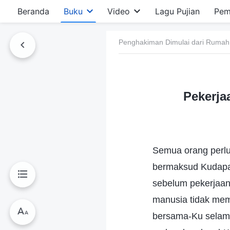
Beranda
Buku
Video
Lagu Pujian
Pem
Penghakiman Dimulai dari Rumah
Pekerja
Semua orang perlu
bermaksud Kudapat
sebelum pekerjaan i
manusia tidak mem
bersama-Ku selama 