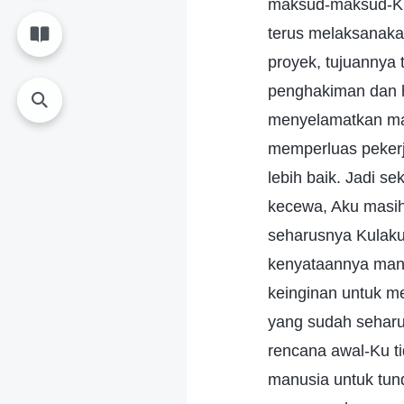
maksud-maksud-Ku.
terus melaksanakan
proyek, tujuannya 
penghakiman dan h
menyelamatkan man
memperluas pekerj
lebih baik. Jadi s
kecewa, Aku masih
seharusnya Kulak
kenyataannya manu
keinginan untuk m
yang sudah seharu
rencana awal-Ku 
manusia untuk tun