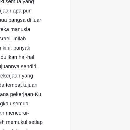
ki semua yang
rjaan apa pun
ua bangsa di luar
ereka manusia
rael. Inilah
 kini, banyak
ulikan hal-hal
juannya sendiri.
pekerjaan yang
a tempat tujuan
mana pekerjaan-Ku
Engkau semua
an mencerai-
eh memukul setiap