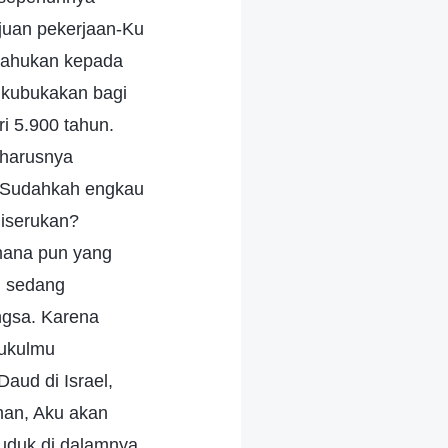
juan pekerjaan-Ku
itahukan kepada
 kubukakan bagi
i 5.900 tahun.
harusnya
u. Sudahkah engkau
iserukan?
mana pun yang
u sedang
ngsa. Karena
mukulmu
ud di Israel,
man, Aku akan
uduk di dalamnya