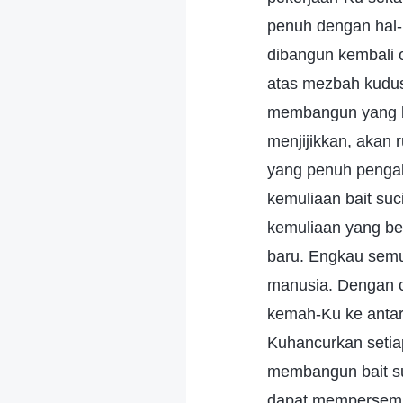
penuh dengan hal-h
dibangun kembali 
atas mezbah kudus 
membangun yang ba
menjijikkan, akan
yang penuh pengab
kemuliaan bait su
kemuliaan yang be
baru. Engkau semu
manusia. Dengan 
kemah-Ku ke antar
Kuhancurkan setia
membangun bait s
dapat mempersemba