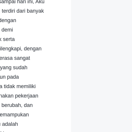
mpai hari ini, Aku
erdiri dari banyak
 dengan
h demi
 serta
ilengkapi, dengan
merasa sangat
 yang sudah
pun pada
tidak memiliki
anakan pekerjaan
k berubah, dan
 memampukan
u adalah