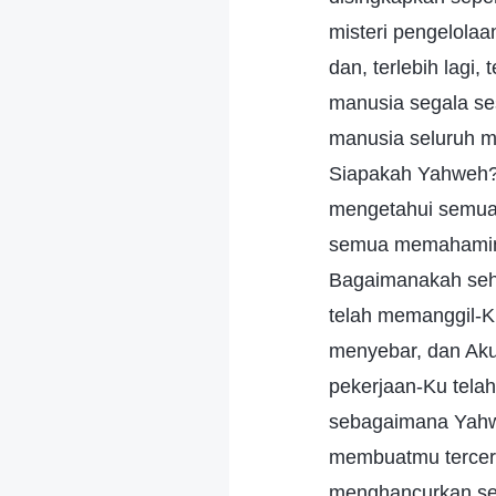
misteri pengelola
dan, terlebih lag
manusia segala se
manusia seluruh mi
Siapakah Yahweh?
mengetahui semua i
semua memahaminy
Bagaimanakah seh
telah memanggil-K
menyebar, dan Aku
pekerjaan-Ku tela
sebagaimana Yahwe
membuatmu tercera
menghancurkan set