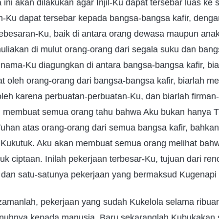
ini akan dilakukan agar Injil-Ku dapat tersebar luas ke 
n-Ku dapat tersebar kepada bangsa-bangsa kafir, deng
kebesaran-Ku, baik di antara orang dewasa maupun ana
uliakan di mulut orang-orang dari segala suku dan ban
lah nama-Ku diagungkan di antara bangsa-bangsa kafir, bi
at oleh orang-orang dari bangsa-bangsa kafir, biarlah 
eh karena perbuatan-perbuatan-Ku, dan biarlah firman
n membuat semua orang tahu bahwa Aku bukan hanya T
a Tuhan atas orang-orang dari semua bangsa kafir, bahka
 Kukutuk. Aku akan membuat semua orang melihat bah
uk ciptaan. Inilah pekerjaan terbesar-Ku, tujuan dari r
 dan satu-satunya pekerjaan yang bermaksud Kugenapi
zamanlah, pekerjaan yang sudah Kukelola selama ribua
enuhnya kepada manusia. Baru sekaranglah Kubukakan